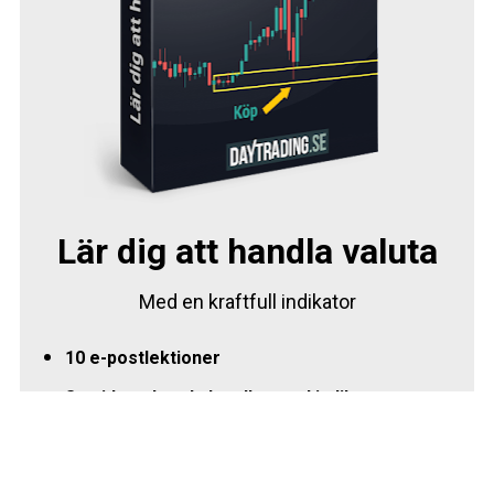
Lär dig att handla valuta
Med en kraftfull indikator
10 e-postlektioner 
Se videos hur du handlar med indikatorn
Testa indikatorn
Svensk support