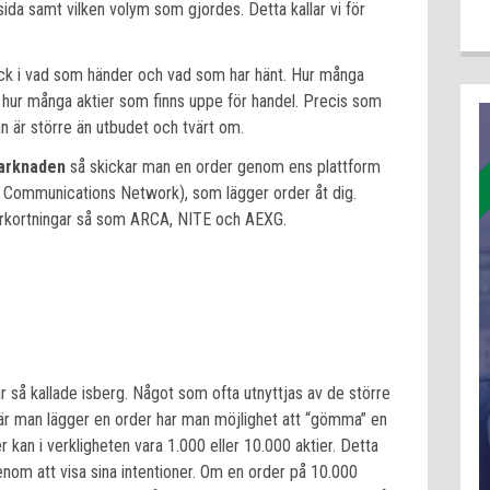
sida samt vilken volym som gjordes. Detta kallar vi för
lick i vad som händer och vad som har hänt. Hur många
t hur många aktier som finns uppe för handel. Precis som
an är större än utbudet och tvärt om.
arknaden
så skickar man en order genom ens plattform
ic Communications Network), som lägger order åt dig.
rkortningar så som ARCA, NITE och AEXG.
r så kallade isberg. Något som ofta utnyttjas av de större
r man lägger en order har man möjlighet att “gömma” en
r kan i verkligheten vara 1.000 eller 10.000 aktier. Detta
genom att visa sina intentioner. Om en order på 10.000