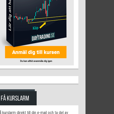
FÅ KURSLARM
å kurslarm direkt till din e-mail och ta del av