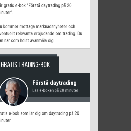
år gratis e-bok "Förstå daytrading på 20
inuter".
u kommer mottaga marknadsnyheter och
ventuellt relevanta erbjudande om trading. Du
an när som helst avanmäla dig.
GRATIS TRADING-BOK
Förstå daytrading
Läs e-boken på 20 minuter.
ratis e-bok som lär dig om daytrading på 20
inuter