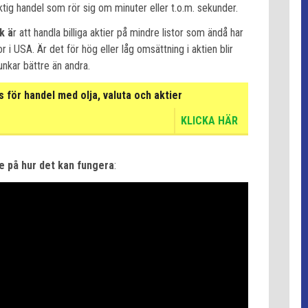
tsiktig handel som rör sig om minuter eller t.o.m. sekunder.
k ä
r att handla billiga aktier på mindre listor som ändå har
r i USA. Är det för hög eller låg omsättning i aktien blir
unkar bättre än andra.
för handel med olja, valuta och aktier
KLICKA HÄR
re på hur det kan fungera
: