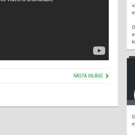
v
m
D
e
k
NÄSTA INLÄGG
G
m