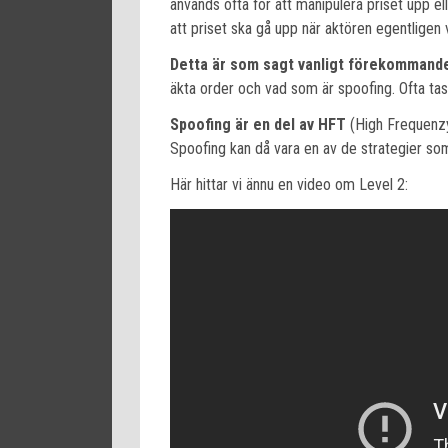
används ofta för att manipulera priset upp ell
att priset ska gå upp när aktören egentligen vil
Detta är som sagt vanligt förekomman
äkta order och vad som är spoofing. Ofta ta
Spoofing är en del av HFT
(High Frequenzy 
Spoofing kan då vara en av de strategier som
Här hittar vi ännu en video om Level 2: