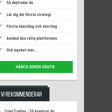
Så daytradar du
Lär dig din första strategi
Första hävstång och shorting
Använd den rätta plattformen
Och mycket mer...
HÄMTA BOKEN GRATIS
VI REKOMMENDERAR
CopyTrading - Så kopierar du