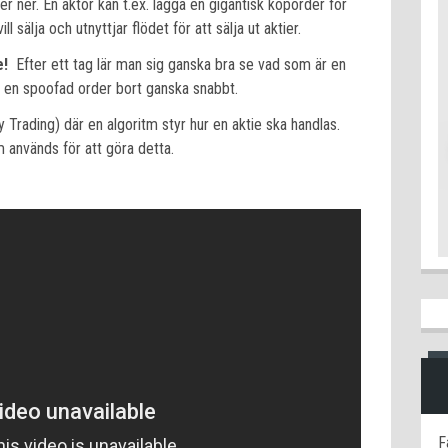
er ner. En aktör kan t.ex. lägga en gigantisk köporder för
l sälja och utnyttjar flödet för att sälja ut aktier.
de!
Efter ett tag lär man sig ganska bra se vad som är en
s en spoofad order bort ganska snabbt.
Trading) där en algoritm styr hur en aktie ska handlas.
 används för att göra detta.
F