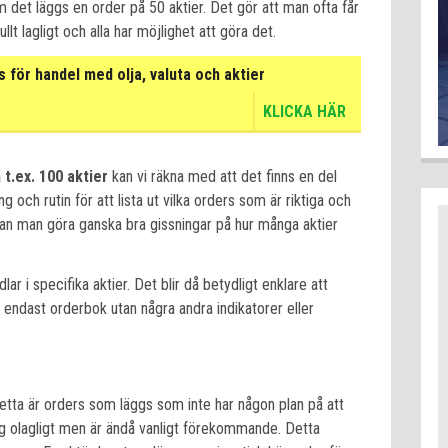
det läggs en order på 50 aktier. Det gör att man ofta får
lt lagligt och alla har möjlighet att göra det.
för handel med olja, valuta och aktier
KLICKA HÄR
t.ex. 100 aktier
kan vi räkna med att det finns en del
g och rutin för att lista ut vilka orders som är riktiga och
kan man göra ganska bra gissningar på hur många aktier
lar i specifika aktier. Det blir då betydligt enklare att
endast orderbok utan några andra indikatorer eller
Detta är orders som läggs som inte har någon plan på att
ing olagligt men är ändå vanligt förekommande. Detta