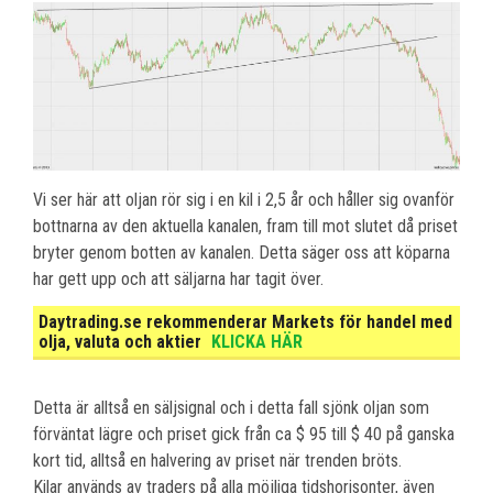
Vi ser här att oljan rör sig i en kil i 2,5 år och håller sig ovanför
bottnarna av den aktuella kanalen, fram till mot slutet då priset
bryter genom botten av kanalen. Detta säger oss att köparna
har gett upp och att säljarna har tagit över.
Daytrading.se rekommenderar Markets för handel med
olja, valuta och aktier
KLICKA HÄR
Detta är alltså en säljsignal och i detta fall sjönk oljan som
förväntat lägre och priset gick från ca $ 95 till $ 40 på ganska
kort tid, alltså en halvering av priset när trenden bröts.
Kilar används av traders på alla möjliga tidshorisonter, även