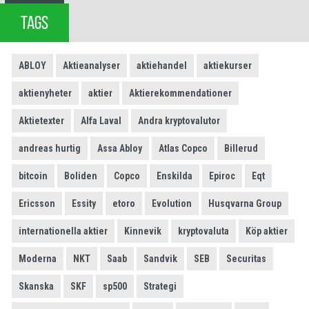
TAGS
ABLOY
Aktieanalyser
aktiehandel
aktiekurser
aktienyheter
aktier
Aktierekommendationer
Aktietexter
Alfa Laval
Andra kryptovalutor
andreas hurtig
Assa Abloy
Atlas Copco
Billerud
bitcoin
Boliden
Copco
Enskilda
Epiroc
Eqt
Ericsson
Essity
etoro
Evolution
Husqvarna Group
internationella aktier
Kinnevik
kryptovaluta
Köp aktier
Moderna
NKT
Saab
Sandvik
SEB
Securitas
Skanska
SKF
sp500
Strategi