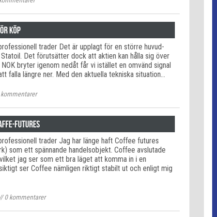
kommentarer
för köp
rofessionell trader Det är upplagt för en större huvud-
Statoil. Det förutsätter dock att aktien kan hålla sig över
OK bryter igenom nedåt får vi istället en omvänd signal
att falla längre ner. Med den aktuella tekniska situation…
kommentarer
affe-futures
rofessionell trader Jag har länge haft Coffee futures
rk) som ett spännande handelsobjekt. Coffee avslutade
vilket jag ser som ett bra läget att komma in i en
iktigt ser Coffee nämligen riktigt stabilt ut och enligt mig
//
0
kommentarer