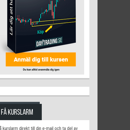
FÅ KURSLARM
å kurslarm direkt till din e-mail och ta del av