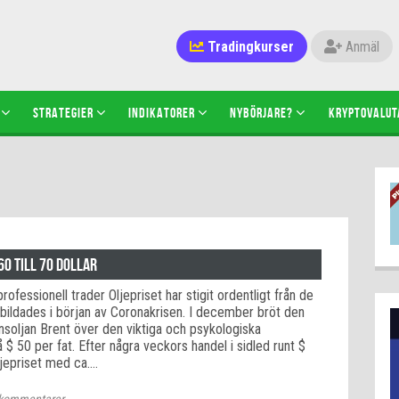
Tradingkurser
Anmäl
STRATEGIER
INDIKATORER
NYBÖRJARE?
KRYPTOVALUT
60 till 70 dollar
rofessionell trader Oljepriset har stigit ordentligt från de
 bildades i början av Coronakrisen. I december bröt den
nsoljan Brent över den viktiga och psykologiska
$ 50 per fat. Efter några veckors handel i sidled runt $
jepriset med ca.…