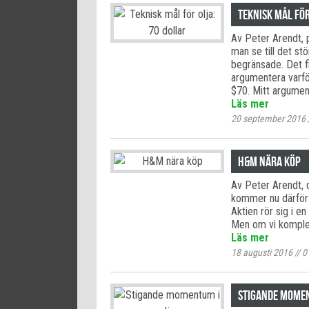
Teknisk mål för
Av Peter Arendt, p
man se till det st
begränsade. Det f
argumentera varför
$70. Mitt argumen
Läs mer
20 september 2016
H&M nära köp
Av Peter Arendt, 
kommer nu därför g
Aktien rör sig i e
Men om vi komplet
Läs mer
18 augusti 2016
//
0
Stigande momen