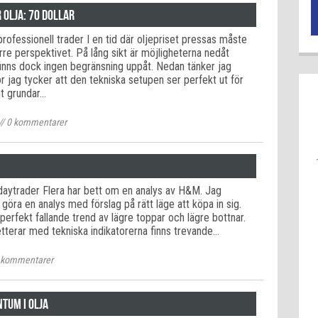
 olja: 70 dollar
rofessionell trader I en tid där oljepriset pressas måste
örre perspektivet. På lång sikt är möjligheterna nedåt
inns dock ingen begränsning uppåt. Nedan tänker jag
 jag tycker att den tekniska setupen ser perfekt ut för
t grundar…
//
0
kommentarer
daytrader Flera har bett om en analys av H&M. Jag
öra en analys med förslag på rätt läge att köpa in sig.
n perfekt fallande trend av lägre toppar och lägre bottnar.
terar med tekniska indikatorerna finns trevande…
kommentarer
tum i olja