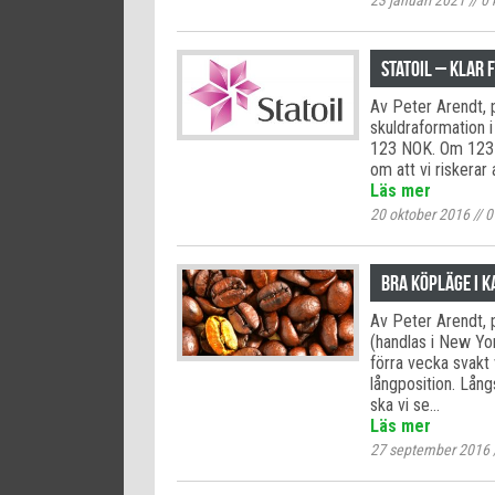
23 januari 2021
//
0
Statoil – Klar 
Av Peter Arendt, p
skuldraformation i 
123 NOK. Om 123 N
om att vi riskerar 
Läs mer
20 oktober 2016
//
0
Bra köpläge i k
Av Peter Arendt, p
(handlas i New Yo
förra vecka svakt 
långposition. Långs
ska vi se…
Läs mer
27 september 2016