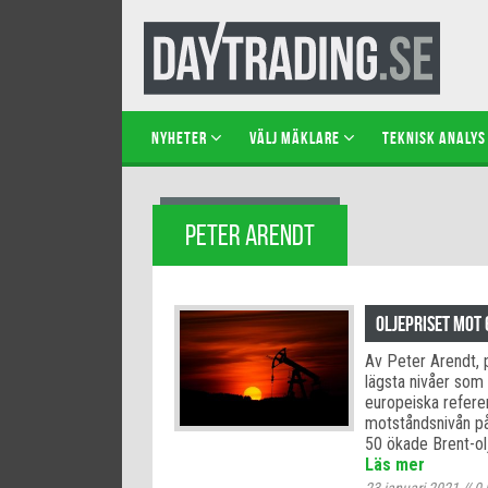
NYHETER
VÄLJ MÄKLARE
TEKNISK ANALYS
PETER ARENDT
Oljepriset mot 
Av Peter Arendt, p
lägsta nivåer som
europeiska refere
motståndsnivån på 
50 ökade Brent-ol
Läs mer