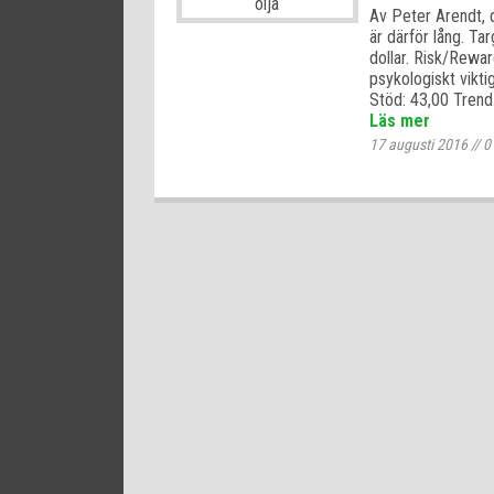
Av Peter Arendt, d
är därför lång. Ta
dollar. Risk/Rewar
psykologiskt vikti
Stöd: 43,00 Tren
Läs mer
17 augusti 2016
//
0