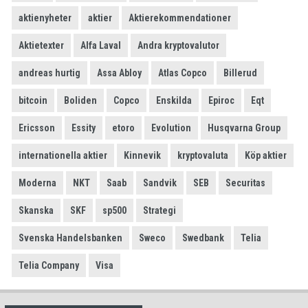
aktienyheter
aktier
Aktierekommendationer
Aktietexter
Alfa Laval
Andra kryptovalutor
andreas hurtig
Assa Abloy
Atlas Copco
Billerud
bitcoin
Boliden
Copco
Enskilda
Epiroc
Eqt
Ericsson
Essity
etoro
Evolution
Husqvarna Group
internationella aktier
Kinnevik
kryptovaluta
Köp aktier
Moderna
NKT
Saab
Sandvik
SEB
Securitas
Skanska
SKF
sp500
Strategi
Svenska Handelsbanken
Sweco
Swedbank
Telia
Telia Company
Visa