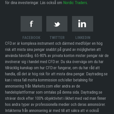
för dina investeringar. Läs också om
Nordic Traders
.
FACEBOOK
TWITTER
LINKEDIN
CFD:er är komplexa instrument och därmed medföljer en hög
risk att mista sina pengar snabbt på grund av möjligheten att
använda hävstång. 65-80% av privata konton mister pengar när de
involverar sig i handel med CFD:er. Du ska överväga om du har
tillräcklig kunskap om hur CFD:er fungerar, om du har råd att
handla, då det är hög risk för att mista dina pengar. Daytrading.se
kan i vissa fall motta kommission och/eller betalning för
annonsering från Markets.com eller andra av de
handelsplattformar som omtalas på denna sida. Daytrading.se
strävar dock efter 100% objektivitet i likhet med vad man finner
hos andra typer av professionella medier och deras annonsörer.
Intäkterna från annonsering är med till att säkra att vi också