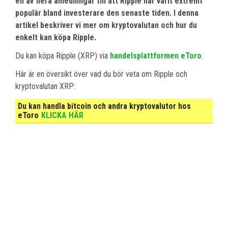
en av flera anledningar till att Ripple har varit extremt
populär bland investerare den senaste tiden. I denna
artikel beskriver vi mer om kryptovalutan och hur du
enkelt kan köpa Ripple.
Du kan köpa Ripple (XRP) via
handelsplattformen eToro
.
Här är en översikt över vad du bör veta om Ripple och
kryptovalutan XRP:
Du kan handla bitcoin och andra kryptovalutor hos
eToro
KLICKA HÄR