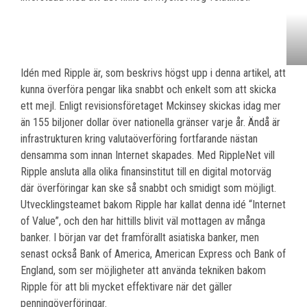
Idén med Ripple är, som beskrivs högst upp i denna artikel, att
kunna överföra pengar lika snabbt och enkelt som att skicka
ett mejl. Enligt revisionsföretaget Mckinsey skickas idag mer
än 155 biljoner dollar över nationella gränser varje år. Ändå är
infrastrukturen kring valutaöverföring fortfarande nästan
densamma som innan Internet skapades. Med RippleNet vill
Ripple ansluta alla olika finansinstitut till en digital motorväg
där överföringar kan ske så snabbt och smidigt som möjligt.
Utvecklingsteamet bakom Ripple har kallat denna idé “Internet
of Value”, och den har hittills blivit väl mottagen av många
banker. I början var det framförallt asiatiska banker, men
senast också Bank of America, American Express och Bank of
England, som ser möjligheter att använda tekniken bakom
Ripple för att bli mycket effektivare när det gäller
penningöverföringar.