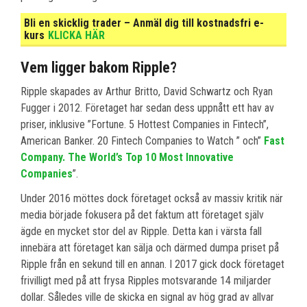
Bli en skicklig trader – Anmäl dig till kostnadsfri e-
kurs
KLICKA HÄR
Vem ligger bakom Ripple?
Ripple skapades av Arthur Britto, David Schwartz och Ryan
Fugger i 2012. Företaget har sedan dess uppnått ett hav av
priser, inklusive ”Fortune. 5 Hottest Companies in Fintech”,
American Banker. 20 Fintech Companies to Watch ” och”
Fast
Company. The World’s Top 10 Most Innovative
Companies
”.
Under 2016 möttes dock företaget också av massiv kritik när
media började fokusera på det faktum att företaget själv
ägde en mycket stor del av Ripple. Detta kan i värsta fall
innebära att företaget kan sälja och därmed dumpa priset på
Ripple från en sekund till en annan. I 2017 gick dock företaget
frivilligt med på att frysa Ripples motsvarande 14 miljarder
dollar. Således ville de skicka en signal av hög grad av allvar