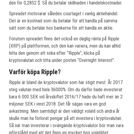
den för 0,2852 $. Så du betalar skillnaden i handelskostnader.
Spreadet motsvarar således courtaget i vanlig aktiehandel.
Det är en kostnad som du betalar för att handla på samma
sätt som du betalar hos bankerna för att handla en aktie.
Förutom spreadet finns det också en daglig ränta på Ripple
(XRP) på plattformen, och den kan variera, men du kan alltid
hitta den genom att söka efter “Ripple”, klicka på
kryptovalutan och titta under posten “Overnight Interest”.
Varför köpa Ripple?
Ripple är bland de kryptovalutor som har stigit mest. År 2017
steg valutan med hela 36000%. Om du därför hade investerat
bara 6 000 SEK vid årsskiftet 2016/17 hade du haft mer än 2
miljoner SEK i vinst 2018. Det får sägas vara en god
avkastning. Men samtidigt är den väldigt volatil och andra år
skulle man ha förlorat pengar på att investera i kryptovalutan.
Så när man investerar i svängande kryptovalutor bör man vara
införstådd med att det finns en mycket hög volatilitet.