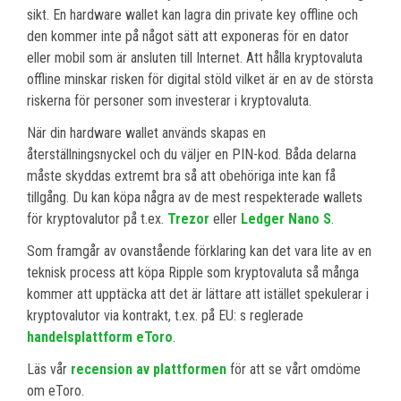
sikt. En hardware wallet kan lagra din private key offline och
den kommer inte på något sätt att exponeras för en dator
eller mobil som är ansluten till Internet. Att hålla kryptovaluta
offline minskar risken för digital stöld vilket är en av de största
riskerna för personer som investerar i kryptovaluta.
När din hardware wallet används skapas en
återställningsnyckel och du väljer en PIN-kod. Båda delarna
måste skyddas extremt bra så att obehöriga inte kan få
tillgång. Du kan köpa några av de mest respekterade wallets
för kryptovalutor på t.ex.
Trezor
eller
Ledger Nano S
.
Som framgår av ovanstående förklaring kan det vara lite av en
teknisk process att köpa Ripple som kryptovaluta så många
kommer att upptäcka att det är lättare att istället spekulerar i
kryptovalutor via kontrakt, t.ex. på EU: s reglerade
handelsplattform eToro
.
Läs vår
recension av plattformen
för att se vårt omdöme
om eToro.