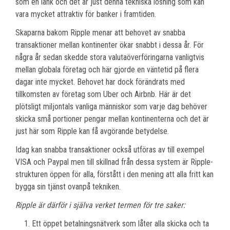
som en länk och det är just denna tekniska lösning som kan
vara mycket attraktiv för banker i framtiden.
Skaparna bakom Ripple menar att behovet av snabba
transaktioner mellan kontinenter ökar snabbt i dessa år. För
några år sedan skedde stora valutaöverföringarna vanligtvis
mellan globala företag och här gjorde en väntetid på flera
dagar inte mycket. Behovet har dock förändrats med
tillkomsten av företag som Uber och Airbnb. Här är det
plötsligt miljontals vanliga människor som varje dag behöver
skicka små portioner pengar mellan kontinenterna och det är
just här som Ripple kan få avgörande betydelse.
Idag kan snabba transaktioner också utföras av till exempel
VISA och Paypal men till skillnad från dessa system är Ripple-
strukturen öppen för alla, förstått i den mening att alla fritt kan
bygga sin tjänst ovanpå tekniken.
Ripple är därför i själva verket termen för tre saker:
Ett öppet betalningsnätverk som låter alla skicka och ta