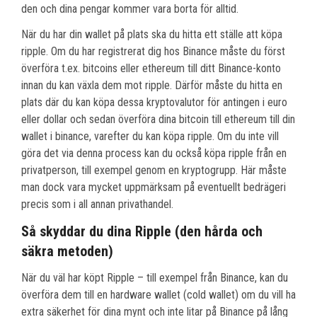
den och dina pengar kommer vara borta för alltid.
När du har din wallet på plats ska du hitta ett ställe att köpa
ripple. Om du har registrerat dig hos Binance måste du först
överföra t.ex. bitcoins eller ethereum till ditt Binance-konto
innan du kan växla dem mot ripple. Därför måste du hitta en
plats där du kan köpa dessa kryptovalutor för antingen i euro
eller dollar och sedan överföra dina bitcoin till ethereum till din
wallet i binance, varefter du kan köpa ripple. Om du inte vill
göra det via denna process kan du också köpa ripple från en
privatperson, till exempel genom en kryptogrupp. Här måste
man dock vara mycket uppmärksam på eventuellt bedrägeri
precis som i all annan privathandel.
Så skyddar du dina Ripple (den hårda och
säkra metoden)
När du väl har köpt Ripple – till exempel från Binance, kan du
överföra dem till en hardware wallet (cold wallet) om du vill ha
extra säkerhet för dina mynt och inte litar på Binance på lång