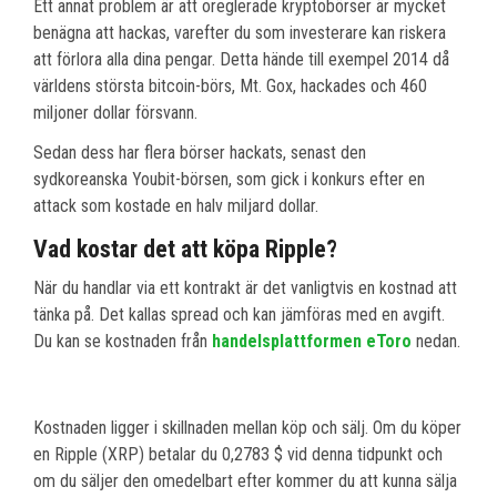
Ett annat problem är att oreglerade kryptobörser är mycket
benägna att hackas, varefter du som investerare kan riskera
att förlora alla dina pengar. Detta hände till exempel 2014 då
världens största bitcoin-börs, Mt. Gox, hackades och 460
miljoner dollar försvann.
Sedan dess har flera börser hackats, senast den
sydkoreanska Youbit-börsen, som gick i konkurs efter en
attack som kostade en halv miljard dollar.
Vad kostar det att köpa Ripple?
När du handlar via ett kontrakt är det vanligtvis en kostnad att
tänka på. Det kallas spread och kan jämföras med en avgift.
Du kan se kostnaden från
handelsplattformen eToro
nedan.
Kostnaden ligger i skillnaden mellan köp och sälj. Om du köper
en Ripple (XRP) betalar du 0,2783 $ vid denna tidpunkt och
om du säljer den omedelbart efter kommer du att kunna sälja