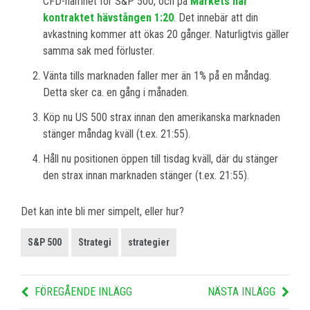
CFD-namnet för S&P 500, och på
Markets har
kontraktet hävstången 1:20
. Det innebär att din
avkastning kommer att ökas 20 gånger. Naturligtvis gäller
samma sak med förluster.
Vänta tills marknaden faller mer än 1% på en måndag.
Detta sker ca. en gång i månaden.
Köp nu US 500 strax innan den amerikanska marknaden
stänger måndag kväll (t.ex. 21:55).
Håll nu positionen öppen till tisdag kväll, där du stänger
den strax innan marknaden stänger (t.ex. 21:55).
Det kan inte bli mer simpelt, eller hur?
S&P 500
Strategi
strategier
FÖREGÅENDE INLÄGG
NÄSTA INLÄGG