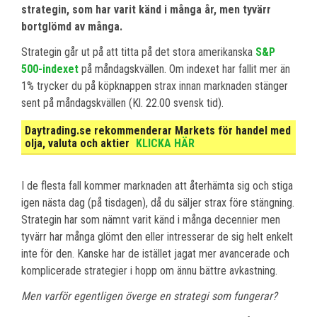
strategin, som har varit känd i många år, men tyvärr
bortglömd av många.
Strategin går ut på att titta på det stora amerikanska
S&P
500-indexet
på måndagskvällen. Om indexet har fallit mer än
1% trycker du på köpknappen strax innan marknaden stänger
sent på måndagskvällen (Kl. 22.00 svensk tid).
Daytrading.se rekommenderar Markets för handel med
olja, valuta och aktier
KLICKA HÄR
I de flesta fall kommer marknaden att återhämta sig och stiga
igen nästa dag (på tisdagen), då du säljer strax före stängning.
Strategin har som nämnt varit känd i många decennier men
tyvärr har många glömt den eller intresserar de sig helt enkelt
inte för den. Kanske har de istället jagat mer avancerade och
komplicerade strategier i hopp om ännu bättre avkastning.
Men varför egentligen överge en strategi som fungerar?