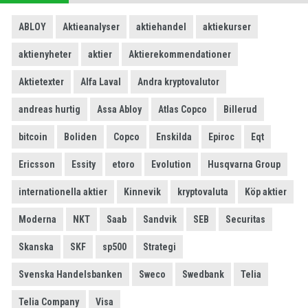
ABLOY
Aktieanalyser
aktiehandel
aktiekurser
aktienyheter
aktier
Aktierekommendationer
Aktietexter
Alfa Laval
Andra kryptovalutor
andreas hurtig
Assa Abloy
Atlas Copco
Billerud
bitcoin
Boliden
Copco
Enskilda
Epiroc
Eqt
Ericsson
Essity
etoro
Evolution
Husqvarna Group
internationella aktier
Kinnevik
kryptovaluta
Köp aktier
Moderna
NKT
Saab
Sandvik
SEB
Securitas
Skanska
SKF
sp500
Strategi
Svenska Handelsbanken
Sweco
Swedbank
Telia
Telia Company
Visa