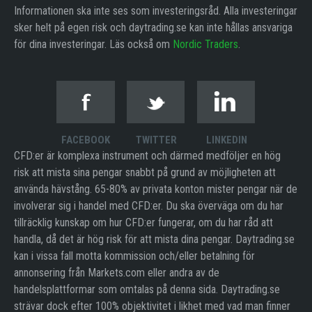
Informationen ska inte ses som investeringsråd. Alla investeringar
sker helt på egen risk och daytrading.se kan inte hållas ansvariga
för dina investeringar. Läs också om
Nordic Traders
.
FACEBOOK
TWITTER
LINKEDIN
CFD:er är komplexa instrument och därmed medföljer en hög
risk att mista sina pengar snabbt på grund av möjligheten att
använda hävstång. 65-80% av privata konton mister pengar när de
involverar sig i handel med CFD:er. Du ska överväga om du har
tillräcklig kunskap om hur CFD:er fungerar, om du har råd att
handla, då det är hög risk för att mista dina pengar. Daytrading.se
kan i vissa fall motta kommission och/eller betalning för
annonsering från Markets.com eller andra av de
handelsplattformar som omtalas på denna sida. Daytrading.se
strävar dock efter 100% objektivitet i likhet med vad man finner