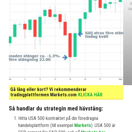
k
in
Gå lång eller kort? Vi rekommenderar
tradingplattformen Markets.com
KLICKA HÄR
Så handlar du strategin med hävstång:
Hitta USA 500-kontraktet på din föredragna
handelsplattform (till exempel
Markets
). USA 500 är