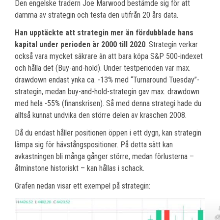
Den engelske tradern Joe Marwood bestämde sig för att
damma av strategin och testa den utifrån 20 års data.
Han upptäckte att strategin mer än fördubblade hans
kapital under perioden år 2000 till 2020
. Strategin verkar
också vara mycket säkrare än att bara köpa S&P 500-indexet
och hålla det (Buy-and-hold). Under testperioden var max.
drawdown endast ynka ca. -13% med “Turnaround Tuesday”-
strategin, medan buy-and-hold-strategin gav max. drawdown
med hela -55% (finanskrisen). Så med denna strategi hade du
alltså kunnat undvika den större delen av kraschen 2008.
Då du endast håller positionen öppen i ett dygn, kan strategin
lämpa sig för hävstångspositioner. På detta sätt kan
avkastningen bli många gånger större, medan förlusterna –
åtminstone historiskt – kan hållas i schack.
Grafen nedan visar ett exempel på strategin:
dä