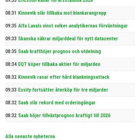
09:33
Ericsson kallar till årsstämma 2026
08:31
Kinnevik slår tillbaka mot blankarangrepp
09:35
Alfa Lavals vinst sviker analytikernas förväntningar
09:33
Skanska säkrar miljarddeal för nytt datacenter
08:35
Saab krafthöjer prognos och utdelning
08:34
EQT köper tillbaka aktier för miljarden
08:32
Kinnevik rasar efter hård blankningsattack
09:33
Essity fortsätter återköp för tre miljarder
08:32
Saab slår rekord med orderingångar
08:32
Saab höjer tillväxtprognos kraftigt till 2026
Alla senaste nyheterna