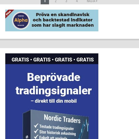
1
2
3
4
Nästa »