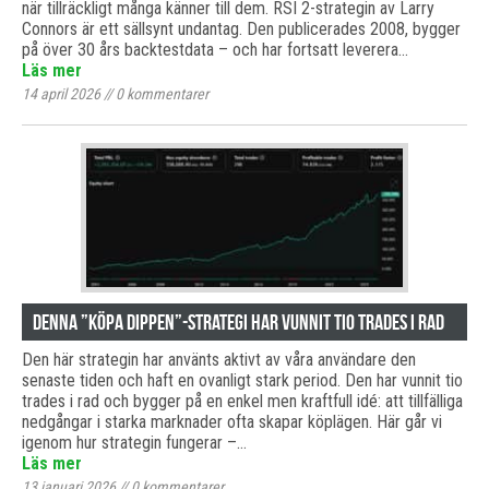
när tillräckligt många känner till dem. RSI 2-strategin av Larry
Connors är ett sällsynt undantag. Den publicerades 2008, bygger
på över 30 års backtestdata – och har fortsatt leverera…
Läs mer
14 april 2026
//
0
kommentarer
Denna ”köpa dippen”-strategi har vunnit tio trades i rad
Den här strategin har använts aktivt av våra användare den
senaste tiden och haft en ovanligt stark period. Den har vunnit tio
trades i rad och bygger på en enkel men kraftfull idé: att tillfälliga
nedgångar i starka marknader ofta skapar köplägen. Här går vi
igenom hur strategin fungerar –…
Läs mer
13 januari 2026
//
0
kommentarer