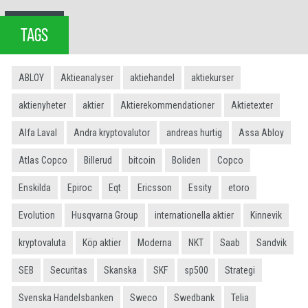
TAGS
ABLOY
Aktieanalyser
aktiehandel
aktiekurser
aktienyheter
aktier
Aktierekommendationer
Aktietexter
Alfa Laval
Andra kryptovalutor
andreas hurtig
Assa Abloy
Atlas Copco
Billerud
bitcoin
Boliden
Copco
Enskilda
Epiroc
Eqt
Ericsson
Essity
etoro
Evolution
Husqvarna Group
internationella aktier
Kinnevik
kryptovaluta
Köp aktier
Moderna
NKT
Saab
Sandvik
SEB
Securitas
Skanska
SKF
sp500
Strategi
Svenska Handelsbanken
Sweco
Swedbank
Telia