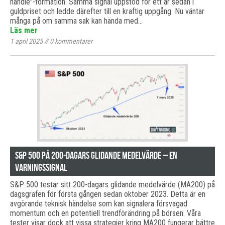
handle”-formation. Samma signal uppstod för ett år sedan i
guldpriset och ledde därefter till en kraftig uppgång. Nu väntar
många på om samma sak kan hända med…
Läs mer
1 april 2025
//
0
kommentarer
S&P 500 på 200-dagars glidande medelvärde – en
varningssignal
S&P 500 testar sitt 200-dagars glidande medelvärde (MA200) på
dagsgrafen för första gången sedan oktober 2023. Detta är en
avgörande teknisk händelse som kan signalera försvagad
momentum och en potentiell trendförändring på börsen. Våra
tester visar dock att vissa strategier kring MA200 fungerar bättre