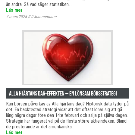
än andra. Så vad säger statistiken,…
Läs mer
7 mars 2025
//
0
kommentarer
Alla hjärtans dag-effekten – en lönsam börsstrategi
Kan börsen påverkas av Alla hjärtans dag? Historisk data tyder på
det. En backtestad strategi visar att det oftast lönar sig att gå
lång några dagar före den 14:e februari och sälja på själva dagen.
Strategin har fungerat väl på de flesta större aktieindexen. Bland
de presterande är det amerikanska…
Läs mer