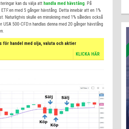
steringar kan du välja att
handla med hävstång
. På
ETF:en med 5 gånger hävstång. Detta innebär att en 1%
st. Naturligtvis skulle en minskning med 1% således också
äljer USA 500-CFD:n handlas denna med 20 gånger hävstång
en.
för handel med olja, valuta och aktier
KLICKA HÄR