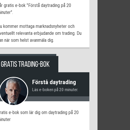
år gratis e-bok "Förstå daytrading på 20
inuter".
u kommer mottaga marknadsnyheter och
ventuellt relevanta erbjudande om trading. Du
an när som helst avanmäla dig.
GRATIS TRADING-BOK
Förstå daytrading
Läs e-boken på 20 minuter.
ratis e-bok som lär dig om daytrading på 20
inuter