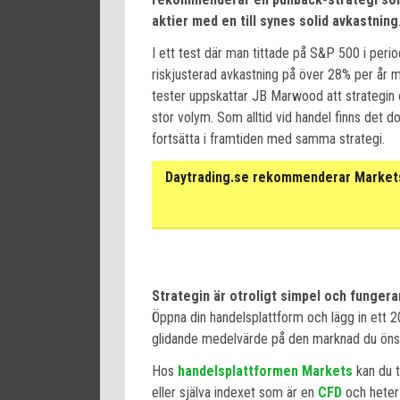
aktier med en till synes solid avkastning
I ett test där man tittade på S&P 500 i per
riskjusterad avkastning på över 28% per år m
tester uppskattar JB Marwood att strategin
stor volym. Som alltid vid handel finns det do
fortsätta i framtiden med samma strategi.
Daytrading.se rekommenderar Markets 
Strategin är otroligt simpel och fungerar
Öppna din handelsplattform och lägg in ett 
glidande medelvärde på den marknad du önsk
Hos
handelsplattformen Markets
kan du t
eller själva indexet som är en
CFD
och heter 