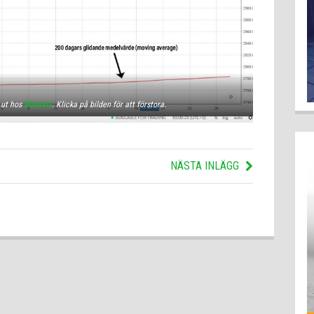
 ut hos
Markets
. Klicka på bilden för att förstora.
NÄSTA INLÄGG