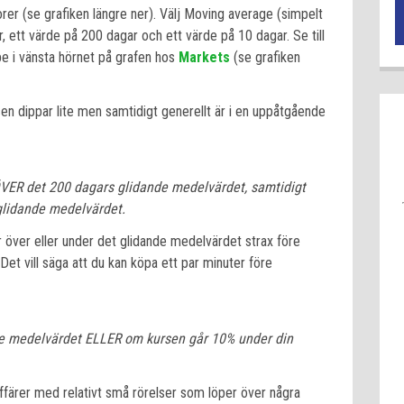
torer (se grafiken längre ner). Välj Moving average (simpelt
, ett värde på 200 dagar och ett värde på 10 dagar. Se till
pe i vänsta hörnet på grafen hos
Markets
(se grafiken
rsen dippar lite men samtidigt generellt är i en uppåtgående
ÖVER det 200 dagars glidande medelvärdet, samtidigt
lidande medelvärdet.
över eller under det glidande medelvärdet strax före
et vill säga att du kan köpa ett par minuter före
de medelvärdet ELLER om kursen går 10% under din
ffärer med relativt små rörelser som löper över några