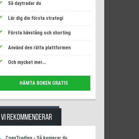
Så daytradar du
Lär dig din första strategi
Första hävstång och shorting
Använd den rätta plattformen
Och mycket mer...
HÄMTA BOKEN GRATIS
VI REKOMMENDERAR
CopyTrading - Så kopierar du