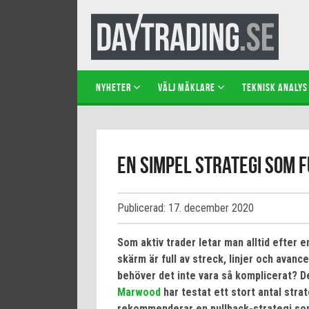
NYHETER
VÄLJ MÄKLARE
TEKNISK ANALYS
En simpel strategi som 
Publicerad: 17. december 2020
Som aktiv trader letar man alltid efter 
skärm är full av streck, linjer och avan
behöver det inte vara så komplicerat? D
Marwood
har testat ett stort antal stra
rekommenderar en pullback-strategi som 