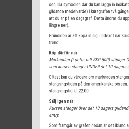
den lilla symbolen där du kan lägga in indika
glidande medelvärde) i kursgrafen två gånger
att du är på en dagsgraf. Detta ändrar du up
längre ner).
Grundidén är att köpa in sig i indexet när ku
trend.
Köp därför när:
Marknaden (i detta fall S&P 500) stänger 
som kursen stänger UNDER det 10 dagars g
Oftast kan du värdera om marknaden stänger 
stängningstiden på den amerikanska börsen. D
stängningstid kl. 22:00.
Sälj igen när:
Kursen stänger över det 10 dagars glidan
entry.
Som framgår av grafen nedan är det ibland a