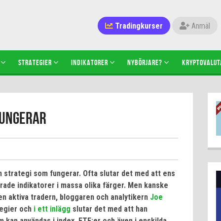
Tradingkurser
Anmäl
STRATEGIER
INDIKATORER
NYBÖRJARE?
KRYPTOVALUT
fungerar
en strategi som fungerar. Ofta slutar det med att ens
cerade indikatorer i massa olika färger. Men kanske
en aktiva tradern, bloggaren och analytikern
Joe
tegier och
i ett inlägg
slutar det med att han
kan användas i index, ETF:er och även i enskilda