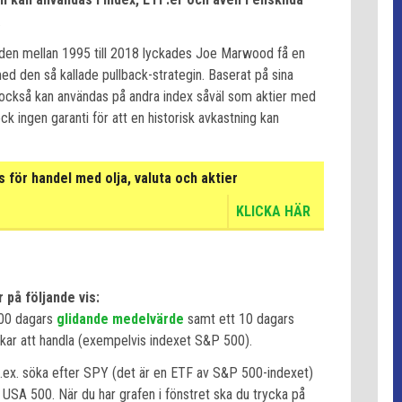
.
ioden mellan 1995 till 2018 lyckades Joe Marwood få en
ed den så kallade pullback-strategin. Baserat på sina
 också kan användas på andra index såväl som aktier med
ck ingen garanti för att en historisk avkastning kan
för handel med olja, valuta och aktier
KLICKA HÄR
 på följande vis:
200 dagars
glidande medelvärde
samt ett 10 dagars
ar att handla (exempelvis indexet S&P 500).
.ex. söka efter SPY (det är en ETF av S&P 500-indexet)
USA 500. När du har grafen i fönstret ska du trycka på