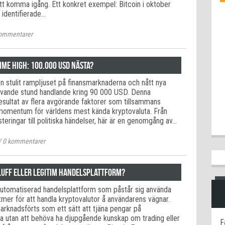
att komma igång. Ett konkret exempel: Bitcoin i oktober
 identifierade…
ommentarer
time high: 100.000 USD nästa?
en stulit rampljuset på finansmarknaderna och nått nya
krivande stund handlande kring 90 000 USD. Denna
resultat av flera avgörande faktorer som tillsammans
 momentum för världens mest kända kryptovaluta. Från
esteringar till politiska händelser, här är en genomgång av…
/
0
kommentarer
Bluff eller legitim handelsplattform?
 automatiserad handelsplattform som påstår sig använda
mer för att handla kryptovalutor å användarens vägnar.
arknadsförts som ett sätt att tjäna pengar på
 utan att behöva ha djupgående kunskap om trading eller
F