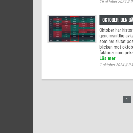
16 oktober 2024
//
0
Oktober: Den b
Oktober har histor
genomsnittlig av
som har slutat pos
blicken mot oktobe
faktorer som peka
Läs mer
1 oktober 2024
//
0
k
1