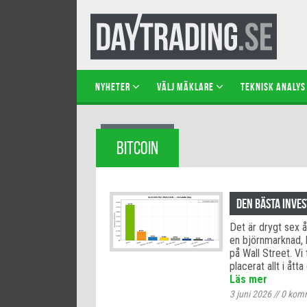
NYHETER
VÄLJ MÄKLARE
TEKNISK ANALYS
BITCOIN
Den bästa inve
Det är drygt sex å
en björnmarknad, k
på Wall Street. V
placerat allt i ått
Läs mer
3 juni 2026
//
0
komm