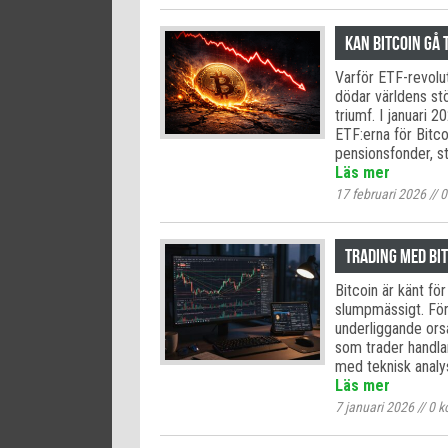
Kan Bitcoin gå 
Varför ETF-revolu
dödar världens stö
triumf. I januari
ETF:erna för Bitco
pensionsfonder, s
Läs mer
17 februari 2026
//
0
Trading med bit
Bitcoin är känt fö
slumpmässigt. För
underliggande orsa
som trader handla
med teknisk analys
Läs mer
7 januari 2026
//
0
k