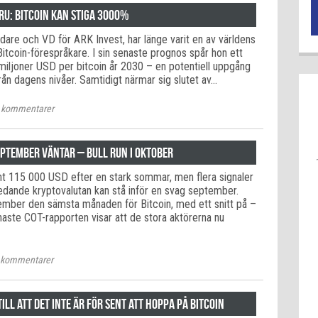
ru: Bitcoin kan stiga 3000%
dare och VD för ARK Invest, har länge varit en av världens
itcoin-förespråkare. I sin senaste prognos spår hon ett
miljoner USD per bitcoin år 2030 – en potentiell uppgång
ån dagens nivåer. Samtidigt närmar sig slutet av…
kommentarer
eptember väntar – bull run i oktober
unt 115 000 USD efter en stark sommar, men flera signaler
ledande kryptovalutan kan stå inför en svag september.
tember den sämsta månaden för Bitcoin, med ett snitt på –
naste COT-rapporten visar att de stora aktörerna nu
kommentarer
ill att det inte är för sent att hoppa på bitcoin