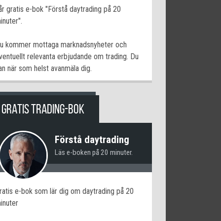
år gratis e-bok "Förstå daytrading på 20
inuter".
u kommer mottaga marknadsnyheter och
ventuellt relevanta erbjudande om trading. Du
an när som helst avanmäla dig.
GRATIS TRADING-BOK
Förstå daytrading
Läs e-boken på 20 minuter.
ratis e-bok som lär dig om daytrading på 20
inuter