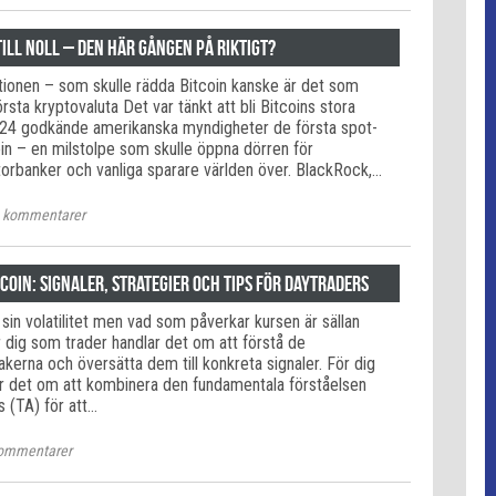
till noll – den här gången på riktigt?
tionen – som skulle rädda Bitcoin kanske är det som
rsta kryptovaluta Det var tänkt att bli Bitcoins stora
 2024 godkände amerikanska myndigheter de första spot-
in – en milstolpe som skulle öppna dörren för
torbanker och vanliga sparare världen över. BlackRock,…
kommentarer
coin: Signaler, strategier och tips för daytraders
r sin volatilitet men vad som påverkar kursen är sällan
 dig som trader handlar det om att förstå de
kerna och översätta dem till konkreta signaler. För dig
r det om att kombinera den fundamentala förståelsen
 (TA) för att…
ommentarer