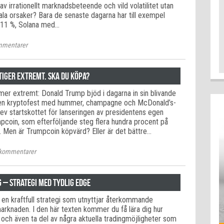
av irrationellt marknadsbeteende och vild volatilitet utan
ala orsaker? Bara de senaste dagarna har till exempel
d 11 %, Solana med…
mentarer
tiger extremt. Ska du köpa?
mer extremt: Donald Trump bjöd i dagarna in sin blivande
ll en kryptofest med hummer, champagne och McDonald’s-
ev startskottet för lanseringen av presidentens egen
mpcoin, som efterföljande steg flera hundra procent på
. Men är Trumpcoin köpvärd? Eller är det bättre…
kommentarer
 – Strategi med tydlig edge
 en kraftfull strategi som utnyttjar återkommande
arknaden. I den här texten kommer du få lära dig hur
 och även ta del av några aktuella tradingmöjligheter som