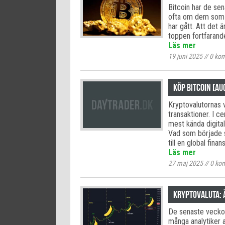
Bitcoin har de sen
ofta om dem som r
har gått. Att det 
toppen fortfarande
Läs mer
19 juni 2025
//
0
kom
Köp Bitcoin [au
Kryptovalutornas v
transaktioner. I c
mest kända digita
Vad som började s
till en global fin
Läs mer
27 maj 2025
//
0
kom
Kryptovaluta: Ä
De senaste veckor
många analytiker a