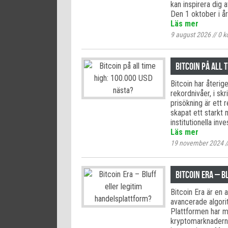
kan inspirera dig 
Den 1 oktober i år
Läs mer
9 august 2026
//
0
k
Bitcoin på all 
Bitcoin har återig
rekordnivåer, i s
prisökning är ett 
skapat ett starkt
institutionella inv
Läs mer
19 november 2024
/
Bitcoin Era – 
Bitcoin Era är en
avancerade algorit
Plattformen har m
kryptomarknaderna