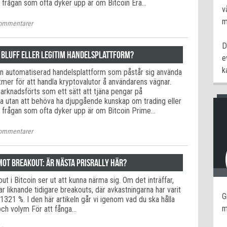
n frågan som ofta dyker upp är om Bitcoin Era…
v
m
ommentarer
D
– Bluff eller legitim handelsplattform?
e
k
en automatiserad handelsplattform som påstår sig använda
mer för att handla kryptovalutor å användarens vägnar.
arknadsförts som ett sätt att tjäna pengar på
 utan att behöva ha djupgående kunskap om trading eller
n frågan som ofta dyker upp är om Bitcoin Prime…
ommentarer
mot breakout: Är nästa prisrally här?
ut i Bitcoin ser ut att kunna närma sig. Om det inträffar,
r liknande tidigare breakouts, där avkastningarna har varit
G
321 %. I den här artikeln går vi igenom vad du ska hålla
m
och volym För att fånga…