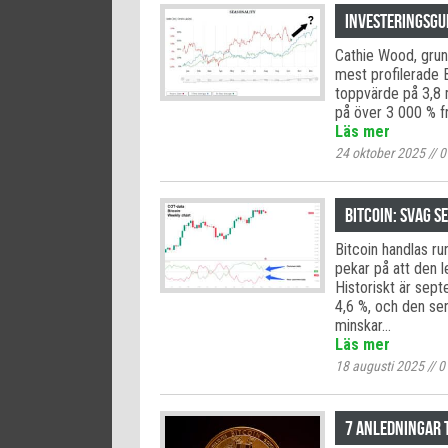
Investeringsgu
Cathie Wood, grun
mest profilerade B
toppvärde på 3,8 
på över 3 000 % fr
Läs mer
24 oktober 2025
//
0
Bitcoin: svag s
Bitcoin handlas r
pekar på att den 
Historiskt är sep
4,6 %, och den se
minskar…
Läs mer
18 augusti 2025
//
0
7 anledningar t