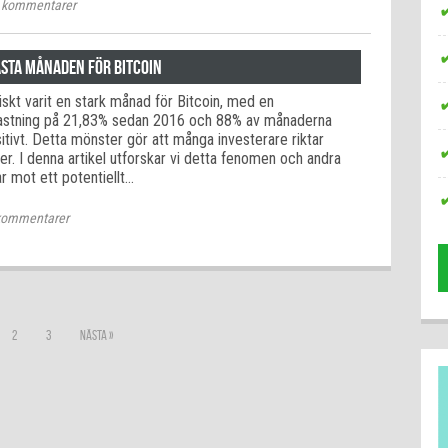
kommentarer
ästa månaden för Bitcoin
iskt varit en stark månad för Bitcoin, med en
kastning på 21,83% sedan 2016 och 88% av månaderna
itivt. Detta mönster gör att många investerare riktar
r. I denna artikel utforskar vi detta fenomen och andra
r mot ett potentiellt…
ommentarer
2
3
Nästa »