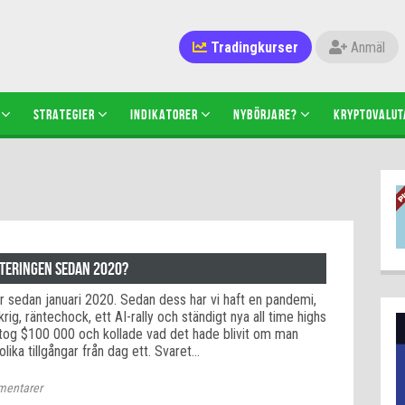
Tradingkurser
Anmäl
STRATEGIER
INDIKATORER
NYBÖRJARE?
KRYPTOVALUT
steringen sedan 2020?
r sedan januari 2020. Sedan dess har vi haft en pandemi,
rig, räntechock, ett AI-rally och ständigt nya all time highs
i tog $100 000 och kollade vad det hade blivit om man
a olika tillgångar från dag ett. Svaret…
entarer