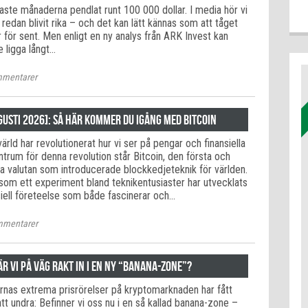
aste månaderna pendlat runt 100 000 dollar. I media hör vi
edan blivit rika – och det kan lätt kännas som att tåget
är för sent. Men enligt en ny analys från ARK Invest kan
 ligga långt…
mentarer
gusti 2026]: Så här kommer du igång med Bitcoin
ärld har revolutionerat hur vi ser på pengar och finansiella
entrum för denna revolution står Bitcoin, den första och
la valutan som introducerade blockkedjeteknik för världen.
om ett experiment bland teknikentusiaster har utvecklats
ansiell företeelse som både fascinerar och…
mentarer
r vi på väg rakt in i en ny “banana-zone”?
nas extrema prisrörelser på kryptomarknaden har fått
tt undra: Befinner vi oss nu i en så kallad banana-zone –