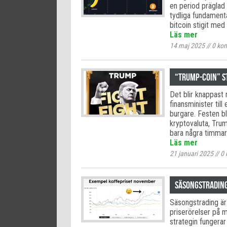
en period präglad 
tydliga fundament
bitcoin stigit me
Läs mer
14 maj 2025
//
0
kom
“Trump-coin” s
Det blir knappast 
finansminister ti
burgare. Festen bl
kryptovaluta, Tru
bara några timmar
Läs mer
21 januari 2025
//
0
Säsongstrading
Säsongstrading är
priserörelser på m
strategin fungerar