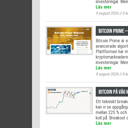
investeringar. Me
Läs mer
9 august 2026
//
0
k
Bitcoin Prime 
Bitcoin Prime är 
avancerade algorit
Plattformen har m
kryptomarknaderna
investeringar. Me
Läs mer
9 august 2026
//
0
k
Bitcoin på väg 
Ett tekniskt breako
kan vi se uppgånga
mellan 225 % och 1
koll på. Breakout 
Läs mer