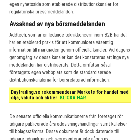
egen nyhetssida som etablerade distributionskanaler för
regulatoriska pressmeddelanden.
Avsaknad av nya börsmeddelanden
Addtech, som är en ledande teknikkoncern inom B2B-handel,
har en etablerad praxis för att kommunicera väsentlig
information till marknaden genom officiella kanaler. Vid dagens
genomgång av dessa kanaler kan det konstateras att inga nya
meddelanden har distribuerats. Detta omfattar såväl
företagets egen webbplats som de standardiserade
distributionskanalerna för börsrelaterad information.
Daytrading.se rekommenderar Markets för handel med
olja, valuta och aktier
KLICKA HÄR
De senaste officiella kommunikationerna från företaget rör
tidigare publicerade årsredovisningshandlingar samt kallelser
till bolagsstämma. Dessa dokument är dock daterade till
tidigare tidpunkter och representerar inte någon ny