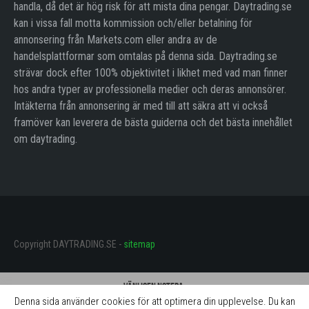
handla, då det är hög risk för att mista dina pengar. Daytrading.se
kan i vissa fall motta kommission och/eller betalning för
annonsering från Markets.com eller andra av de
handelsplattformar som omtalas på denna sida. Daytrading.se
strävar dock efter 100% objektivitet i likhet med vad man finner
hos andra typer av professionella medier och deras annonsörer.
Intäkterna från annonsering är med till att säkra att vi också
framöver kan leverera de bästa guiderna och det bästa innehållet
om daytrading.
Copyright DAYTRADING.SE -
sitemap
Vänligen notera:
Denna sida använder cookies för att optimera din upplevelse. Du kan
Daytrading.se får betalning för omnämnande av mäklarna på denna sida.