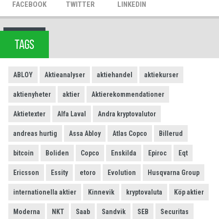
FACEBOOK
TWITTER
LINKEDIN
TAGS
ABLOY
Aktieanalyser
aktiehandel
aktiekurser
aktienyheter
aktier
Aktierekommendationer
Aktietexter
Alfa Laval
Andra kryptovalutor
andreas hurtig
Assa Abloy
Atlas Copco
Billerud
bitcoin
Boliden
Copco
Enskilda
Epiroc
Eqt
Ericsson
Essity
etoro
Evolution
Husqvarna Group
internationella aktier
Kinnevik
kryptovaluta
Köp aktier
Moderna
NKT
Saab
Sandvik
SEB
Securitas