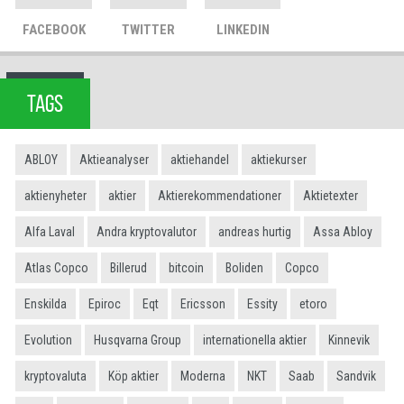
FACEBOOK
TWITTER
LINKEDIN
TAGS
ABLOY
Aktieanalyser
aktiehandel
aktiekurser
aktienyheter
aktier
Aktierekommendationer
Aktietexter
Alfa Laval
Andra kryptovalutor
andreas hurtig
Assa Abloy
Atlas Copco
Billerud
bitcoin
Boliden
Copco
Enskilda
Epiroc
Eqt
Ericsson
Essity
etoro
Evolution
Husqvarna Group
internationella aktier
Kinnevik
kryptovaluta
Köp aktier
Moderna
NKT
Saab
Sandvik