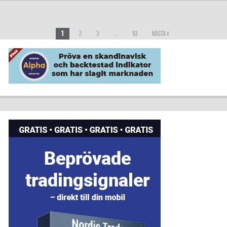
1
…
2
3
93
Nästa »