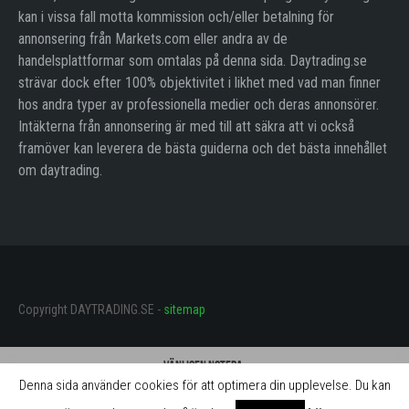
kan i vissa fall motta kommission och/eller betalning för
annonsering från Markets.com eller andra av de
handelsplattformar som omtalas på denna sida. Daytrading.se
strävar dock efter 100% objektivitet i likhet med vad man finner
hos andra typer av professionella medier och deras annonsörer.
Intäkterna från annonsering är med till att säkra att vi också
framöver kan leverera de bästa guiderna och det bästa innehållet
om daytrading.
Copyright DAYTRADING.SE -
sitemap
Vänligen notera:
Denna sida använder cookies för att optimera din upplevelse. Du kan
Daytrading.se får betalning för omnämnande av mäklarna på denna sida.
Betalningen innebär att vi ständigt kan utveckla webbplatsen och göra