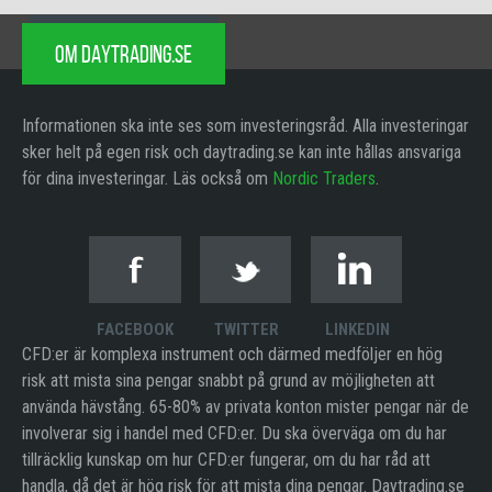
OM DAYTRADING.SE
Informationen ska inte ses som investeringsråd. Alla investeringar
sker helt på egen risk och daytrading.se kan inte hållas ansvariga
för dina investeringar. Läs också om
Nordic Traders
.
FACEBOOK
TWITTER
LINKEDIN
CFD:er är komplexa instrument och därmed medföljer en hög
risk att mista sina pengar snabbt på grund av möjligheten att
använda hävstång. 65-80% av privata konton mister pengar när de
involverar sig i handel med CFD:er. Du ska överväga om du har
tillräcklig kunskap om hur CFD:er fungerar, om du har råd att
handla, då det är hög risk för att mista dina pengar. Daytrading.se