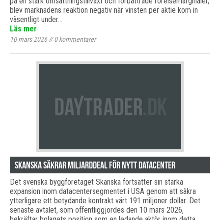
på en stark omsättningstillväxt och förbättrade rörelsemarginaler,
blev marknadens reaktion negativ när vinsten per aktie kom in
väsentligt under…
Läs mer
10 mars 2026
//
0
kommentarer
Skanska säkrar miljarddeal för nytt datacenter
Det svenska byggföretaget Skanska fortsätter sin starka
expansion inom datacentersegmentet i USA genom att säkra
ytterligare ett betydande kontrakt värt 191 miljoner dollar. Det
senaste avtalet, som offentliggjordes den 10 mars 2026,
bekräftar bolagets position som en ledande aktör inom detta