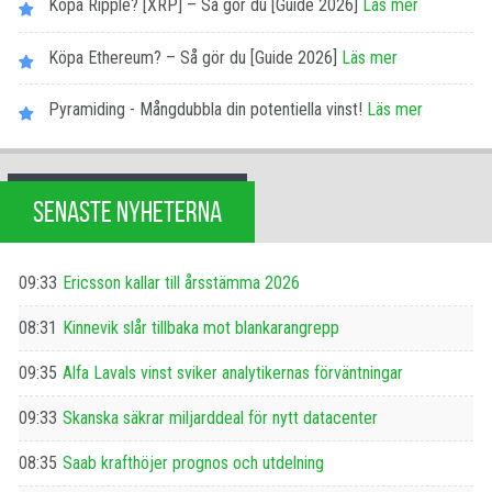
Köpa Ripple? [XRP] – Så gör du [Guide 2026]
Läs mer
Köpa Ethereum? – Så gör du [Guide 2026]
Läs mer
Pyramiding - Mångdubbla din potentiella vinst!
Läs mer
SENASTE NYHETERNA
09:33
Ericsson kallar till årsstämma 2026
08:31
Kinnevik slår tillbaka mot blankarangrepp
09:35
Alfa Lavals vinst sviker analytikernas förväntningar
09:33
Skanska säkrar miljarddeal för nytt datacenter
08:35
Saab krafthöjer prognos och utdelning