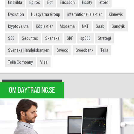
Enskilda
Epiroc
Eqt
Ericsson
Essity
etoro
Evolution
Husqvarna Group
internationella aktier
Kinnevik
kryptovaluta
Köp aktier
Moderna
NKT
Saab
Sandvik
SEB
Securitas
Skanska
SKF
sp500
Strategi
Svenska Handelsbanken
Sweco
Swedbank
Telia
Telia Company
Visa
OM DAYTRADING.SE