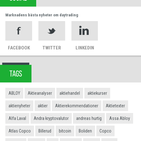
Marknadens bästa nyheter om daytrading
FACEBOOK
TWITTER
LINKEDIN
TAGS
ABLOY
Aktieanalyser
aktiehandel
aktiekurser
aktienyheter
aktier
Aktierekommendationer
Aktietexter
Alfa Laval
Andra kryptovalutor
andreas hurtig
Assa Abloy
Atlas Copco
Billerud
bitcoin
Boliden
Copco