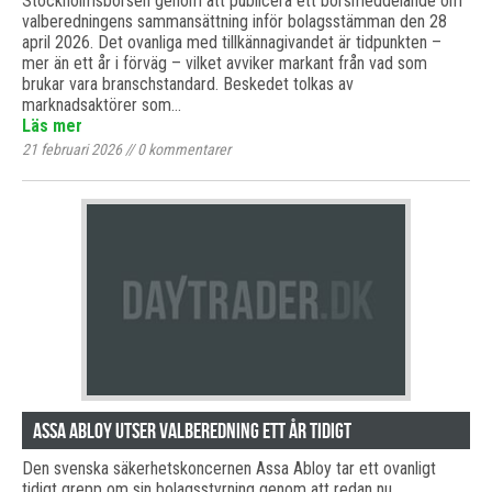
Stockholmsbörsen genom att publicera ett börsmeddelande om
valberedningens sammansättning inför bolagsstämman den 28
april 2026. Det ovanliga med tillkännagivandet är tidpunkten –
mer än ett år i förväg – vilket avviker markant från vad som
brukar vara branschstandard. Beskedet tolkas av
marknadsaktörer som…
Läs mer
21 februari 2026
//
0
kommentarer
Assa Abloy utser valberedning ett år tidigt
Den svenska säkerhetskoncernen Assa Abloy tar ett ovanligt
tidigt grepp om sin bolagsstyrning genom att redan nu