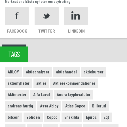
Marknadens bästa nyheter om daytrading
FACEBOOK
TWITTER
LINKEDIN
TAGS
ABLOY
Aktieanalyser
aktiehandel
aktiekurser
aktienyheter
aktier
Aktierekommendationer
Aktietexter
Alfa Laval
Andra kryptovalutor
andreas hurtig
Assa Abloy
Atlas Copco
Billerud
bitcoin
Boliden
Copco
Enskilda
Epiroc
Eqt