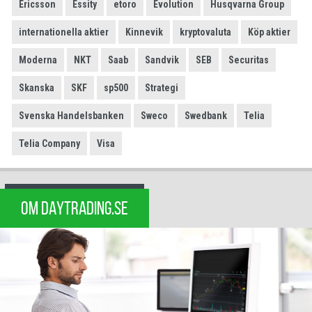
Ericsson
Essity
etoro
Evolution
Husqvarna Group
internationella aktier
Kinnevik
kryptovaluta
Köp aktier
Moderna
NKT
Saab
Sandvik
SEB
Securitas
Skanska
SKF
sp500
Strategi
Svenska Handelsbanken
Sweco
Swedbank
Telia
Telia Company
Visa
OM DAYTRADING.SE