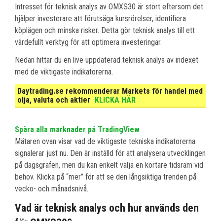
Intresset för teknisk analys av OMXS30 är stort eftersom det
hjälper investerare att förutsäga kursrörelser, identifiera
köplägen och minska risker. Detta gör teknisk analys till ett
värdefullt verktyg för att optimera investeringar.
Nedan hittar du en live uppdaterad teknisk analys av indexet
med de viktigaste indikatorerna.
Daytrading.se rekommenderar Markets för handel med
olja, valuta och aktier
KLICKA HÄR
Spåra alla marknader på TradingView
Mätaren ovan visar vad de viktigaste tekniska indikatorerna
signalerar just nu. Den är inställd för att analysera utvecklingen
på dagsgrafen, men du kan enkelt välja en kortare tidsram vid
behov. Klicka på “mer” för att se den långsiktiga trenden på
vecko- och månadsnivå.
Vad är teknisk analys och hur används den