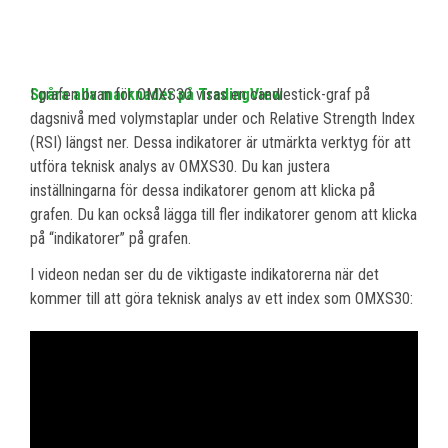
Spåra alla marknader på TradingView
I grafen ovan för OMXS30 visas en candlestick-graf på
dagsnivå med volymstaplar under och Relative Strength Index
(RSI) längst ner. Dessa indikatorer är utmärkta verktyg för att
utföra teknisk analys av OMXS30. Du kan justera
inställningarna för dessa indikatorer genom att klicka på
grafen. Du kan också lägga till fler indikatorer genom att klicka
på “indikatorer” på grafen.
I videon nedan ser du de viktigaste indikatorerna när det
kommer till att göra teknisk analys av ett index som OMXS30: