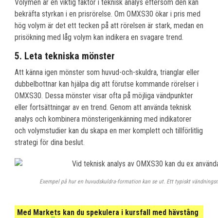
Volymen är en viktig faktor i teknisk analys eftersom den kan
bekräfta styrkan i en prisrörelse. Om OMXS30 ökar i pris med
hög volym är det ett tecken på att rörelsen är stark, medan en
prisökning med låg volym kan indikera en svagare trend.
5. Leta tekniska mönster
Att känna igen mönster som huvud-och-skuldra, trianglar eller
dubbelbottnar kan hjälpa dig att förutse kommande rörelser i
OMXS30. Dessa mönster visar ofta på möjliga vändpunkter
eller fortsättningar av en trend. Genom att använda teknisk
analys och kombinera mönsterigenkänning med indikatorer
och volymstudier kan du skapa en mer komplett och tillförlitlig
strategi för dina beslut.
Exempel på hur en huvudskuldra-formation kan se ut. Ett typiskt vändnings
Med Markets kan du spekulera i kursfall med hävstång