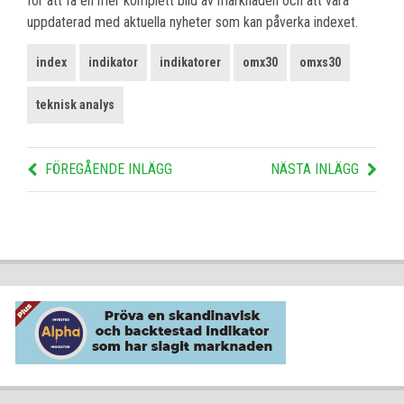
för att få en mer komplett bild av marknaden och att vara
uppdaterad med aktuella nyheter som kan påverka indexet.
index
indikator
indikatorer
omx30
omxs30
teknisk analys
FÖREGÅENDE INLÄGG
NÄSTA INLÄGG