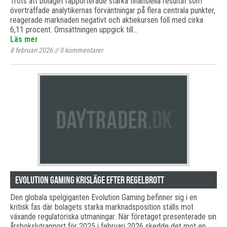
Trots att bolaget rapporterade starka finansiella resultat som
överträffade analytikernas förväntningar på flera centrala punkter,
reagerade marknaden negativt och aktiekursen föll med cirka
6,11 procent. Omsättningen uppgick till…
Läs mer
8 februari 2026
//
0
kommentarer
Evolution Gaming krisläge efter regelbrott
Den globala spelgiganten Evolution Gaming befinner sig i en
kritisk fas där bolagets starka marknadsposition ställs mot
växande regulatoriska utmaningar. När företaget presenterade sin
årsbokslutrapport för 2025 i februari 2026 skedde det mot en