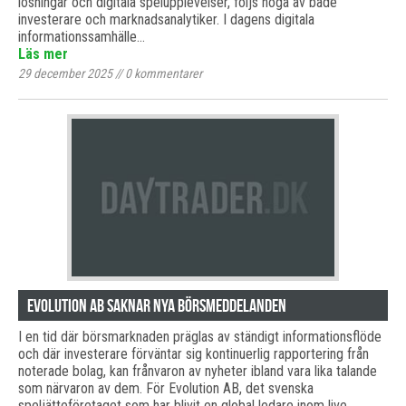
lösningar och digitala spelupplevelser, följs noga av både
investerare och marknadsanalytiker. I dagens digitala
informationssamhälle…
Läs mer
29 december 2025
//
0
kommentarer
Evolution AB saknar nya börsmeddelanden
I en tid där börsmarknaden präglas av ständigt informationsflöde
och där investerare förväntar sig kontinuerlig rapportering från
noterade bolag, kan frånvaron av nyheter ibland vara lika talande
som närvaron av dem. För Evolution AB, det svenska
speljätteföretaget som har blivit en global ledare inom live