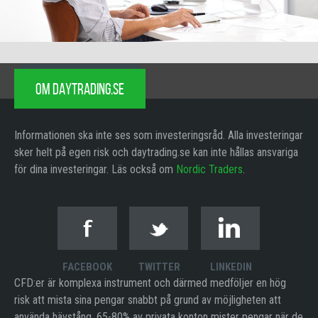
OM DAYTRADING.SE
Informationen ska inte ses som investeringsråd. Alla investeringar
sker helt på egen risk och daytrading.se kan inte hållas ansvariga
för dina investeringar. Läs också om
Nordic Traders
.
FACEBOOK
TWITTER
LINKEDIN
CFD:er är komplexa instrument och därmed medföljer en hög
risk att mista sina pengar snabbt på grund av möjligheten att
använda hävstång. 65-80% av privata konton mister pengar när de