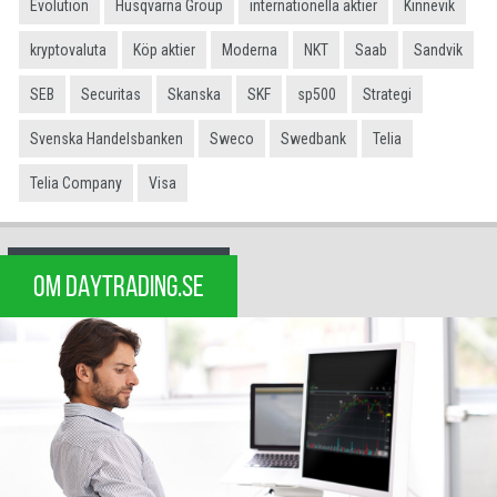
Evolution
Husqvarna Group
internationella aktier
Kinnevik
kryptovaluta
Köp aktier
Moderna
NKT
Saab
Sandvik
SEB
Securitas
Skanska
SKF
sp500
Strategi
Svenska Handelsbanken
Sweco
Swedbank
Telia
Telia Company
Visa
OM DAYTRADING.SE