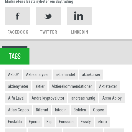
Marknadens bästa nyheter om daytrading
FACEBOOK
TWITTER
LINKEDIN
TAGS
ABLOY
Aktieanalyser
aktiehandel
aktiekurser
aktienyheter
aktier
Aktierekommendationer
Aktietexter
Alfa Laval
Andra kryptovalutor
andreas hurtig
Assa Abloy
Atlas Copco
Billerud
bitcoin
Boliden
Copco
Enskilda
Epiroc
Eqt
Ericsson
Essity
etoro