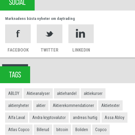
SOCIAL
Marknadens bästa nyheter om daytrading
FACEBOOK
TWITTER
LINKEDIN
TAGS
ABLOY
Aktieanalyser
aktiehandel
aktiekurser
aktienyheter
aktier
Aktierekommendationer
Aktietexter
Alfa Laval
Andra kryptovalutor
andreas hurtig
Assa Abloy
Atlas Copco
Billerud
bitcoin
Boliden
Copco