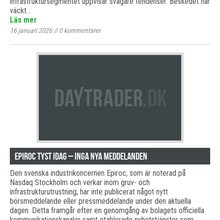
infrastruktursegmentet uppvisar svagare tendenser. Beskedet har
väckt…
Läs mer
16 januari 2026
//
0
kommentarer
Epiroc tyst idag – inga nya meddelanden
Den svenska industrikoncernen Epiroc, som är noterad på
Nasdaq Stockholm och verkar inom gruv- och
infrastrukturutrustning, har inte publicerat något nytt
börsmeddelande eller pressmeddelande under den aktuella
dagen. Detta framgår efter en genomgång av bolagets officiella
kommunikationskanaler samt etablerade nyhetstjänster som