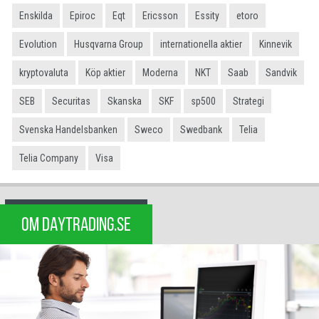
Enskilda
Epiroc
Eqt
Ericsson
Essity
etoro
Evolution
Husqvarna Group
internationella aktier
Kinnevik
kryptovaluta
Köp aktier
Moderna
NKT
Saab
Sandvik
SEB
Securitas
Skanska
SKF
sp500
Strategi
Svenska Handelsbanken
Sweco
Swedbank
Telia
Telia Company
Visa
OM DAYTRADING.SE