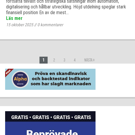
fortsatta tillväxt och strategiska satsningar inom automation,
digitalisering och hållbar utveckling. Höjd utdelning speglar stark
finansiell position En av de mest…
Läs mer
15 oktober 2025
//
0
kommentarer
1
2
3
4
Nästa »