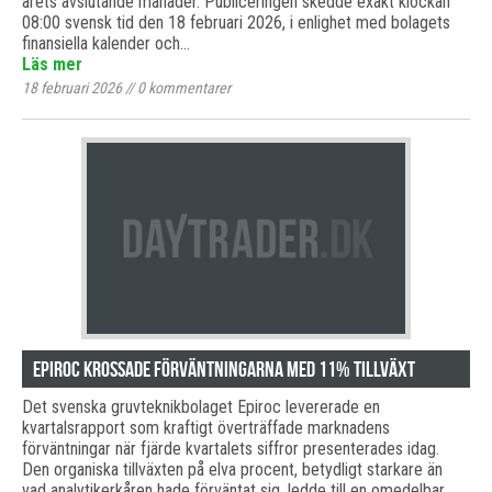
årets avslutande månader. Publiceringen skedde exakt klockan
08:00 svensk tid den 18 februari 2026, i enlighet med bolagets
finansiella kalender och…
Läs mer
18 februari 2026
//
0
kommentarer
Epiroc krossade förväntningarna med 11% tillväxt
Det svenska gruvteknikbolaget Epiroc levererade en
kvartalsrapport som kraftigt överträffade marknadens
förväntningar när fjärde kvartalets siffror presenterades idag.
Den organiska tillväxten på elva procent, betydligt starkare än
vad analytikerkåren hade förväntat sig, ledde till en omedelbar