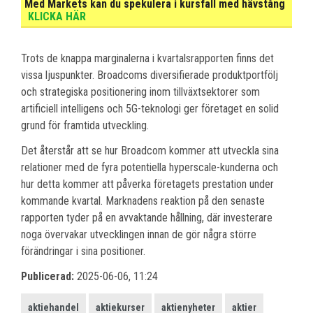
Med Markets kan du spekulera i kursfall med hävstång
KLICKA HÄR
Trots de knappa marginalerna i kvartalsrapporten finns det
vissa ljuspunkter. Broadcoms diversifierade produktportfölj
och strategiska positionering inom tillväxtsektorer som
artificiell intelligens och 5G-teknologi ger företaget en solid
grund för framtida utveckling.
Det återstår att se hur Broadcom kommer att utveckla sina
relationer med de fyra potentiella hyperscale-kunderna och
hur detta kommer att påverka företagets prestation under
kommande kvartal. Marknadens reaktion på den senaste
rapporten tyder på en avvaktande hållning, där investerare
noga övervakar utvecklingen innan de gör några större
förändringar i sina positioner.
Publicerad:
2025-06-06, 11:24
aktiehandel
aktiekurser
aktienyheter
aktier