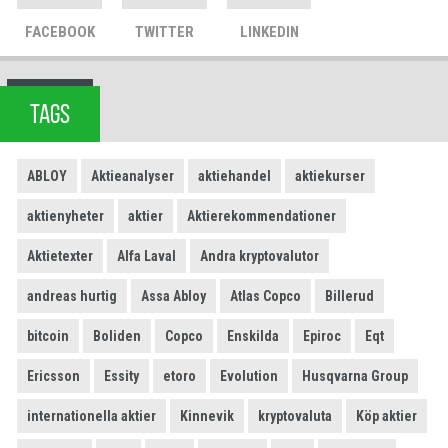
FACEBOOK
TWITTER
LINKEDIN
TAGS
ABLOY
Aktieanalyser
aktiehandel
aktiekurser
aktienyheter
aktier
Aktierekommendationer
Aktietexter
Alfa Laval
Andra kryptovalutor
andreas hurtig
Assa Abloy
Atlas Copco
Billerud
bitcoin
Boliden
Copco
Enskilda
Epiroc
Eqt
Ericsson
Essity
etoro
Evolution
Husqvarna Group
internationella aktier
Kinnevik
kryptovaluta
Köp aktier