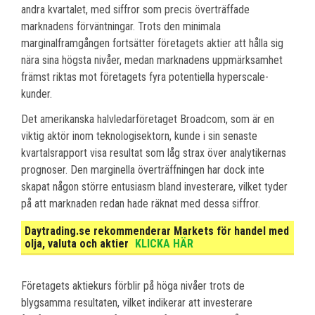
andra kvartalet, med siffror som precis överträffade
marknadens förväntningar. Trots den minimala
marginalframgången fortsätter företagets aktier att hålla sig
nära sina högsta nivåer, medan marknadens uppmärksamhet
främst riktas mot företagets fyra potentiella hyperscale-
kunder.
Det amerikanska halvledarföretaget Broadcom, som är en
viktig aktör inom teknologisektorn, kunde i sin senaste
kvartalsrapport visa resultat som låg strax över analytikernas
prognoser. Den marginella överträffningen har dock inte
skapat någon större entusiasm bland investerare, vilket tyder
på att marknaden redan hade räknat med dessa siffror.
Daytrading.se rekommenderar Markets för handel med
olja, valuta och aktier
KLICKA HÄR
Företagets aktiekurs förblir på höga nivåer trots de
blygsamma resultaten, vilket indikerar att investerare