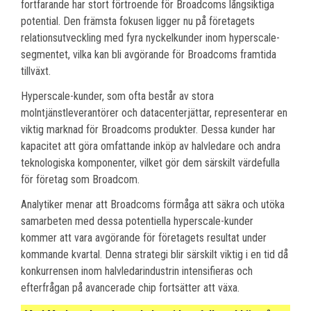
fortfarande har stort förtroende för Broadcoms långsiktiga
potential. Den främsta fokusen ligger nu på företagets
relationsutveckling med fyra nyckelkunder inom hyperscale-
segmentet, vilka kan bli avgörande för Broadcoms framtida
tillväxt.
Hyperscale-kunder, som ofta består av stora
molntjänstleverantörer och datacenterjättar, representerar en
viktig marknad för Broadcoms produkter. Dessa kunder har
kapacitet att göra omfattande inköp av halvledare och andra
teknologiska komponenter, vilket gör dem särskilt värdefulla
för företag som Broadcom.
Analytiker menar att Broadcoms förmåga att säkra och utöka
samarbeten med dessa potentiella hyperscale-kunder
kommer att vara avgörande för företagets resultat under
kommande kvartal. Denna strategi blir särskilt viktig i en tid då
konkurrensen inom halvledarindustrin intensifieras och
efterfrågan på avancerade chip fortsätter att växa.