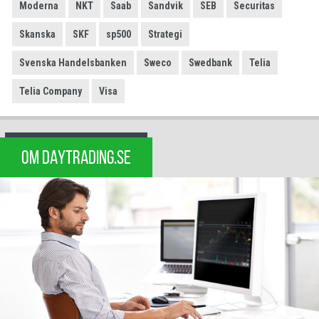
Moderna
NKT
Saab
Sandvik
SEB
Securitas
Skanska
SKF
sp500
Strategi
Svenska Handelsbanken
Sweco
Swedbank
Telia
Telia Company
Visa
OM DAYTRADING.SE