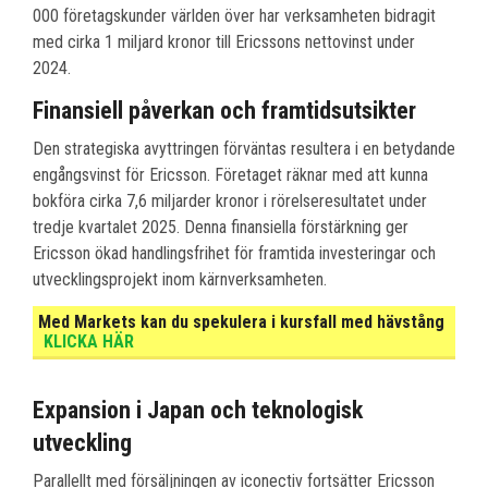
000 företagskunder världen över har verksamheten bidragit
med cirka 1 miljard kronor till Ericssons nettovinst under
2024.
Finansiell påverkan och framtidsutsikter
Den strategiska avyttringen förväntas resultera i en betydande
engångsvinst för Ericsson. Företaget räknar med att kunna
bokföra cirka 7,6 miljarder kronor i rörelseresultatet under
tredje kvartalet 2025. Denna finansiella förstärkning ger
Ericsson ökad handlingsfrihet för framtida investeringar och
utvecklingsprojekt inom kärnverksamheten.
Med Markets kan du spekulera i kursfall med hävstång
KLICKA HÄR
Expansion i Japan och teknologisk
utveckling
Parallellt med försäljningen av iconectiv fortsätter Ericsson