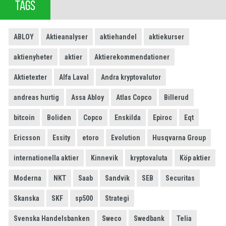
TAGS
ABLOY
Aktieanalyser
aktiehandel
aktiekurser
aktienyheter
aktier
Aktierekommendationer
Aktietexter
Alfa Laval
Andra kryptovalutor
andreas hurtig
Assa Abloy
Atlas Copco
Billerud
bitcoin
Boliden
Copco
Enskilda
Epiroc
Eqt
Ericsson
Essity
etoro
Evolution
Husqvarna Group
internationella aktier
Kinnevik
kryptovaluta
Köp aktier
Moderna
NKT
Saab
Sandvik
SEB
Securitas
Skanska
SKF
sp500
Strategi
Svenska Handelsbanken
Sweco
Swedbank
Telia