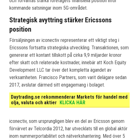
och förväntas stärka företagets finansiella position inför
kommande satsningar inom 5G-området.
Strategisk avyttring stärker Ericssons
position
Försäljningen av iconectiv representerar ett viktigt steg i
Ericssons fortsatta strategiska utveckling. Transaktionen, som
genererar ett kontant tillskott på cirka 9,9 miljarder kronor
efter skatt och relaterade kostnader, innebär att Koch Equity
Development LLC tar över det kompletta ägandet av
verksamheten. Francisco Partners, som varit delägare sedan
2017, avslutar därmed sitt engagemang i bolaget.
Daytrading.se rekommenderar Markets för handel med
olja, valuta och aktier
KLICKA HÄR
iconectiv, som ursprungligen blev en del av Ericsson genom
förvärvet av Telcordia 2012, har utvecklats till en global aktör
inom nummerportabilitet och nätverkshantering. Med över 5