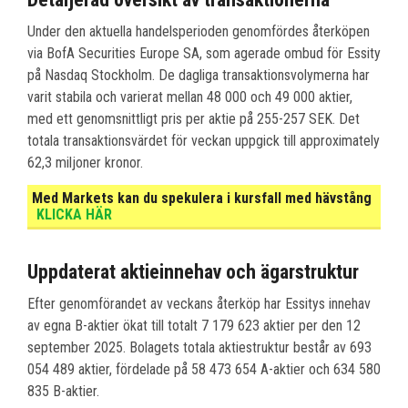
Under den aktuella handelsperioden genomfördes återköpen
via BofA Securities Europe SA, som agerade ombud för Essity
på Nasdaq Stockholm. De dagliga transaktionsvolymerna har
varit stabila och varierat mellan 48 000 och 49 000 aktier,
med ett genomsnittligt pris per aktie på 255-257 SEK. Det
totala transaktionsvärdet för veckan uppgick till approximately
62,3 miljoner kronor.
Med Markets kan du spekulera i kursfall med hävstång
KLICKA HÄR
Uppdaterat aktieinnehav och ägarstruktur
Efter genomförandet av veckans återköp har Essitys innehav
av egna B-aktier ökat till totalt 7 179 623 aktier per den 12
september 2025. Bolagets totala aktiestruktur består av 693
054 489 aktier, fördelade på 58 473 654 A-aktier och 634 580
835 B-aktier.