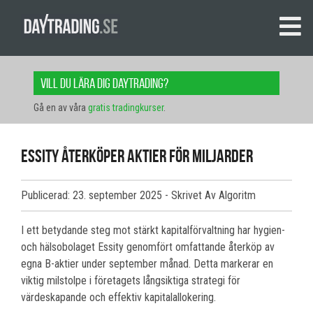
Vill du lära dig daytrading?
Gå en av våra
gratis tradingkurser
.
Essity återköper aktier för miljarder
Publicerad: 23. september 2025
- Skrivet Av Algoritm
I ett betydande steg mot stärkt kapitalförvaltning har hygien-
och hälsobolaget Essity genomfört omfattande återköp av
egna B-aktier under september månad. Detta markerar en
viktig milstolpe i företagets långsiktiga strategi för
värdeskapande och effektiv kapitalallokering.