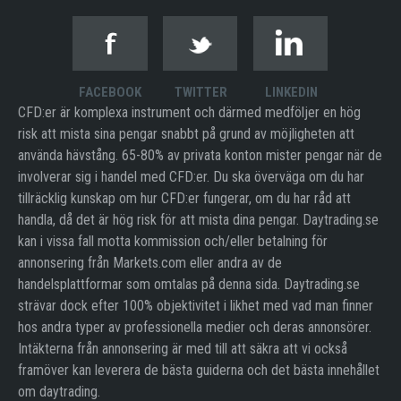
FACEBOOK
TWITTER
LINKEDIN
CFD:er är komplexa instrument och därmed medföljer en hög
risk att mista sina pengar snabbt på grund av möjligheten att
använda hävstång. 65-80% av privata konton mister pengar när de
involverar sig i handel med CFD:er. Du ska överväga om du har
tillräcklig kunskap om hur CFD:er fungerar, om du har råd att
handla, då det är hög risk för att mista dina pengar. Daytrading.se
kan i vissa fall motta kommission och/eller betalning för
annonsering från Markets.com eller andra av de
handelsplattformar som omtalas på denna sida. Daytrading.se
strävar dock efter 100% objektivitet i likhet med vad man finner
hos andra typer av professionella medier och deras annonsörer.
Intäkterna från annonsering är med till att säkra att vi också
framöver kan leverera de bästa guiderna och det bästa innehållet
om daytrading.