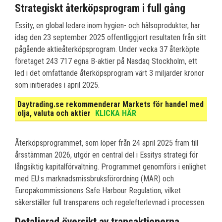
Strategiskt återköpsprogram i full gång
Essity, en global ledare inom hygien- och hälsoprodukter, har
idag den 23 september 2025 offentliggjort resultaten från sitt
pågående aktieåterköpsprogram. Under vecka 37 återköpte
företaget 243 717 egna B-aktier på Nasdaq Stockholm, ett
led i det omfattande återköpsprogram värt 3 miljarder kronor
som initierades i april 2025.
Daytrading.se rekommenderar Markets för handel med
olja, valuta och aktier
KLICKA HÄR
Återköpsprogrammet, som löper från 24 april 2025 fram till
årsstämman 2026, utgör en central del i Essitys strategi för
långsiktig kapitalförvaltning. Programmet genomförs i enlighet
med EU:s marknadsmissbruksförordning (MAR) och
Europakommissionens Safe Harbour Regulation, vilket
säkerställer full transparens och regelefterlevnad i processen.
Detaljerad översikt av transaktionerna