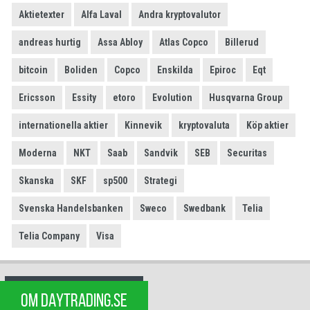
Aktietexter
Alfa Laval
Andra kryptovalutor
andreas hurtig
Assa Abloy
Atlas Copco
Billerud
bitcoin
Boliden
Copco
Enskilda
Epiroc
Eqt
Ericsson
Essity
etoro
Evolution
Husqvarna Group
internationella aktier
Kinnevik
kryptovaluta
Köp aktier
Moderna
NKT
Saab
Sandvik
SEB
Securitas
Skanska
SKF
sp500
Strategi
Svenska Handelsbanken
Sweco
Swedbank
Telia
Telia Company
Visa
OM DAYTRADING.SE