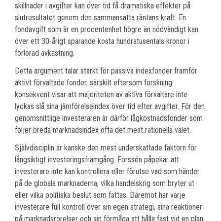
skillnader i avgifter kan över tid få dramatiska effekter på
slutresultatet genom den sammansatta räntans kraft. En
fondavgift som är en procentenhet högre än nödvändigt kan
över ett 30-årigt sparande kosta hundratusentals kronor i
förlorad avkastning.
Detta argument talar starkt för passiva indexfonder framför
aktivt förvaltade fonder, särskilt eftersom forskning
konsekvent visar att majoriteten av aktiva förvaltare inte
lyckas slå sina jämförelseindex över tid efter avgifter. För den
genomsnittlige investeraren är därför lågkostnadsfonder som
följer breda marknadsindex ofta det mest rationella valet.
Självdisciplin är kanske den mest underskattade faktorn för
långsiktigt investeringsframgång. Forssén påpekar att
investerare inte kan kontrollera eller förutse vad som händer
på de globala marknaderna, vilka handelskrig som bryter ut
eller vilka politiska beslut som fattas. Däremot har varje
investerare full kontroll över sin egen strategi, sina reaktioner
på marknadsrörelser och sin förmåga att hålla fast vid en plan