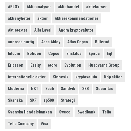
ABLOY
Aktieanalyser
aktiehandel
aktiekurser
aktienyheter
aktier
Aktierekommendationer
Aktietexter
Alfa Laval
Andra kryptovalutor
andreas hurtig
Assa Abloy
Atlas Copco
Billerud
bitcoin
Boliden
Copco
Enskilda
Epiroc
Eqt
Ericsson
Essity
etoro
Evolution
Husqvarna Group
internationella aktier
Kinnevik
kryptovaluta
Köp aktier
Moderna
NKT
Saab
Sandvik
SEB
Securitas
Skanska
SKF
sp500
Strategi
Svenska Handelsbanken
Sweco
Swedbank
Telia
Telia Company
Visa