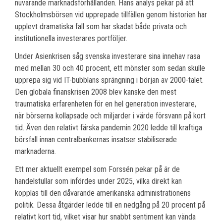
nuvarande marknadsförhållanden. Hans analys pekar på att
Stockholmsbörsen vid upprepade tillfällen genom historien har
upplevt dramatiska fall som har skadat både privata och
institutionella investerares portföljer.
Under Asienkrisen såg svenska investerare sina innehav rasa
med mellan 30 och 40 procent, ett mönster som sedan skulle
upprepa sig vid IT-bubblans sprängning i början av 2000-talet.
Den globala finanskrisen 2008 blev kanske den mest
traumatiska erfarenheten för en hel generation investerare,
när börserna kollapsade och miljarder i värde försvann på kort
tid. Även den relativt färska pandemin 2020 ledde till kraftiga
börsfall innan centralbankernas insatser stabiliserade
marknaderna.
Ett mer aktuellt exempel som Forssén pekar på är de
handelstullar som infördes under 2025, vilka direkt kan
kopplas till den dåvarande amerikanska administrationens
politik. Dessa åtgärder ledde till en nedgång på 20 procent på
relativt kort tid, vilket visar hur snabbt sentiment kan vända