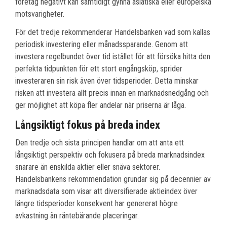
företag negativt kan samtidigt gynna asiatiska eller europeiska
motsvarigheter.
För det tredje rekommenderar Handelsbanken vad som kallas
periodisk investering eller månadssparande. Genom att
investera regelbundet över tid istället för att försöka hitta den
perfekta tidpunkten för ett stort engångsköp, sprider
investeraren sin risk även över tidsperioder. Detta minskar
risken att investera allt precis innan en marknadsnedgång och
ger möjlighet att köpa fler andelar när priserna är låga.
Långsiktigt fokus på breda index
Den tredje och sista principen handlar om att anta ett
långsiktigt perspektiv och fokusera på breda marknadsindex
snarare än enskilda aktier eller snäva sektorer.
Handelsbankens rekommendation grundar sig på decennier av
marknadsdata som visar att diversifierade aktieindex över
längre tidsperioder konsekvent har genererat högre
avkastning än räntebärande placeringar.