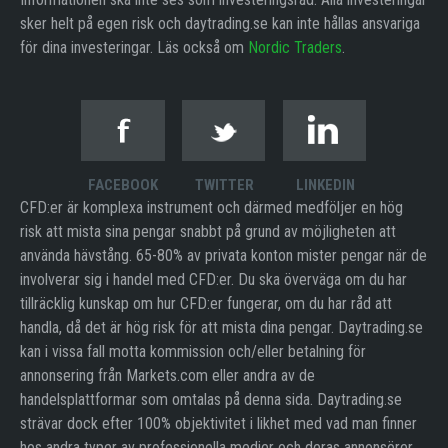
sker helt på egen risk och daytrading.se kan inte hållas ansvariga
för dina investeringar. Läs också om
Nordic Traders
.
FACEBOOK
TWITTER
LINKEDIN
CFD:er är komplexa instrument och därmed medföljer en hög
risk att mista sina pengar snabbt på grund av möjligheten att
använda hävstång. 65-80% av privata konton mister pengar när de
involverar sig i handel med CFD:er. Du ska överväga om du har
tillräcklig kunskap om hur CFD:er fungerar, om du har råd att
handla, då det är hög risk för att mista dina pengar. Daytrading.se
kan i vissa fall motta kommission och/eller betalning för
annonsering från Markets.com eller andra av de
handelsplattformar som omtalas på denna sida. Daytrading.se
strävar dock efter 100% objektivitet i likhet med vad man finner
hos andra typer av professionella medier och deras annonsörer.