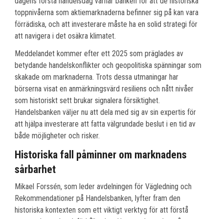
dagens första handelsdag varnar banken för att de historiska
toppnivåerna som aktiemarknaderna befinner sig på kan vara
förrädiska, och att investerare måste ha en solid strategi för
att navigera i det osäkra klimatet.
Meddelandet kommer efter ett 2025 som präglades av
betydande handelskonflikter och geopolitiska spänningar som
skakade om marknaderna. Trots dessa utmaningar har
börserna visat en anmärkningsvärd resiliens och nått nivåer
som historiskt sett brukar signalera försiktighet.
Handelsbanken väljer nu att dela med sig av sin expertis för
att hjälpa investerare att fatta välgrundade beslut i en tid av
både möjligheter och risker.
Historiska fall påminner om marknadens
sårbarhet
Mikael Forssén, som leder avdelningen för Vägledning och
Rekommendationer på Handelsbanken, lyfter fram den
historiska kontexten som ett viktigt verktyg för att förstå