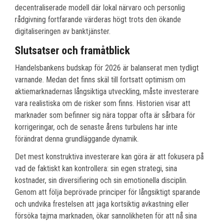
decentraliserade modell där lokal närvaro och personlig
rådgivning fortfarande värderas högt trots den ökande
digitaliseringen av banktjänster.
Slutsatser och framåtblick
Handelsbankens budskap för 2026 är balanserat men tydligt
varnande. Medan det finns skäl till fortsatt optimism om
aktiemarknadernas långsiktiga utveckling, måste investerare
vara realistiska om de risker som finns. Historien visar att
marknader som befinner sig nära toppar ofta är sårbara för
korrigeringar, och de senaste årens turbulens har inte
förändrat denna grundläggande dynamik.
Det mest konstruktiva investerare kan göra är att fokusera på
vad de faktiskt kan kontrollera: sin egen strategi, sina
kostnader, sin diversifiering och sin emotionella disciplin.
Genom att följa beprövade principer för långsiktigt sparande
och undvika frestelsen att jaga kortsiktig avkastning eller
försöka tajma marknaden, ökar sannolikheten för att nå sina