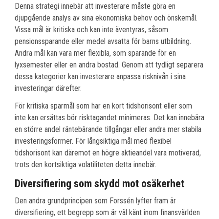
Denna strategi innebär att investerare måste göra en
djupgående analys av sina ekonomiska behov och önskemål.
Vissa mål är kritiska och kan inte äventyras, såsom
pensionssparande eller medel avsatta för barns utbildning.
Andra mål kan vara mer flexibla, som sparande för en
lyxsemester eller en andra bostad. Genom att tydligt separera
dessa kategorier kan investerare anpassa risknivån i sina
investeringar därefter.
För kritiska sparmål som har en kort tidshorisont eller som
inte kan ersättas bör risktagandet minimeras. Det kan innebära
en större andel räntebärande tillgångar eller andra mer stabila
investeringsformer. För långsiktiga mål med flexibel
tidshorisont kan däremot en högre aktieandel vara motiverad,
trots den kortsiktiga volatiliteten detta innebär.
Diversifiering som skydd mot osäkerhet
Den andra grundprincipen som Forssén lyfter fram är
diversifiering, ett begrepp som är väl känt inom finansvärlden