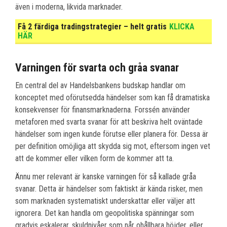
även i moderna, likvida marknader.
Få 2 färdiga tradingstrategier – helt gratis
KLICKA
HÄR
Varningen för svarta och gråa svanar
En central del av Handelsbankens budskap handlar om
konceptet med oförutsedda händelser som kan få dramatiska
konsekvenser för finansmarknaderna. Forssén använder
metaforen med svarta svanar för att beskriva helt oväntade
händelser som ingen kunde förutse eller planera för. Dessa är
per definition omöjliga att skydda sig mot, eftersom ingen vet
att de kommer eller vilken form de kommer att ta.
Ännu mer relevant är kanske varningen för så kallade gråa
svanar. Detta är händelser som faktiskt är kända risker, men
som marknaden systematiskt underskattar eller väljer att
ignorera. Det kan handla om geopolitiska spänningar som
gradvis eskalerar, skuldnivåer som når ohållbara höjder, eller