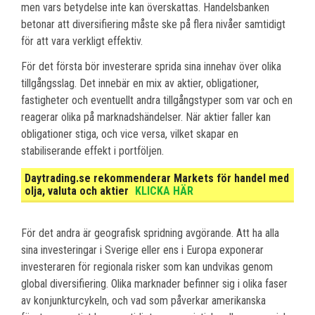
men vars betydelse inte kan överskattas. Handelsbanken
betonar att diversifiering måste ske på flera nivåer samtidigt
för att vara verkligt effektiv.
För det första bör investerare sprida sina innehav över olika
tillgångsslag. Det innebär en mix av aktier, obligationer,
fastigheter och eventuellt andra tillgångstyper som var och en
reagerar olika på marknadshändelser. När aktier faller kan
obligationer stiga, och vice versa, vilket skapar en
stabiliserande effekt i portföljen.
Daytrading.se rekommenderar Markets för handel med
olja, valuta och aktier
KLICKA HÄR
För det andra är geografisk spridning avgörande. Att ha alla
sina investeringar i Sverige eller ens i Europa exponerar
investeraren för regionala risker som kan undvikas genom
global diversifiering. Olika marknader befinner sig i olika faser
av konjunkturcykeln, och vad som påverkar amerikanska