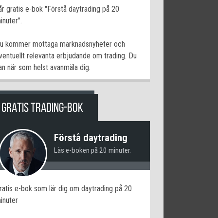
år gratis e-bok "Förstå daytrading på 20
inuter".
u kommer mottaga marknadsnyheter och
ventuellt relevanta erbjudande om trading. Du
an när som helst avanmäla dig.
GRATIS TRADING-BOK
Förstå daytrading
Läs e-boken på 20 minuter.
ratis e-bok som lär dig om daytrading på 20
inuter