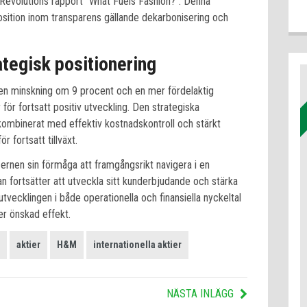
Revolutions rapport “What Fuels Fashion?”. Denna
osition inom transparens gällande dekarbonisering och
ategisk positionering
 en minskning om 9 procent och en mer fördelaktig
för fortsatt positiv utveckling. Den strategiska
kombinerat med effektiv kostnadskontroll och stärkt
r fortsatt tillväxt.
nen sin förmåga att framgångsrikt navigera i en
fortsätter att utveckla sitt kunderbjudande och stärka
utvecklingen i både operationella och finansiella nyckeltal
ger önskad effekt.
aktier
H&M
internationella aktier
NÄSTA INLÄGG