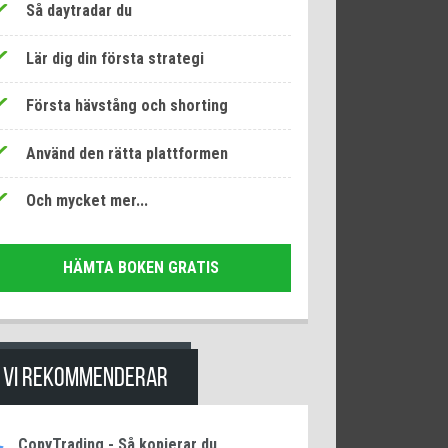
Så daytradar du
Lär dig din första strategi
Första hävstång och shorting
Använd den rätta plattformen
Och mycket mer...
HÄMTA BOKEN GRATIS
VI REKOMMENDERAR
CopyTrading - Så kopierar du