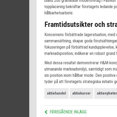
bland 200 granskade modeföretag i Fashion 
topplacering bekräftar företagets ledande p
hållbarhetsarbete.
Framtidsutsikter och str
Koncernens förbättrade lagersituation, med
sammansättning, skapar goda förutsättningar 
fokuseringen på förbättrad kundupplevelse, 
marknadsposition, indikerar en robust grund fö
Med dessa resultat demonstrerar H&M-koncer
utmanande marknadsmiljö, samtidigt som man 
sin position inom hållbar mode. Den positiva 
tyder på att företagets strategiska initiativ 
aktiehandel
aktiekurser
aktienyheter
FÖREGÅENDE INLÄGG