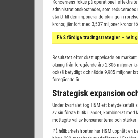
Koncernens fokus på operationell effektivite
administrationskostnader, som reducerades m
starkt till den imponerande ökningen i rörels
kronor, jämfört med 3,507 miljoner kronor f
Få 2 färdiga tradingstrategier – helt g
Resultatet efter skatt uppvisade en markant 
ökning från föregående års 2,306 miljoner k
också betydligt och nådde 9,985 miljoner k
föregående år.
Strategisk expansion oc
Under kvartalet tog H&M ett betydelsefullt
av sin första butik i landet, kombinerat med 
mottagits väl av konsumenterna och stärker 
På hållbarhetsfronten har H&M uppnått en 