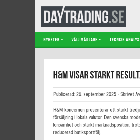
NYHETER
VÄLJ MÄKLARE
TEKNISK ANALYS
H&M visar starkt result
Publicerad: 26. september 2025
- Skrivet A
H&M-koncernen presenterar ett starkt tredje
försäljning i lokala valutor. Den svenska mod
lönsamhet och stärkt marknadsposition, tro
reducerad butiksportfölj.