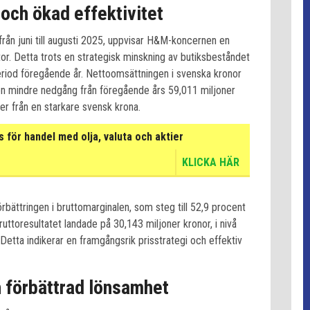
 och ökad effektivitet
från juni till augusti 2025, uppvisar H&M-koncernen en
tor. Detta trots en strategisk minskning av butiksbeståndet
iod föregående år. Nettoomsättningen i svenska kronor
är en mindre nedgång från föregående års 59,011 miljoner
kter från en starkare svensk krona.
för handel med olja, valuta och aktier
KLICKA HÄR
rbättringen i bruttomarginalen, som steg till 52,9 procent
ttoresultatet landade på 30,143 miljoner kronor, i nivå
etta indikerar en framgångsrik prisstrategi och effektiv
h förbättrad lönsamhet