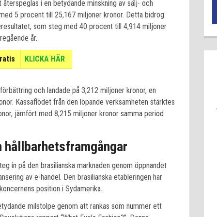
t återspeglas i en betydande minskning av sälj- och
ed 5 procent till 25,167 miljoner kronor. Detta bidrog
eresultatet, som steg med 40 procent till 4,914 miljoner
öregående år.
ratis
KLICKA HÄR
förbättring och landade på 3,212 miljoner kronor, en
ronor. Kassaflödet från den löpande verksamheten stärktes
ronor, jämfört med 8,215 miljoner kronor samma period
h hållbarhetsframgångar
 steg in på den brasilianska marknaden genom öppnandet
lansering av e-handel. Den brasilianska etableringen har
koncernens position i Sydamerika.
betydande milstolpe genom att rankas som nummer ett