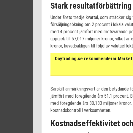
Stark resultatförbättring
Under årets tredje kvartal, som sträcker sig 
försäljningsökning om 2 procent i lokala valu
med 4 procent jämfört med motsvarande per
uppgick till 57,017 miljoner kronor, vilket 
kronor, huvudsakligen till följd av valutaeffe
Daytrading.se rekommenderar Markets 
Särskilt anmärkningsvärt är den betydande fö
jämfört med föregående års 51,1 procent. Bru
med föregående års 30,133 miljoner kronor. D
kostnadskontroll i verksamheten.
Kostnadseffektivitet oc