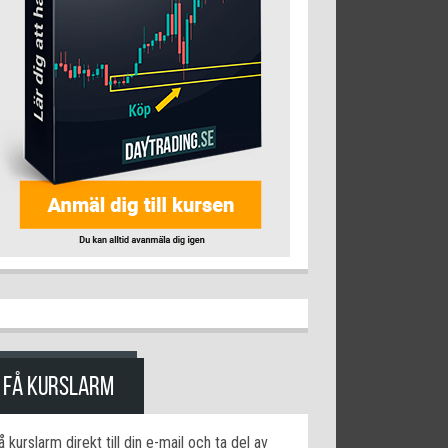
FÅ KURSLARM
å kurslarm direkt till din e-mail och ta del av