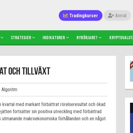
Tradingkurser
Anmäl
STRATEGIER
INDIKATORER
NYBÖRJARE?
KRYPTOVALUT
at och tillväxt
v Algoritm
 kvartal med markant förbättrat rörelseresultat och ökad
ejätten fortsätter sin positiva utveckling med förbättrad
ts utmanande makroekonomiska förhållanden och en något