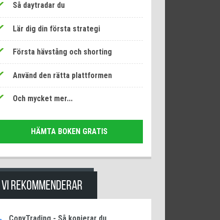
Så daytradar du
Lär dig din första strategi
Första hävstång och shorting
Använd den rätta plattformen
Och mycket mer...
HÄMTA BOKEN GRATIS
VI REKOMMENDERAR
CopyTrading - Så kopierar du