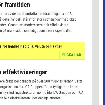
ör framtiden
ar en av de mest omfattande förändringarna i ICAs
å detaljhandeln står inför stora utmaningar med ökad
den. Genom att modernisera och effektivisera
tion på marknaden samtidigt som man skapar bättre
för handel med olja, valuta och aktier
KLICKA HÄR
 effektiviseringar
ra årliga besparingar på över 200 miljoner kronor. Detta
ganisation där ICA Gruppen får en tydligare roll som
s nya ledningsstrukturer inom både ICA Gruppen och ICA
h öka effektiviteten i det dagliga arbetet.