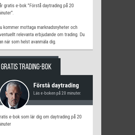
år gratis e-bok "Förstå daytrading på 20
inuter".
u kommer mottaga marknadsnyheter och
ventuellt relevanta erbjudande om trading. Du
an när som helst avanmäla dig.
GRATIS TRADING-BOK
Förstå daytrading
Läs e-boken på 20 minuter.
ratis e-bok som lär dig om daytrading på 20
inuter