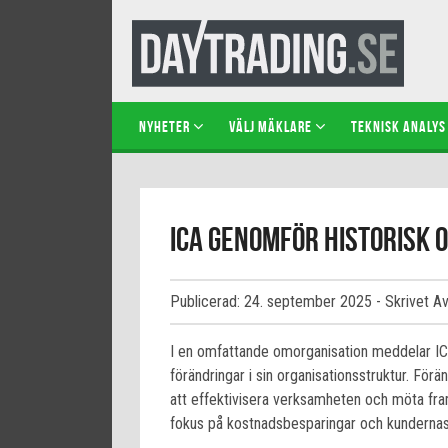
NYHETER
VÄLJ MÄKLARE
TEKNISK ANALYS
ICA genomför historisk 
Publicerad: 24. september 2025
- Skrivet A
I en omfattande omorganisation meddelar I
förändringar i sin organisationsstruktur. Förän
att effektivisera verksamheten och möta fra
fokus på kostnadsbesparingar och kundernas