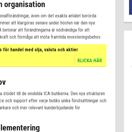
h organisation
alförändringar, även om det exakta antalet berörda
ommer att klargöras senare under hösten när den nya
CA betonar att förändringarna är nödvändiga för att
skraft och förmåga att möta framtida investeringsbehov.
för handel med olja, valuta och aktier
KLICKA HÄR
ov
a stödet till de enskilda ICA-butikerna. Den nya strukturen
ce och support efter varje butiks unika förutsättningar och
t starkare och mer relevant kunderbjudande för
plementering