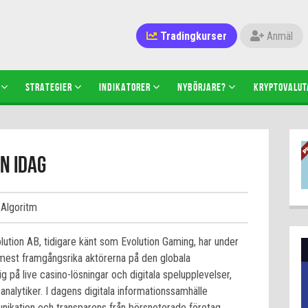
Tradingkurser
Anmäl
STRATEGIER
INDIKATORER
NYBÖRJARE?
KRYPTOVALUT
n idag
 Algoritm
tion AB, tidigare känt som Evolution Gaming, har under
mest framgångsrika aktörerna på den globala
 på live casino-lösningar och digitala spelupplevelser,
nalytiker. I dagens digitala informationssamhälle
unikation och transparens från börsnoterade företag,