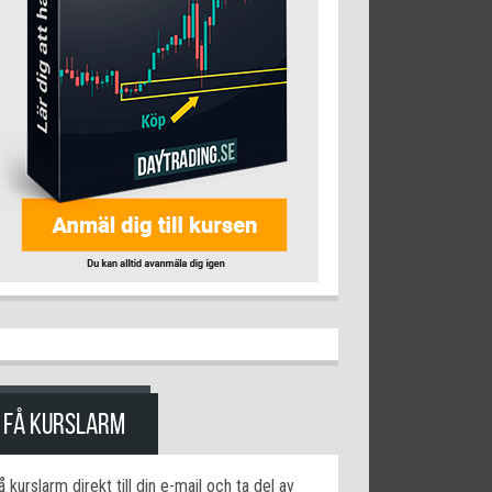
FÅ KURSLARM
å kurslarm direkt till din e-mail och ta del av