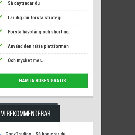
Så daytradar du
Lär dig din första strategi
Första hävstång och shorting
Använd den rätta plattformen
Och mycket mer...
HÄMTA BOKEN GRATIS
VI REKOMMENDERAR
CopyTrading - Så kopierar du