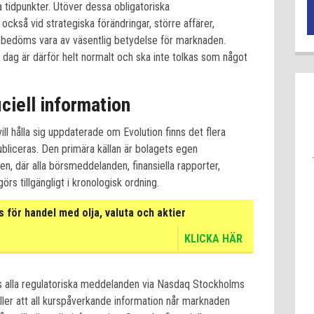
tidpunkter. Utöver dessa obligatoriska
också vid strategiska förändringar, större affärer,
 bedöms vara av väsentlig betydelse för marknaden.
dag är därför helt normalt och ska inte tolkas som något
iciell information
ll hålla sig uppdaterade om Evolution finns det flera
publiceras. Den primära källan är bolagets egen
en, där alla börsmeddelanden, finansiella rapporter,
rs tillgängligt i kronologisk ordning.
för handel med olja, valuta och aktier
KLICKA HÄR
s alla regulatoriska meddelanden via Nasdaq Stockholms
äller att all kurspåverkande information når marknaden