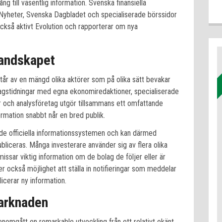
gång till väsentlig information. Svenska finansiella
yheter, Svenska Dagbladet och specialiserade börssidor
så aktivt Evolution och rapporterar om nya
andskapet
tår av en mängd olika aktörer som på olika sätt bevakar
agstidningar med egna ekonomiredaktioner, specialiserade
dor och analysföretag utgör tillsammans ett omfattande
ormation snabbt når en bred publik.
l de officiella informationssystemen och kan därmed
bliceras. Många investerare använder sig av flera olika
e missar viktig information om de bolag de följer eller är
er också möjlighet att ställa in notifieringar som meddelar
licerar ny information.
marknaden
nomgått en remarkable utveckling från ett relativt okänt