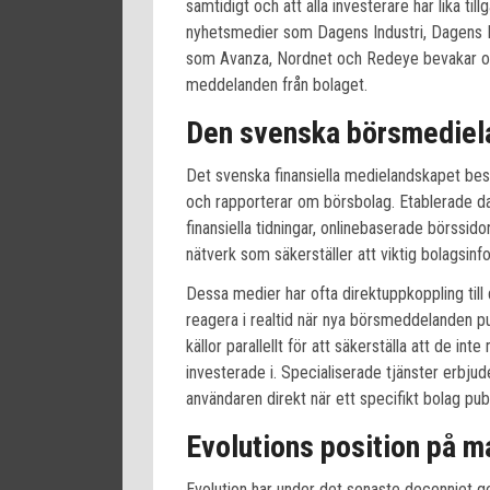
samtidigt och att alla investerare har lika till
nyhetsmedier som Dagens Industri, Dagens N
som Avanza, Nordnet och Redeye bevakar ock
meddelanden från bolaget.
Den svenska börsmediel
Det svenska finansiella medielandskapet bes
och rapporterar om börsbolag. Etablerade d
finansiella tidningar, onlinebaserade börssi
nätverk som säkerställer att viktig bolagsinf
Dessa medier har ofta direktuppkoppling til
reagera i realtid när nya börsmeddelanden pu
källor parallellt för att säkerställa att de int
investerade i. Specialiserade tjänster erbjud
användaren direkt när ett specifikt bolag pub
Evolutions position på 
Evolution har under det senaste decenniet ge