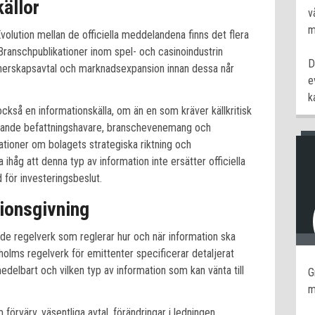
källor
v
m
Evolution mellan de officiella meddelandena finns det flera
 Branschpublikationer inom spel- och casinoindustrin
D
tnerskapsavtal och marknadsexpansion innan dessa når
e
k
kså en informationskälla, om än en som kräver källkritisk
ledande befattningshavare, branschevenemang och
kationer om bolagets strategiska riktning och
håg att denna typ av information inte ersätter officiella
 för investeringsbeslut.
ionsgivning
e regelverk som reglerar hur och när information ska
lms regelverk för emittenter specificerar detaljerat
delbart och vilken typ av information som kan vänta till
G
m
förvärv, väsentliga avtal, förändringar i ledningen,