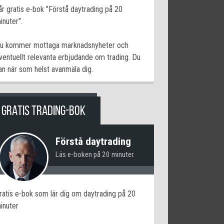
år gratis e-bok "Förstå daytrading på 20
inuter".
u kommer mottaga marknadsnyheter och
ventuellt relevanta erbjudande om trading. Du
an när som helst avanmäla dig.
GRATIS TRADING-BOK
Förstå daytrading
Läs e-boken på 20 minuter.
ratis e-bok som lär dig om daytrading på 20
inuter