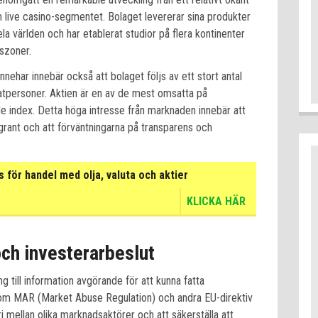
m live casino-segmentet. Bolaget levererar sina produkter
ela världen och har etablerat studior på flera kontinenter
dszoner.
nehar innebär också att bolaget följs av ett stort antal
rivatpersoner. Aktien är en av de mest omsatta på
e index. Detta höga intresse från marknaden innebär att
grant och att förväntningarna på transparens och
för handel med olja, valuta och aktier
KLICKA HÄR
ch investerarbeslut
g till information avgörande för att kunna fatta
som MAR (Market Abuse Regulation) och andra EU-direktiv
i mellan olika marknadsaktörer och att säkerställa att