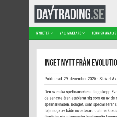
NYHETER
VÄLJ MÄKLARE
TEKNISK ANALYS
Inget nytt från Evolutio
Publicerad: 29. december 2025
- Skrivet Av
Den svenska spelbranschens flaggskepp Evolu
de senaste åren etablerat sig som en av de 
spelmarknaden. Bolaget, som specialiserar sig
följs noga av både investerare och marknadsa
förväntar sig intressenter kontinuerlig komm