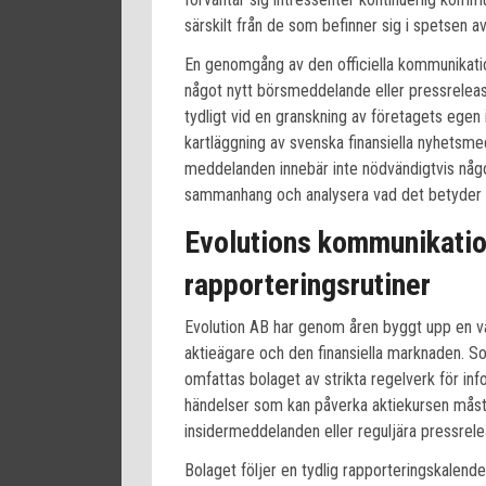
särskilt från de som befinner sig i spetsen a
En genomgång av den officiella kommunikation
något nytt börsmeddelande eller pressreleas
tydligt vid en granskning av företagets ege
kartläggning av svenska finansiella nyhetsme
meddelanden innebär inte nödvändigtvis något 
sammanhang och analysera vad det betyder fö
Evolutions kommunikatio
rapporteringsrutiner
Evolution AB har genom åren byggt upp en v
aktieägare och den finansiella marknaden. 
omfattas bolaget av strikta regelverk för info
händelser som kan påverka aktiekursen må
insidermeddelanden eller reguljära pressrele
Bolaget följer en tydlig rapporteringskalen