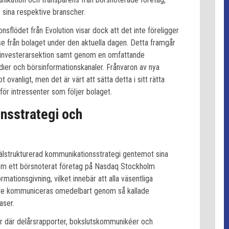
v sina respektive branscher.
sflödet från Evolution visar dock att det inte föreligger
e från bolaget under den aktuella dagen. Detta framgår
n investerarsektion samt genom en omfattande
dier och börsinformationskanaler. Frånvaron av nya
ovanligt, men det är värt att sätta detta i sitt rätta
r intressenter som följer bolaget.
nsstrategi och
älstrukturerad kommunikationsstrategi gentemot sina
Som ett börsnoterat företag på Nasdaq Stockholm
rmationsgivning, vilket innebär att alla väsentliga
ste kommuniceras omedelbart genom så kallade
aser.
der där delårsrapporter, bokslutskommunikéer och