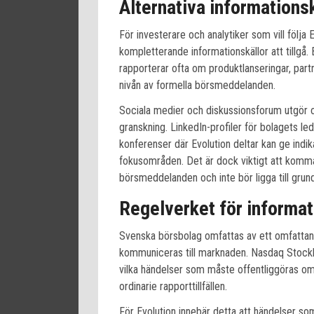
Alternativa informations
För investerare och analytiker som vill följa 
kompletterande informationskällor att tillgå.
rapporterar ofta om produktlanseringar, par
nivån av formella börsmeddelanden.
Sociala medier och diskussionsforum utgör oc
granskning. LinkedIn-profiler för bolagets 
konferenser där Evolution deltar kan ge indi
fokusområden. Det är dock viktigt att komma i
börsmeddelanden och inte bör ligga till grund
Regelverket för informat
Svenska börsbolag omfattas av ett omfattand
kommuniceras till marknaden. Nasdaq Stockho
vilka händelser som måste offentliggöras ome
ordinarie rapporttillfällen.
För Evolution innebär detta att händelser som 