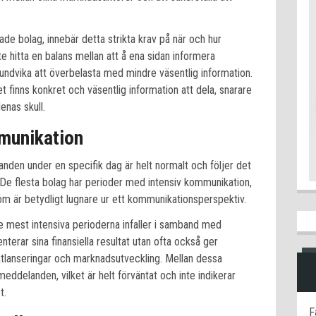
ade bolag, innebär detta strikta krav på när och hur
 hitta en balans mellan att å ena sidan informera
 undvika att överbelasta med mindre väsentlig information.
 finns konkret och väsentlig information att dela, snarare
nas skull.
mmunikation
anden under en specifik dag är helt normalt och följer det
 De flesta bolag har perioder med intensiv kommunikation,
 som är betydligt lugnare ur ett kommunikationsperspektiv.
de mest intensiva perioderna infaller i samband med
nterar sina finansiella resultat utan ofta också ger
uktlanseringar och marknadsutveckling. Mellan dessa
 meddelanden, vilket är helt förväntat och inte indikerar
t.
F