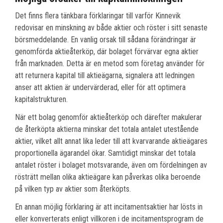
Det finns flera tänkbara förklaringar till varför Kinnevik
redovisar en minskning av både aktier och röster i sitt senaste
börsmeddelande. En vanlig orsak till sådana förändringar är
genomförda aktieåterköp, där bolaget förvärvar egna aktier
från marknaden. Detta är en metod som företag använder för
att returnera kapital till aktieägarna, signalera att ledningen
anser att aktien är undervärderad, eller för att optimera
kapitalstrukturen.
När ett bolag genomför aktieåterköp och därefter makulerar
de återköpta aktierna minskar det totala antalet utestående
aktier, vilket allt annat lika leder till att kvarvarande aktieägares
proportionella ägarandel ökar. Samtidigt minskar det totala
antalet röster i bolaget motsvarande, även om fördelningen av
rösträtt mellan olika aktieägare kan påverkas olika beroende
på vilken typ av aktier som återköpts.
En annan möjlig förklaring är att incitamentsaktier har lösts in
eller konverterats enligt villkoren i de incitamentsprogram de