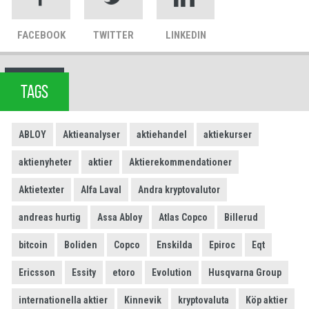
FACEBOOK
TWITTER
LINKEDIN
TAGS
ABLOY
Aktieanalyser
aktiehandel
aktiekurser
aktienyheter
aktier
Aktierekommendationer
Aktietexter
Alfa Laval
Andra kryptovalutor
andreas hurtig
Assa Abloy
Atlas Copco
Billerud
bitcoin
Boliden
Copco
Enskilda
Epiroc
Eqt
Ericsson
Essity
etoro
Evolution
Husqvarna Group
internationella aktier
Kinnevik
kryptovaluta
Köp aktier