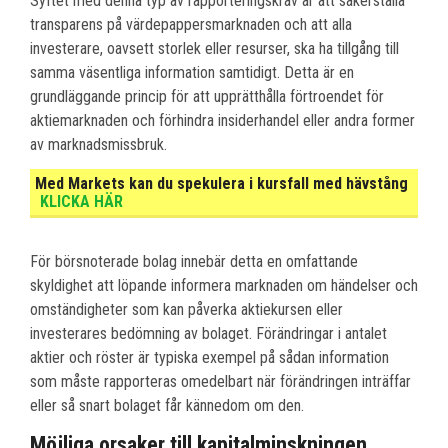
Syftet med denna typ av rapporteringskrav är att säkerställa
transparens på värdepappersmarknaden och att alla
investerare, oavsett storlek eller resurser, ska ha tillgång till
samma väsentliga information samtidigt. Detta är en
grundläggande princip för att upprätthålla förtroendet för
aktiemarknaden och förhindra insiderhandel eller andra former
av marknadsmissbruk.
Med Markets kan du spekulera i kursfall med hävstång
KLICKA HÄR
För börsnoterade bolag innebär detta en omfattande
skyldighet att löpande informera marknaden om händelser och
omständigheter som kan påverka aktiekursen eller
investerares bedömning av bolaget. Förändringar i antalet
aktier och röster är typiska exempel på sådan information
som måste rapporteras omedelbart när förändringen inträffar
eller så snart bolaget får kännedom om den.
Möjliga orsaker till kapitalminskningen