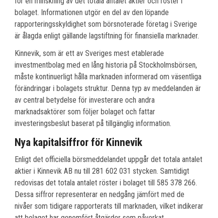
för en minskning av det totala antalet aktier och röster i
bolaget. Informationen utgör en del av den löpande
rapporteringsskyldighet som börsnoterade företag i Sverige
är ålagda enligt gällande lagstiftning för finansiella marknader.
Kinnevik, som är ett av Sveriges mest etablerade
investmentbolag med en lång historia på Stockholmsbörsen,
måste kontinuerligt hålla marknaden informerad om väsentliga
förändringar i bolagets struktur. Denna typ av meddelanden är
av central betydelse för investerare och andra
marknadsaktörer som följer bolaget och fattar
investeringsbeslut baserat på tillgänglig information.
Nya kapitalsiffror för Kinnevik
Enligt det officiella börsmeddelandet uppgår det totala antalet
aktier i Kinnevik AB nu till 281 602 031 stycken. Samtidigt
redovisas det totala antalet röster i bolaget till 585 378 266.
Dessa siffror representerar en nedgång jämfört med de
nivåer som tidigare rapporterats till marknaden, vilket indikerar
att bolaget har genomfört åtgärder som påverkat