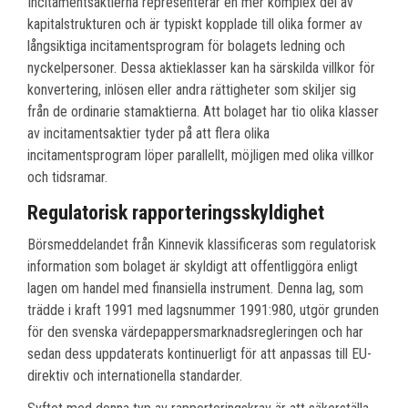
Incitamentsaktierna representerar en mer komplex del av
kapitalstrukturen och är typiskt kopplade till olika former av
långsiktiga incitamentsprogram för bolagets ledning och
nyckelpersoner. Dessa aktieklasser kan ha särskilda villkor för
konvertering, inlösen eller andra rättigheter som skiljer sig
från de ordinarie stamaktierna. Att bolaget har tio olika klasser
av incitamentsaktier tyder på att flera olika
incitamentsprogram löper parallellt, möjligen med olika villkor
och tidsramar.
Regulatorisk rapporteringsskyldighet
Börsmeddelandet från Kinnevik klassificeras som regulatorisk
information som bolaget är skyldigt att offentliggöra enligt
lagen om handel med finansiella instrument. Denna lag, som
trädde i kraft 1991 med lagsnummer 1991:980, utgör grunden
för den svenska värdepappersmarknadsregleringen och har
sedan dess uppdaterats kontinuerligt för att anpassas till EU-
direktiv och internationella standarder.