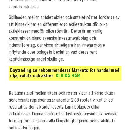
kapitalstrukturen.
Skillnaden mellan antalet aktier och antalet röster förklaras av
att Kinnevik har en differentierad aktiestruktur där olika
aktieklasser medför olika rösträtt. Detta är en vanlig
konstruktion bland svenska investmentbolag och
industriföretag, där vissa aktieägare kan inneha större
inflytande över bolagets beslut än vad deras rent
kapitalmässiga andel skulle ge.
Daytrading.se rekommenderar Markets för handel med
olja, valuta och aktier
KLICKA HÄR
Relationstalet mellan aktier och röster visar att varje aktie i
genomsnitt representerar ungefär 2,08 röster, vilket är ett
resultat av den viktade röststyrkan i bolagets olika
aktieklasser. Denna struktur har historiskt använts av svenska
företag för att säkerställa långsiktigt ägande och stabilitet i
bolagsstyrningen.