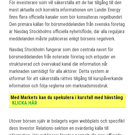
För investerare som vill säkerställa att de har tillgång till den
mest aktuella och korrekta informationen om Lundin Energy
finns flera officiella kanaler som bör konsulteras regelbundet.
Den primära källan för börsmeddelanden från svenska företag
är Nasdaq Stockholms officiella nyhetsflöde, där alla reguljära
meddelanden måste publiceras enligt börsens regelverk.
Nasdaq Stockholm fungerar som den centrala navet för
börsmeddelanden från noterade företag och erbjuder en
strukturerad och övervakad kanal där information når
marknaden samtidigt för alla aktörer. Detta system är
utformat för att säkerställa rättvis tillgång till kurspåverkande
information och följa reglerna om marknadsmissbruk.
Med Markets kan du spekulera i kursfall med hävstång
KLICKA HÄR
Utöver börsen själv är bolagets egen webbplats och specifikt
dess Investor Relations-sektion en ovärderlig källa till