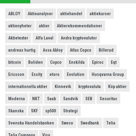
ABLOY
Aktieanalyser
aktiehandel
aktiekurser
aktienyheter
aktier
Aktierekommendationer
Aktietexter
Alfa Laval
Andra kryptovalutor
andreas hurtig
Assa Abloy
Atlas Copco
Billerud
bitcoin
Boliden
Copco
Enskilda
Epiroc
Eqt
Ericsson
Essity
etoro
Evolution
Husqvarna Group
internationella aktier
Kinnevik
kryptovaluta
Köp aktier
Moderna
NKT
Saab
Sandvik
SEB
Securitas
Skanska
SKF
sp500
Strategi
Svenska Handelsbanken
Sweco
Swedbank
Telia
Telia Company
Visa