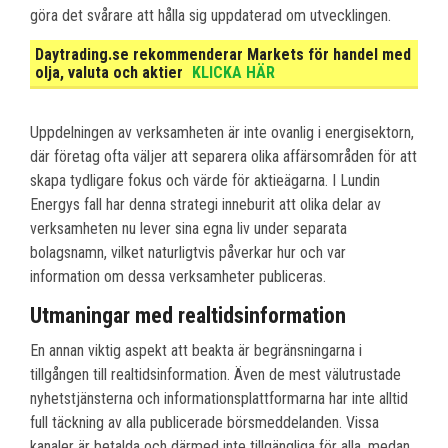
göra det svårare att hålla sig uppdaterad om utvecklingen.
Daytrading.se rekommenderar Markets för handel med
olja, valuta och aktier
KLICKA HÄR
Uppdelningen av verksamheten är inte ovanlig i energisektorn,
där företag ofta väljer att separera olika affärsområden för att
skapa tydligare fokus och värde för aktieägarna. I Lundin
Energys fall har denna strategi inneburit att olika delar av
verksamheten nu lever sina egna liv under separata
bolagsnamn, vilket naturligtvis påverkar hur och var
information om dessa verksamheter publiceras.
Utmaningar med realtidsinformation
En annan viktig aspekt att beakta är begränsningarna i
tillgången till realtidsinformation. Även de mest välutrustade
nyhetstjänsterna och informationsplattformarna har inte alltid
full täckning av alla publicerade börsmeddelanden. Vissa
kanaler är betalda och därmed inte tillgängliga för alla, medan