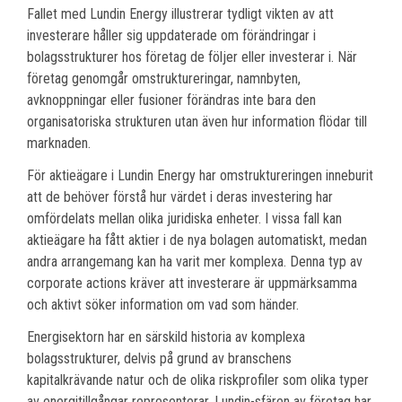
Fallet med Lundin Energy illustrerar tydligt vikten av att
investerare håller sig uppdaterade om förändringar i
bolagsstrukturer hos företag de följer eller investerar i. När
företag genomgår omstruktureringar, namnbyten,
avknoppningar eller fusioner förändras inte bara den
organisatoriska strukturen utan även hur information flödar till
marknaden.
För aktieägare i Lundin Energy har omstruktureringen inneburit
att de behöver förstå hur värdet i deras investering har
omfördelats mellan olika juridiska enheter. I vissa fall kan
aktieägare ha fått aktier i de nya bolagen automatiskt, medan
andra arrangemang kan ha varit mer komplexa. Denna typ av
corporate actions kräver att investerare är uppmärksamma
och aktivt söker information om vad som händer.
Energisektorn har en särskild historia av komplexa
bolagsstrukturer, delvis på grund av branschens
kapitalkrävande natur och de olika riskprofiler som olika typer
av energitillgångar representerar. Lundin-sfären av företag har