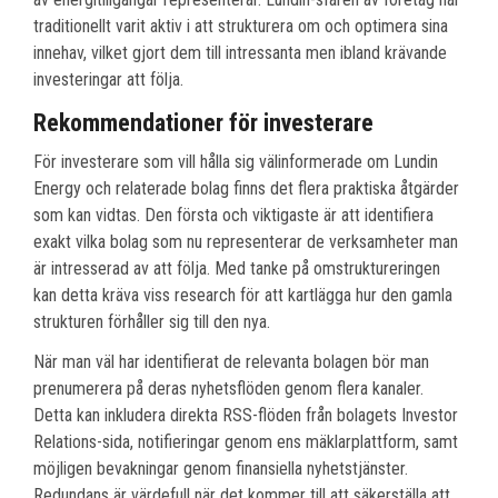
traditionellt varit aktiv i att strukturera om och optimera sina
innehav, vilket gjort dem till intressanta men ibland krävande
investeringar att följa.
Rekommendationer för investerare
För investerare som vill hålla sig välinformerade om Lundin
Energy och relaterade bolag finns det flera praktiska åtgärder
som kan vidtas. Den första och viktigaste är att identifiera
exakt vilka bolag som nu representerar de verksamheter man
är intresserad av att följa. Med tanke på omstruktureringen
kan detta kräva viss research för att kartlägga hur den gamla
strukturen förhåller sig till den nya.
När man väl har identifierat de relevanta bolagen bör man
prenumerera på deras nyhetsflöden genom flera kanaler.
Detta kan inkludera direkta RSS-flöden från bolagets Investor
Relations-sida, notifieringar genom ens mäklarplattform, samt
möjligen bevakningar genom finansiella nyhetstjänster.
Redundans är värdefull när det kommer till att säkerställa att