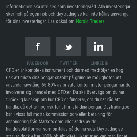
Informationen ska inte ses som investeringsråd. Alla investeringar
sker helt på egen risk och daytrading.se kan inte hållas ansvariga
för dina investeringar. Läs också om
Nordic Traders
.
FACEBOOK
TWITTER
LINKEDIN
CFD:er är komplexa instrument och därmed medföljer en hög
risk att mista sina pengar snabbt på grund av möjligheten att
använda hävstång. 65-80% av privata konton mister pengar när de
involverar sig i handel med CFD:er. Du ska överväga om du har
tillräcklig kunskap om hur CFD:er fungerar, om du har råd att
handla, då det är hög risk för att mista dina pengar. Daytrading.se
kan i vissa fall motta kommission och/eller betalning för
annonsering från Markets.com eller andra av de
handelsplattformar som omtalas på denna sida. Daytrading.se
strävar dock efter 100% objektivitet i likhet med vad man finner