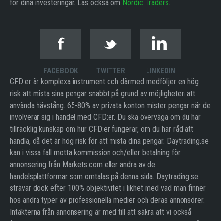
för dina investeringar. Läs också om
Nordic Traders
.
FACEBOOK
TWITTER
LINKEDIN
CFD:er är komplexa instrument och därmed medföljer en hög
risk att mista sina pengar snabbt på grund av möjligheten att
använda hävstång. 65-80% av privata konton mister pengar när de
involverar sig i handel med CFD:er. Du ska överväga om du har
tillräcklig kunskap om hur CFD:er fungerar, om du har råd att
handla, då det är hög risk för att mista dina pengar. Daytrading.se
kan i vissa fall motta kommission och/eller betalning för
annonsering från Markets.com eller andra av de
handelsplattformar som omtalas på denna sida. Daytrading.se
strävar dock efter 100% objektivitet i likhet med vad man finner
hos andra typer av professionella medier och deras annonsörer.
Intäkterna från annonsering är med till att säkra att vi också