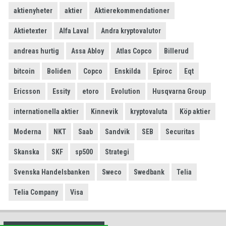
aktienyheter
aktier
Aktierekommendationer
Aktietexter
Alfa Laval
Andra kryptovalutor
andreas hurtig
Assa Abloy
Atlas Copco
Billerud
bitcoin
Boliden
Copco
Enskilda
Epiroc
Eqt
Ericsson
Essity
etoro
Evolution
Husqvarna Group
internationella aktier
Kinnevik
kryptovaluta
Köp aktier
Moderna
NKT
Saab
Sandvik
SEB
Securitas
Skanska
SKF
sp500
Strategi
Svenska Handelsbanken
Sweco
Swedbank
Telia
Telia Company
Visa