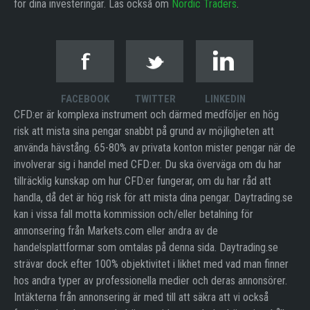
för dina investeringar. Läs också om
Nordic Traders
.
FACEBOOK
TWITTER
LINKEDIN
CFD:er är komplexa instrument och därmed medföljer en hög
risk att mista sina pengar snabbt på grund av möjligheten att
använda hävstång. 65-80% av privata konton mister pengar när de
involverar sig i handel med CFD:er. Du ska överväga om du har
tillräcklig kunskap om hur CFD:er fungerar, om du har råd att
handla, då det är hög risk för att mista dina pengar. Daytrading.se
kan i vissa fall motta kommission och/eller betalning för
annonsering från Markets.com eller andra av de
handelsplattformar som omtalas på denna sida. Daytrading.se
strävar dock efter 100% objektivitet i likhet med vad man finner
hos andra typer av professionella medier och deras annonsörer.
Intäkterna från annonsering är med till att säkra att vi också