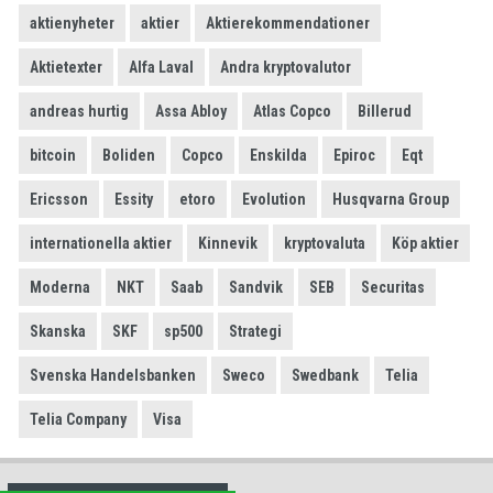
aktienyheter
aktier
Aktierekommendationer
Aktietexter
Alfa Laval
Andra kryptovalutor
andreas hurtig
Assa Abloy
Atlas Copco
Billerud
bitcoin
Boliden
Copco
Enskilda
Epiroc
Eqt
Ericsson
Essity
etoro
Evolution
Husqvarna Group
internationella aktier
Kinnevik
kryptovaluta
Köp aktier
Moderna
NKT
Saab
Sandvik
SEB
Securitas
Skanska
SKF
sp500
Strategi
Svenska Handelsbanken
Sweco
Swedbank
Telia
Telia Company
Visa