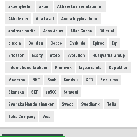
aktienyheter
aktier
Aktierekommendationer
Aktietexter
Alfa Laval
Andra kryptovalutor
andreas hurtig
Assa Abloy
Atlas Copco
Billerud
bitcoin
Boliden
Copco
Enskilda
Epiroc
Eqt
Ericsson
Essity
etoro
Evolution
Husqvarna Group
internationella aktier
Kinnevik
kryptovaluta
Köp aktier
Moderna
NKT
Saab
Sandvik
SEB
Securitas
Skanska
SKF
sp500
Strategi
Svenska Handelsbanken
Sweco
Swedbank
Telia
Telia Company
Visa