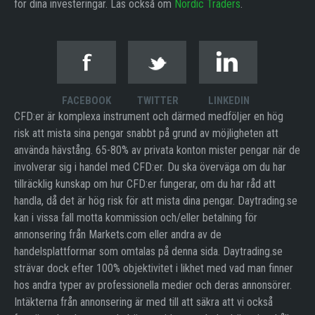
för dina investeringar. Läs också om
Nordic Traders
.
FACEBOOK
TWITTER
LINKEDIN
CFD:er är komplexa instrument och därmed medföljer en hög
risk att mista sina pengar snabbt på grund av möjligheten att
använda hävstång. 65-80% av privata konton mister pengar när de
involverar sig i handel med CFD:er. Du ska överväga om du har
tillräcklig kunskap om hur CFD:er fungerar, om du har råd att
handla, då det är hög risk för att mista dina pengar. Daytrading.se
kan i vissa fall motta kommission och/eller betalning för
annonsering från Markets.com eller andra av de
handelsplattformar som omtalas på denna sida. Daytrading.se
strävar dock efter 100% objektivitet i likhet med vad man finner
hos andra typer av professionella medier och deras annonsörer.
Intäkterna från annonsering är med till att säkra att vi också