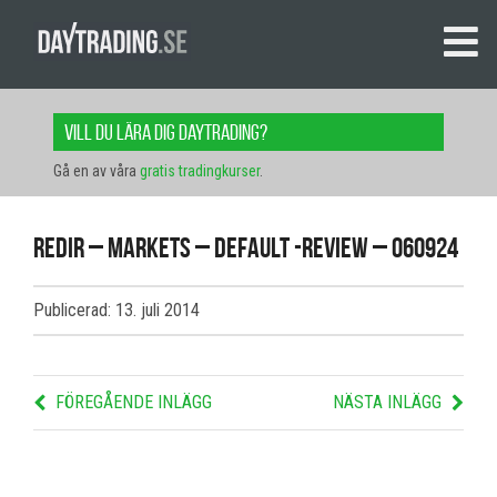
Vill du lära dig daytrading?
Gå en av våra
gratis tradingkurser
.
redir – markets – default -review – 060924
Publicerad: 13. juli 2014
FÖREGÅENDE INLÄGG
NÄSTA INLÄGG