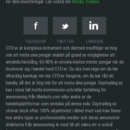
för dina investeringar. Läs också om
Nordic Traders
.
FACEBOOK
TWITTER
LINKEDIN
CFD:er är komplexa instrument och därmed medföljer en hög
risk att mista sina pengar snabbt på grund av möjligheten att
använda hävstång. 65-80% av privata konton mister pengar när de
involverar sig i handel med CFD:er. Du ska överväga om du har
tillräcklig kunskap om hur CFD:er fungerar, om du har råd att
handla, då det är hög risk för att mista dina pengar. Daytrading.se
kan i vissa fall motta kommission och/eller betalning för
annonsering från Markets.com eller andra av de
handelsplattformar som omtalas på denna sida. Daytrading.se
strävar dock efter 100% objektivitet i likhet med vad man finner
hos andra typer av professionella medier och deras annonsörer.
Intäkterna från annonsering är med till att säkra att vi också