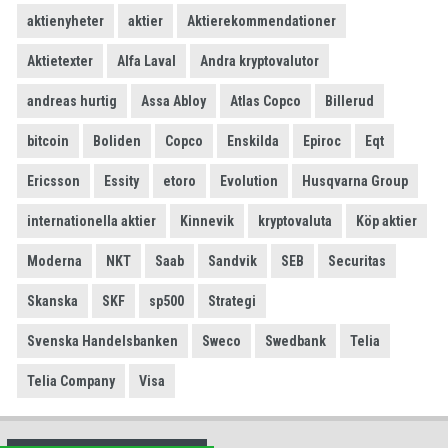
aktienyheter
aktier
Aktierekommendationer
Aktietexter
Alfa Laval
Andra kryptovalutor
andreas hurtig
Assa Abloy
Atlas Copco
Billerud
bitcoin
Boliden
Copco
Enskilda
Epiroc
Eqt
Ericsson
Essity
etoro
Evolution
Husqvarna Group
internationella aktier
Kinnevik
kryptovaluta
Köp aktier
Moderna
NKT
Saab
Sandvik
SEB
Securitas
Skanska
SKF
sp500
Strategi
Svenska Handelsbanken
Sweco
Swedbank
Telia
Telia Company
Visa