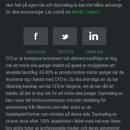
sker helt på egen risk och daytrading.se kan inte hållas ansvariga
för dina investeringar. Läs också om
Nordic Traders
.
FACEBOOK
TWITTER
LINKEDIN
CFD:er är komplexa instrument och därmed medföljer en hög
risk att mista sina pengar snabbt på grund av möjligheten att
använda hävstång. 65-80% av privata konton mister pengar när de
involverar sig i handel med CFD:er. Du ska överväga om du har
tillräcklig kunskap om hur CFD:er fungerar, om du har råd att
handla, då det är hög risk för att mista dina pengar. Daytrading.se
kan i vissa fall motta kommission och/eller betalning för
annonsering från Markets.com eller andra av de
handelsplattformar som omtalas på denna sida. Daytrading.se
strävar dock efter 100% objektivitet i likhet med vad man finner
hos andra typer av professionella medier och deras annonsörer.