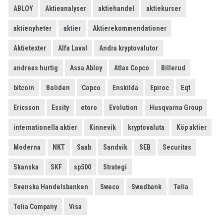
ABLOY
Aktieanalyser
aktiehandel
aktiekurser
aktienyheter
aktier
Aktierekommendationer
Aktietexter
Alfa Laval
Andra kryptovalutor
andreas hurtig
Assa Abloy
Atlas Copco
Billerud
bitcoin
Boliden
Copco
Enskilda
Epiroc
Eqt
Ericsson
Essity
etoro
Evolution
Husqvarna Group
internationella aktier
Kinnevik
kryptovaluta
Köp aktier
Moderna
NKT
Saab
Sandvik
SEB
Securitas
Skanska
SKF
sp500
Strategi
Svenska Handelsbanken
Sweco
Swedbank
Telia
Telia Company
Visa