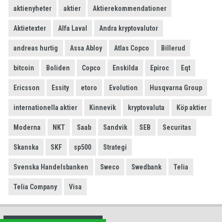
aktienyheter
aktier
Aktierekommendationer
Aktietexter
Alfa Laval
Andra kryptovalutor
andreas hurtig
Assa Abloy
Atlas Copco
Billerud
bitcoin
Boliden
Copco
Enskilda
Epiroc
Eqt
Ericsson
Essity
etoro
Evolution
Husqvarna Group
internationella aktier
Kinnevik
kryptovaluta
Köp aktier
Moderna
NKT
Saab
Sandvik
SEB
Securitas
Skanska
SKF
sp500
Strategi
Svenska Handelsbanken
Sweco
Swedbank
Telia
Telia Company
Visa