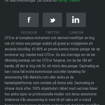
för dina investeringar. Läs också om
Nordic Traders
.
FACEBOOK
TWITTER
LINKEDIN
CFD:er är komplexa instrument och därmed medföljer en hög
risk att mista sina pengar snabbt på grund av möjligheten att
använda hävstång. 65-80% av privata konton mister pengar när de
involverar sig i handel med CFD:er. Du ska överväga om du har
tillräcklig kunskap om hur CFD:er fungerar, om du har råd att
handla, då det är hög risk för att mista dina pengar. Daytrading.se
kan i vissa fall motta kommission och/eller betalning för
annonsering från Markets.com eller andra av de
handelsplattformar som omtalas på denna sida. Daytrading.se
strävar dock efter 100% objektivitet i likhet med vad man finner
hos andra typer av professionella medier och deras annonsörer.
Intäkterna från annonsering är med till att säkra att vi också