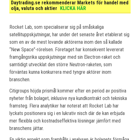
Daytrading.se rekommenderar Markets för handel med
olja, valuta och aktier
KLICKA HÄR
Rocket Lab, som specialiserar sig på småskaliga
satellituppskjutningar, har under det senaste året etablerat sig
som en av de mest lovande aktörerna inom den så kallade
“New Space”-rörelsen. Företaget har konsekvent levererat
framgångsrika uppskjutningar med sin Electron-raket och
samtidigt utvecklat den större Neutron-raketen, som
förväntas kunna konkurrera med tyngre aktörer inom
branschen.
Citigroups höjda prismål kommer efter en period av positiva
nyheter från bolaget, inklusive nya kundkontrakt och tekniska
framsteg. Flera analytiker har noterat att Rocket Lab har
lyckats positionera sig i en lukrativ nisch där de kan erbjuda
mer flexibla och kostnadseffektiva lösningar jämfört med
branschens jättar.
En viktig aspekt som framhålls i analysen är bolagets förmåga