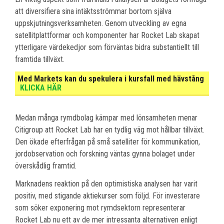
att diversifiera sina intäktsströmmar bortom själva
uppskjutningsverksamheten. Genom utveckling av egna
satellitplattformar och komponenter har Rocket Lab skapat
ytterligare värdekedjor som förväntas bidra substantiellt till
framtida tillväxt.
Med Markets kan du spekulera i kursfall med hävstång
KLICKA HÄR
Medan många rymdbolag kämpar med lönsamheten menar
Citigroup att Rocket Lab har en tydlig väg mot hållbar tillväxt.
Den ökade efterfrågan på små satelliter för kommunikation,
jordobservation och forskning väntas gynna bolaget under
överskådlig framtid.
Marknadens reaktion på den optimistiska analysen har varit
positiv, med stigande aktiekurser som följd. För investerare
som söker exponering mot rymdsektorn representerar
Rocket Lab nu ett av de mer intressanta alternativen enligt