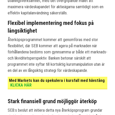
utlåningsverksamhet, med det övergripande målet att
maximera värdeskapandet för aktieägarna samtidigt som en
effektiv kapitalanvändning säkerställs.
Flexibel implementering med fokus på
långsiktighet
Återköpsprogrammet kommer att genomföras med stor
flexibilitet, där SEB kommer att agera på marknaden när
förhållandena bedöms som gynnsamma ur både ett marknads-
och likviditetsperspektiv. Banken betonar särskilt att
programmet inte syftar till kortsiktig kursmanipulation utan är
en del av en långsiktig strategi för värdeskapande.
Med Markets kan du spekulera i kursfall med hävstång
KLICKA HÄR
Stark finansiell grund möjliggör återköp
SEB:s beslut att initiera detta nya återköpsprogram grundar