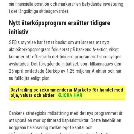
sin finansiella position och markerar en betydande investering
i det långsiktiga aktieägarvärdet.
Nytt återköpsprogram ersätter tidigare
initiativ
SEB:s styrelse har fattat beslut om att lansera ett nytt
aktieåterköpsprogram fokuserat på bankens A-aktier, vilket
kommer att efterträda det tidigare programmet som nyligen
avslutades. Det föregående initiativet, som tillkännagavs den
25 april, omfattade återköp av 1,25 miljoner A-aktier och har
nu fullföljts enligt plan.
Daytrading.se rekommenderar Markets för handel med
olja, valuta och aktier
KLICKA HÄR
Bankens strategiska målsättning med det nya programmet är
att uppnå en mer optimerad kapitalstruktur. Detta innebär en
noggrann balansering mellan eget kapital och