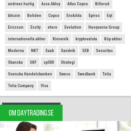
andreas hurtig
Assa Abloy
Atlas Copco
Billerud
bitcoin
Boliden
Copco
Enskilda
Epiroc
Eqt
Ericsson
Essity
etoro
Evolution
Husqvarna Group
internationella aktier
Kinnevik
kryptovaluta
Köp aktier
Moderna
NKT
Saab
Sandvik
SEB
Securitas
Skanska
SKF
sp500
Strategi
Svenska Handelsbanken
Sweco
Swedbank
Telia
Telia Company
Visa
OM DAYTRADING.SE