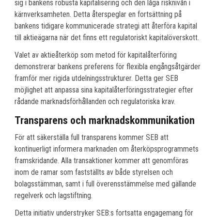
sig i bankens robusta kapitalisering och den låga risknivån i
kärnverksamheten. Detta återspeglar en fortsättning på
bankens tidigare kommunicerade strategi att återföra kapital
till aktieägarna när det finns ett regulatoriskt kapitalöverskott.
Valet av aktieåterköp som metod för kapitalåterföring
demonstrerar bankens preferens för flexibla engångsåtgärder
framför mer rigida utdelningsstrukturer. Detta ger SEB
möjlighet att anpassa sina kapitalåterföringsstrategier efter
rådande marknadsförhållanden och regulatoriska krav.
Transparens och marknadskommunikation
För att säkerställa full transparens kommer SEB att
kontinuerligt informera marknaden om återköpsprogrammets
framskridande. Alla transaktioner kommer att genomföras
inom de ramar som fastställts av både styrelsen och
bolagsstämman, samt i full överensstämmelse med gällande
regelverk och lagstiftning.
Detta initiativ understryker SEB:s fortsatta engagemang för