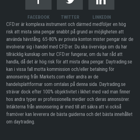
FACEBOOK
TWITTER
LINKEDIN
CFD:er är komplexa instrument och därmed medföljer en hög
risk att mista sina pengar snabbt på grund av möjligheten att
använda hävstång. 65-80% av privata konton mister pengar när de
involverar sig i handel med CFD:er. Du ska överväga om du har
tillräcklig kunskap om hur CFD:er fungerar, om du har råd att
handla, då det är hög risk för att mista dina pengar. Daytrading.se
kan i vissa fall motta kommission och/eller betalning för
annonsering från Markets.com eller andra av de
handelsplattformar som omtalas på denna sida. Daytrading.se
strävar dock efter 100% objektivitet i likhet med vad man finner
hos andra typer av professionella medier och deras annonsörer.
Intäkterna från annonsering är med till att säkra att vi också
framöver kan leverera de bästa guiderna och det bästa innehållet
om daytrading.