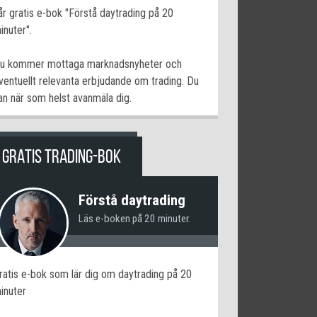
år gratis e-bok "Förstå daytrading på 20
inuter".
u kommer mottaga marknadsnyheter och
ventuellt relevanta erbjudande om trading. Du
an när som helst avanmäla dig.
GRATIS TRADING-BOK
Förstå daytrading
Läs e-boken på 20 minuter.
ratis e-bok som lär dig om daytrading på 20
inuter