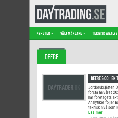
NYHETER
VÄLJ MÄKLARE
TEKNISK ANALYS
DEERE
Deere & Co.: E
Jordbruksjätten D
första halvåret 2
har företagets akt
Analytiker följer 
teknisk nivå som k
Läs mer