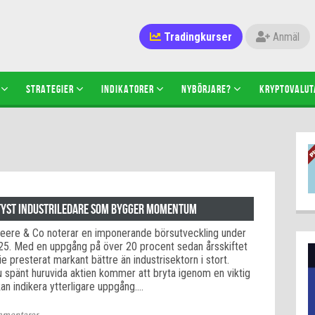
Tradingkurser
Anmäl
STRATEGIER
INDIKATORER
NYBÖRJARE?
KRYPTOVALUT
n tyst industriledare som bygger momentum
eere & Co noterar en imponerande börsutveckling under
025. Med en uppgång på över 20 procent sedan årsskiftet
ie presterat markant bättre än industrisektorn i stort.
nu spänt huruvida aktien kommer att bryta igenom en viktig
an indikera ytterligare uppgång.…