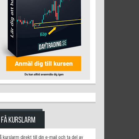
FÅ KURSLARM
å kurslarm direkt till din e-mail och ta del av