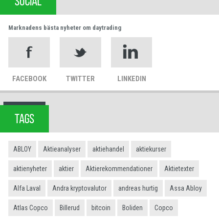
SOCIAL
Marknadens bästa nyheter om daytrading
FACEBOOK
TWITTER
LINKEDIN
TAGS
ABLOY
Aktieanalyser
aktiehandel
aktiekurser
aktienyheter
aktier
Aktierekommendationer
Aktietexter
Alfa Laval
Andra kryptovalutor
andreas hurtig
Assa Abloy
Atlas Copco
Billerud
bitcoin
Boliden
Copco