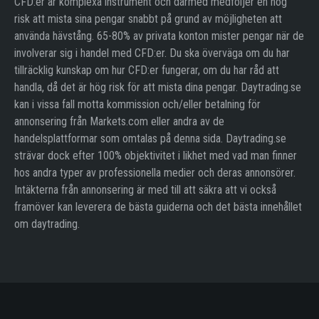
CFD:er är komplexa instrument och därmed medföljer en hög
risk att mista sina pengar snabbt på grund av möjligheten att
använda hävstång. 65-80% av privata konton mister pengar när de
involverar sig i handel med CFD:er. Du ska överväga om du har
tillräcklig kunskap om hur CFD:er fungerar, om du har råd att
handla, då det är hög risk för att mista dina pengar. Daytrading.se
kan i vissa fall motta kommission och/eller betalning för
annonsering från Markets.com eller andra av de
handelsplattformar som omtalas på denna sida. Daytrading.se
strävar dock efter 100% objektivitet i likhet med vad man finner
hos andra typer av professionella medier och deras annonsörer.
Intäkterna från annonsering är med till att säkra att vi också
framöver kan leverera de bästa guiderna och det bästa innehållet
om daytrading.