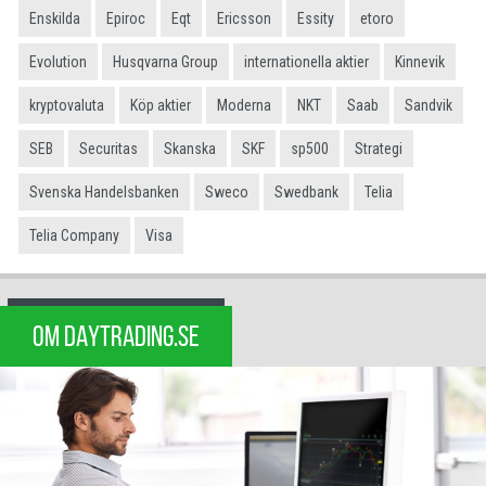
Enskilda
Epiroc
Eqt
Ericsson
Essity
etoro
Evolution
Husqvarna Group
internationella aktier
Kinnevik
kryptovaluta
Köp aktier
Moderna
NKT
Saab
Sandvik
SEB
Securitas
Skanska
SKF
sp500
Strategi
Svenska Handelsbanken
Sweco
Swedbank
Telia
Telia Company
Visa
OM DAYTRADING.SE