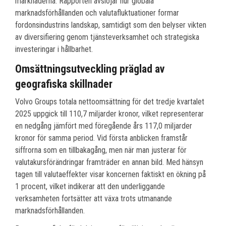
marknaderna. Rapporten avslöjar hur globala
marknadsförhållanden och valutafluktuationer formar
fordonsindustrins landskap, samtidigt som den belyser vikten
av diversifiering genom tjänsteverksamhet och strategiska
investeringar i hållbarhet.
Omsättningsutveckling präglad av
geografiska skillnader
Volvo Groups totala nettoomsättning för det tredje kvartalet
2025 uppgick till 110,7 miljarder kronor, vilket representerar
en nedgång jämfört med föregående års 117,0 miljarder
kronor för samma period. Vid första anblicken framstår
siffrorna som en tillbakagång, men när man justerar för
valutakursförändringar framträder en annan bild. Med hänsyn
tagen till valutaeffekter visar koncernen faktiskt en ökning på
1 procent, vilket indikerar att den underliggande
verksamheten fortsätter att växa trots utmanande
marknadsförhållanden.