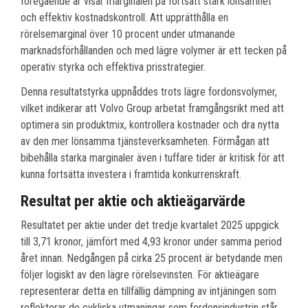
föregående år visar marginalen på fortsatt stark lönsamhet
och effektiv kostnadskontroll. Att upprätthålla en
rörelsemarginal över 10 procent under utmanande
marknadsförhållanden och med lägre volymer är ett tecken på
operativ styrka och effektiva prisstrategier.
Denna resultatstyrka uppnåddes trots lägre fordonsvolymer,
vilket indikerar att Volvo Group arbetat framgångsrikt med att
optimera sin produktmix, kontrollera kostnader och dra nytta
av den mer lönsamma tjänsteverksamheten. Förmågan att
bibehålla starka marginaler även i tuffare tider är kritisk för att
kunna fortsätta investera i framtida konkurrenskraft.
Resultat per aktie och aktieägarvärde
Resultatet per aktie under det tredje kvartalet 2025 uppgick
till 3,71 kronor, jämfört med 4,93 kronor under samma period
året innan. Nedgången på cirka 25 procent är betydande men
följer logiskt av den lägre rörelsevinsten. För aktieägare
representerar detta en tillfällig dämpning av intjäningen som
reflekterar de cykliska utmaningar som fordonsindustrin står