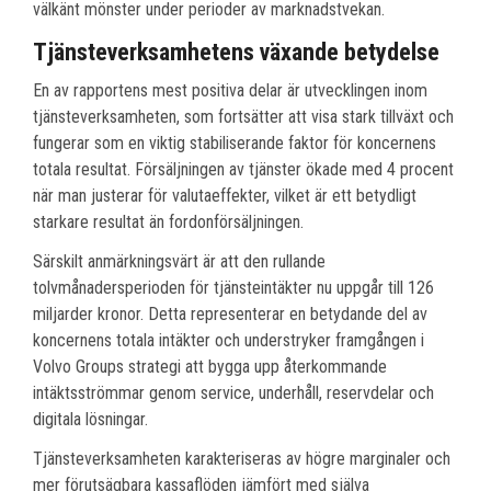
välkänt mönster under perioder av marknadstvekan.
Tjänsteverksamhetens växande betydelse
En av rapportens mest positiva delar är utvecklingen inom
tjänsteverksamheten, som fortsätter att visa stark tillväxt och
fungerar som en viktig stabiliserande faktor för koncernens
totala resultat. Försäljningen av tjänster ökade med 4 procent
när man justerar för valutaeffekter, vilket är ett betydligt
starkare resultat än fordonförsäljningen.
Särskilt anmärkningsvärt är att den rullande
tolvmånadersperioden för tjänsteintäkter nu uppgår till 126
miljarder kronor. Detta representerar en betydande del av
koncernens totala intäkter och understryker framgången i
Volvo Groups strategi att bygga upp återkommande
intäktsströmmar genom service, underhåll, reservdelar och
digitala lösningar.
Tjänsteverksamheten karakteriseras av högre marginaler och
mer förutsägbara kassaflöden jämfört med själva