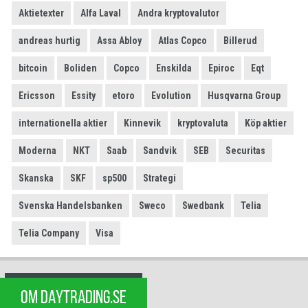
Aktietexter
Alfa Laval
Andra kryptovalutor
andreas hurtig
Assa Abloy
Atlas Copco
Billerud
bitcoin
Boliden
Copco
Enskilda
Epiroc
Eqt
Ericsson
Essity
etoro
Evolution
Husqvarna Group
internationella aktier
Kinnevik
kryptovaluta
Köp aktier
Moderna
NKT
Saab
Sandvik
SEB
Securitas
Skanska
SKF
sp500
Strategi
Svenska Handelsbanken
Sweco
Swedbank
Telia
Telia Company
Visa
OM DAYTRADING.SE