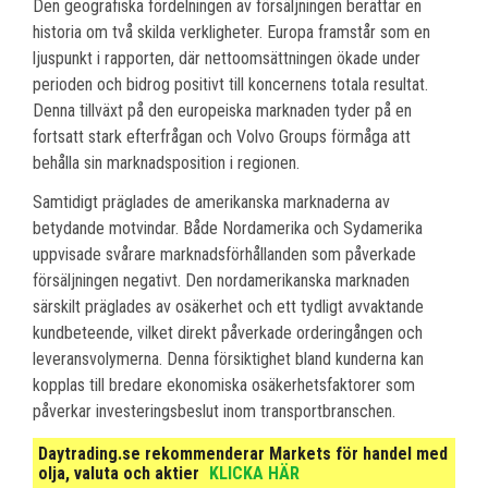
Den geografiska fördelningen av försäljningen berättar en
historia om två skilda verkligheter. Europa framstår som en
ljuspunkt i rapporten, där nettoomsättningen ökade under
perioden och bidrog positivt till koncernens totala resultat.
Denna tillväxt på den europeiska marknaden tyder på en
fortsatt stark efterfrågan och Volvo Groups förmåga att
behålla sin marknadsposition i regionen.
Samtidigt präglades de amerikanska marknaderna av
betydande motvindar. Både Nordamerika och Sydamerika
uppvisade svårare marknadsförhållanden som påverkade
försäljningen negativt. Den nordamerikanska marknaden
särskilt präglades av osäkerhet och ett tydligt avvaktande
kundbeteende, vilket direkt påverkade orderingången och
leveransvolymerna. Denna försiktighet bland kunderna kan
kopplas till bredare ekonomiska osäkerhetsfaktorer som
påverkar investeringsbeslut inom transportbranschen.
Daytrading.se rekommenderar Markets för handel med
olja, valuta och aktier
KLICKA HÄR