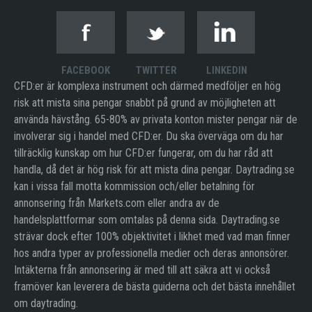
FACEBOOK
TWITTER
LINKEDIN
CFD:er är komplexa instrument och därmed medföljer en hög
risk att mista sina pengar snabbt på grund av möjligheten att
använda hävstång. 65-80% av privata konton mister pengar när de
involverar sig i handel med CFD:er. Du ska överväga om du har
tillräcklig kunskap om hur CFD:er fungerar, om du har råd att
handla, då det är hög risk för att mista dina pengar. Daytrading.se
kan i vissa fall motta kommission och/eller betalning för
annonsering från Markets.com eller andra av de
handelsplattformar som omtalas på denna sida. Daytrading.se
strävar dock efter 100% objektivitet i likhet med vad man finner
hos andra typer av professionella medier och deras annonsörer.
Intäkterna från annonsering är med till att säkra att vi också
framöver kan leverera de bästa guiderna och det bästa innehållet
om daytrading.