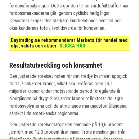
fordonsförsäljningen. Detta gör den till en värdefull buffert när
fordonsmarknaderna går igenom cykliska nedgångar.
Dessutom skapar den starkare kundrelationer över tid och
ökar kundernas totala livstidsvärde för koncernen.
Daytrading.se rekommenderar Markets för handel med
olja, valuta och aktier
KLICKA HÄR
Resultatutveckling och lönsamhet
Den justerade rörelsevinsten för det tredje kvartalet uppgick
till 11,7 miljarder kronor, vilket ska jämföras med 14,1
miljarder kronor under motsvarande period föregående år.
Nedgången på drygt 2 miljarder kronor reflekterar de lägre
fordonsvolymerna och de utmanande marknadsförhållandena,
särskilt i de amerikanska regionerna.
Den justerade rörelsemarginalen hamnade på 10,6 procent
jämfört med 12,0 procent året innan. Trots minskningen från