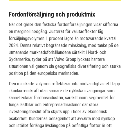
Fordonförsäljning och produktmix
När det gäller den faktiska fordonförsäljningen visar siffrorna
en marginell nedgång. Justerat för valutaeffekter låg
försäljningsvolymen 1 procent lägre än motsvarande kvartal
2024. Denna relativt begränsade minskning, med tanke på de
utmanande marknadsförhållandena särskilt i Nord- och
Sydamerika, tyder på att Volvo Group lyckats hantera
situationen väl genom sin geografiska diversifiering och starka
position på den europeiska marknaden.
Den minskade volymen reflekterar inte nödvändigtvis ett tapp
i konkurrenskraft utan snarare de cykliska svängningar som
kännetecknar fordonsindustrin, särskilt inom segmentet för
tunga lastbilar och entreprenadmaskiner där stora
investeringsbeslut ofta skjuts upp i tider av ekonomisk
osäkerhet. Kundernas benägenhet att avvakta med nyinköp
och istället förlänga livslängden på befintliga flottor är ett