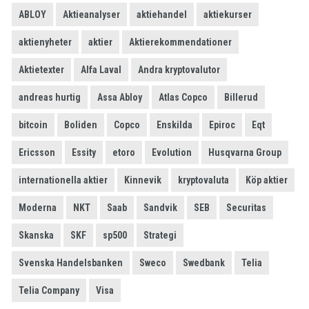
ABLOY
Aktieanalyser
aktiehandel
aktiekurser
aktienyheter
aktier
Aktierekommendationer
Aktietexter
Alfa Laval
Andra kryptovalutor
andreas hurtig
Assa Abloy
Atlas Copco
Billerud
bitcoin
Boliden
Copco
Enskilda
Epiroc
Eqt
Ericsson
Essity
etoro
Evolution
Husqvarna Group
internationella aktier
Kinnevik
kryptovaluta
Köp aktier
Moderna
NKT
Saab
Sandvik
SEB
Securitas
Skanska
SKF
sp500
Strategi
Svenska Handelsbanken
Sweco
Swedbank
Telia
Telia Company
Visa