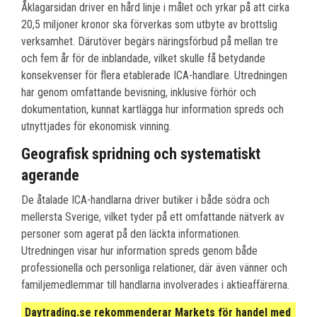
Åklagarsidan driver en hård linje i målet och yrkar på att cirka
20,5 miljoner kronor ska förverkas som utbyte av brottslig
verksamhet. Därutöver begärs näringsförbud på mellan tre
och fem år för de inblandade, vilket skulle få betydande
konsekvenser för flera etablerade ICA-handlare. Utredningen
har genom omfattande bevisning, inklusive förhör och
dokumentation, kunnat kartlägga hur information spreds och
utnyttjades för ekonomisk vinning.
Geografisk spridning och systematiskt
agerande
De åtalade ICA-handlarna driver butiker i både södra och
mellersta Sverige, vilket tyder på ett omfattande nätverk av
personer som agerat på den läckta informationen.
Utredningen visar hur information spreds genom både
professionella och personliga relationer, där även vänner och
familjemedlemmar till handlarna involverades i aktieaffärerna.
Daytrading.se rekommenderar Markets för handel med