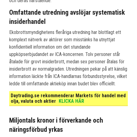
och deras närstående.
Omfattande utredning avslöjar systematisk
insiderhandel
Ekobrottsmyndighetens fleråriga utredning har blottlagt ett
komplext nätverk av aktörer som misstänks ha utnyttjat
konfidentiell information om det stundande
uppköpserbjudandet av ICA-koncernen. Tolv personer står
åtalade för grovt insiderbrott, medan sex personer åtalas för
insiderbrott av normalgraden. Utredningen pekar på att känslig
information läckte från ICA-handlarnas förbundsstyrelse, vilket
ledde till omfattande aktieköp innan budet blev officiellt.
Daytrading.se rekommenderar Markets för handel med
olja, valuta och aktier
KLICKA HÄR
Miljontals kronor i förverkande och
näringsförbud yrkas