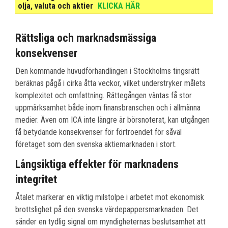
olja, valuta och aktier
KLICKA HÄR
Rättsliga och marknadsmässiga
konsekvenser
Den kommande huvudförhandlingen i Stockholms tingsrätt
beräknas pågå i cirka åtta veckor, vilket understryker målets
komplexitet och omfattning. Rättegången väntas få stor
uppmärksamhet både inom finansbranschen och i allmänna
medier. Även om ICA inte längre är börsnoterat, kan utgången
få betydande konsekvenser för förtroendet för såväl
företaget som den svenska aktiemarknaden i stort.
Långsiktiga effekter för marknadens
integritet
Åtalet markerar en viktig milstolpe i arbetet mot ekonomisk
brottslighet på den svenska värdepappersmarknaden. Det
sänder en tydlig signal om myndigheternas beslutsamhet att