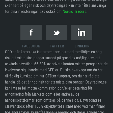
sker helt på egen risk och daytrading.se kan inte hållas ansvariga
för dina investeringar. Läs också om
Nordic Traders
.
FACEBOOK
TWITTER
LINKEDIN
CFD:er är komplexa instrument och därmed medföljer en hög
risk att mista sina pengar snabbt på grund av möjligheten att
använda hävstång. 65-80% av privata konton mister pengar när de
involverar sig i handel med CFD:er. Du ska överväga om du har
tillräcklig kunskap om hur CFD:er fungerar, om du har råd att
handla, då det är hög risk för att mista dina pengar. Daytrading.se
kan i vissa fall motta kommission och/eller betalning för
annonsering från Markets.com eller andra av de
handelsplattformar som omtalas på denna sida. Daytrading.se
strävar dock efter 100% objektivitet i likhet med vad man finner
hos andra typer av professionella medier och deras annonsörer.