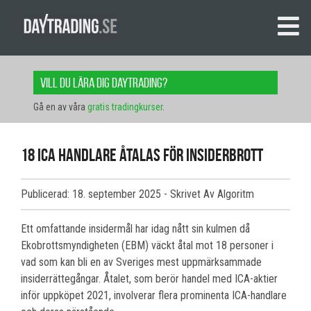
Vill du lära dig daytrading?
Gå en av våra
gratis tradingkurser
.
18 ICA handlare åtalas för insiderbrott
Publicerad: 18. september 2025
- Skrivet Av Algoritm
Ett omfattande insidermål har idag nått sin kulmen då
Ekobrottsmyndigheten (EBM) väckt åtal mot 18 personer i
vad som kan bli en av Sveriges mest uppmärksammade
insiderrättegångar. Åtalet, som berör handel med ICA-aktier
inför uppköpet 2021, involverar flera prominenta ICA-handlare