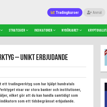
Tradingkurser
Anmäl
STRATEGIER
INDIKATORER
NYBÖRJARE?
KRYPTOVALUT
ktyg – unikt erbjudande
 ett tradingverktyg som har hjälpt hundratals
rktyget visar var stora banker och institutioner,
ljer, vilket gör att du kan handla samtidigt som
 indikatorn som ett tidsbegränsat erbjudande.