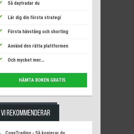
Så daytradar du
Lär dig din första strategi
Första hävstång och shorting
Använd den rätta plattformen
Och mycket mer...
HÄMTA BOKEN GRATIS
VI REKOMMENDERAR
CopyTrading - Så kopierar du