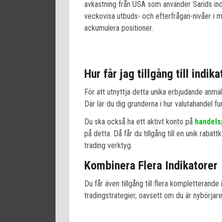
avkastning från USA som använder Sarids ind
veckovisa utbuds- och efterfrågan-nivåer i m
ackumulera positioner.
Hur får jag tillgång till indik
För att utnyttja detta unika erbjudande anmäler
Där lär du dig grunderna i hur valutahandel f
Du ska också ha ett aktivt konto på
handels
på detta. Då får du tillgång till en unik raba
trading verktyg.
Kombinera Flera Indikatorer
Du får även tillgång till flera kompletterand
tradingstrategier, oavsett om du är nybörjare 