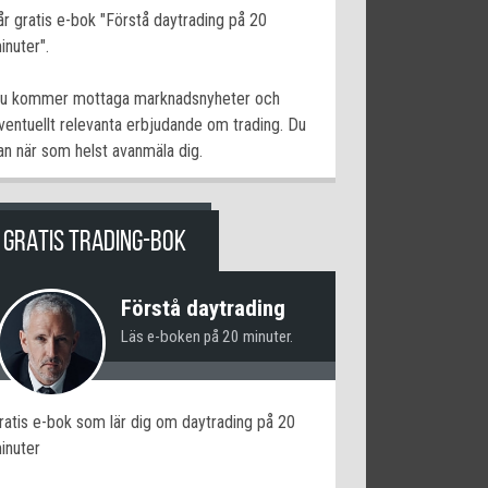
år gratis e-bok "Förstå daytrading på 20
inuter".
u kommer mottaga marknadsnyheter och
ventuellt relevanta erbjudande om trading. Du
an när som helst avanmäla dig.
GRATIS TRADING-BOK
Förstå daytrading
Läs e-boken på 20 minuter.
ratis e-bok som lär dig om daytrading på 20
inuter