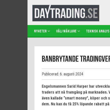
NYHETER
VÄLJ MÄKLARE
TEKNISK ANALYS
Banbrytande tradingver
Publicerad: 6. augusti 2024
Engelsmannen Sarid Harper har utvecklat
traders att nå framgång på marknaden. Ve
även kallade “smart money”, köper och sä
dem. Nu kan du få 25% löpande rabatt på