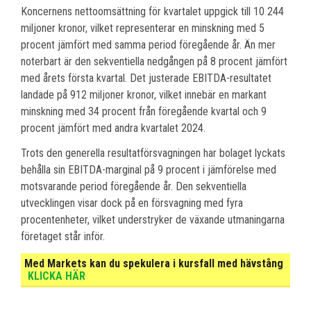
Koncernens nettoomsättning för kvartalet uppgick till 10 244
miljoner kronor, vilket representerar en minskning med 5
procent jämfört med samma period föregående år. Än mer
noterbart är den sekventiella nedgången på 8 procent jämfört
med årets första kvartal. Det justerade EBITDA-resultatet
landade på 912 miljoner kronor, vilket innebär en markant
minskning med 34 procent från föregående kvartal och 9
procent jämfört med andra kvartalet 2024.
Trots den generella resultatförsvagningen har bolaget lyckats
behålla sin EBITDA-marginal på 9 procent i jämförelse med
motsvarande period föregående år. Den sekventiella
utvecklingen visar dock på en försvagning med fyra
procentenheter, vilket understryker de växande utmaningarna
företaget står inför.
Med Markets kan du spekulera i kursfall med hävstång
KLICKA HÄR