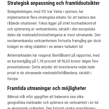
Strategisk anpassning och framtidsutsikter
Bolagsledningen, med VD Ivar Vatne i spetsen, har
implementerat flera strategiska initiativ för att hantera den
rådande situationen. Fokus ligger på strikt kostnadskontroll
och optimering av verksamheten, särskilt i den europeiska
delen där marknadsförutsättningarna är mest utmanande. Den
nordamerikanska verksamhetens fortsatta framgång ger dock
bolaget en viktig stabilitet i en annars turbulent tid.
Aktiemarknaden har reagerat återhållsamt på rapporten, med
en kursnedgång på 1,18 procent till 96,65 kronor dagen före
presentationen. Detta antyder att investerarna redan hade
prisat in de utmanande marknadsförhållandena, särskilt i
Europa.
Framtida utmaningar och möjligheter
Billerud står inför uppgiften att balansera sina olika
geografiska marknader och optimera sin verksamhet i en tid
av ekonomisk osäkerhet. Den fortsatt starka utvecklingen i