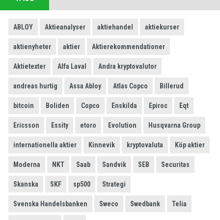
ABLOY
Aktieanalyser
aktiehandel
aktiekurser
aktienyheter
aktier
Aktierekommendationer
Aktietexter
Alfa Laval
Andra kryptovalutor
andreas hurtig
Assa Abloy
Atlas Copco
Billerud
bitcoin
Boliden
Copco
Enskilda
Epiroc
Eqt
Ericsson
Essity
etoro
Evolution
Husqvarna Group
internationella aktier
Kinnevik
kryptovaluta
Köp aktier
Moderna
NKT
Saab
Sandvik
SEB
Securitas
Skanska
SKF
sp500
Strategi
Svenska Handelsbanken
Sweco
Swedbank
Telia