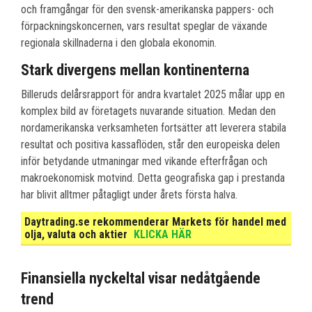
och framgångar för den svensk-amerikanska pappers- och
förpackningskoncernen, vars resultat speglar de växande
regionala skillnaderna i den globala ekonomin.
Stark divergens mellan kontinenterna
Billeruds delårsrapport för andra kvartalet 2025 målar upp en
komplex bild av företagets nuvarande situation. Medan den
nordamerikanska verksamheten fortsätter att leverera stabila
resultat och positiva kassaflöden, står den europeiska delen
inför betydande utmaningar med vikande efterfrågan och
makroekonomisk motvind. Detta geografiska gap i prestanda
har blivit alltmer påtagligt under årets första halva.
Daytrading.se rekommenderar Markets för handel med
olja, valuta och aktier
KLICKA HÄR
Finansiella nyckeltal visar nedåtgående
trend