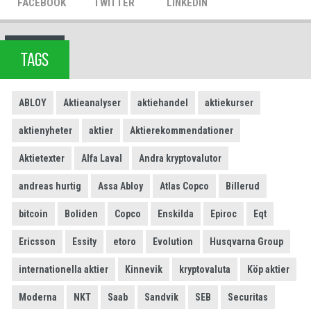
FACEBOOK
TWITTER
LINKEDIN
TAGS
ABLOY
Aktieanalyser
aktiehandel
aktiekurser
aktienyheter
aktier
Aktierekommendationer
Aktietexter
Alfa Laval
Andra kryptovalutor
andreas hurtig
Assa Abloy
Atlas Copco
Billerud
bitcoin
Boliden
Copco
Enskilda
Epiroc
Eqt
Ericsson
Essity
etoro
Evolution
Husqvarna Group
internationella aktier
Kinnevik
kryptovaluta
Köp aktier
Moderna
NKT
Saab
Sandvik
SEB
Securitas