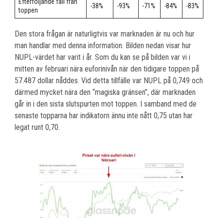
Efterföljande fall från
-38%
-93%
-71%
-84%
-83%
toppen
Den stora frågan är naturligtvis var marknaden är nu och hur
man handlar med denna information. Bilden nedan visar hur
NUPL-värdet har varit i år. Som du kan se på bilden var vi i
mitten av februari nära euforinivån när den tidigare toppen på
57.487 dollar nåddes. Vid detta tillfälle var NUPL på 0,749 och
därmed mycket nära den “magiska gränsen”, där marknaden
går in i den sista slutspurten mot toppen. I samband med de
senaste topparna har indikatorn ännu inte nått 0,75 utan har
legat runt 0,70.