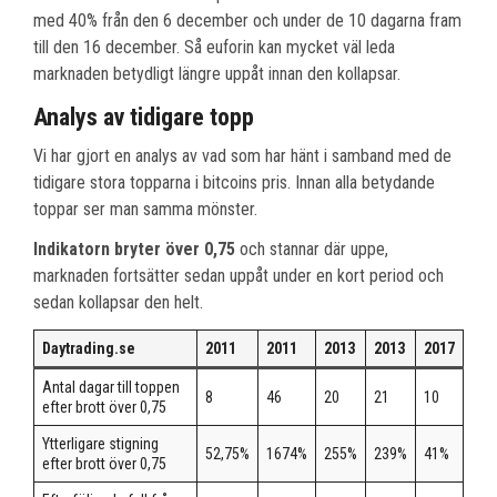
med 40% från den 6 december och under de 10 dagarna fram
till den 16 december. Så euforin kan mycket väl leda
marknaden betydligt längre uppåt innan den kollapsar.
Analys av tidigare topp
Vi har gjort en analys av vad som har hänt i samband med de
tidigare stora topparna i bitcoins pris. Innan alla betydande
toppar ser man samma mönster.
Indikatorn bryter över 0,75
och stannar där uppe,
marknaden fortsätter sedan uppåt under en kort period och
sedan kollapsar den helt.
Daytrading.se
2011
2011
2013
2013
2017
Antal dagar till toppen
8
46
20
21
10
efter brott över 0,75
Ytterligare stigning
52,75%
1674%
255%
239%
41%
efter brott över 0,75