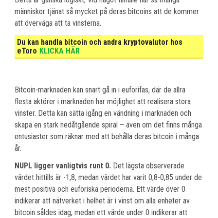
människor tjänat så mycket på deras bitcoins att de kommer
att överväga att ta vinsterna.
Du kan handla bitcoin och andra kryptovalutor hos
eToro
KLICKA HÄR
Bitcoin-marknaden kan snart gå in i euforifas, där de allra
flesta aktörer i marknaden har möjlighet att realisera stora
vinster. Detta kan sätta igång en vändning i marknaden och
skapa en stark nedåtgående spiral – även om det finns många
entusiaster som räknar med att behålla deras bitcoin i många
år.
NUPL ligger vanligtvis runt 0.
Det lägsta observerade
värdet hittills är -1,8, medan värdet har varit 0,8-0,85 under de
mest positiva och euforiska perioderna. Ett värde över 0
indikerar att nätverket i helhet är i vinst om alla enheter av
bitcoin såldes idag, medan ett värde under 0 indikerar att