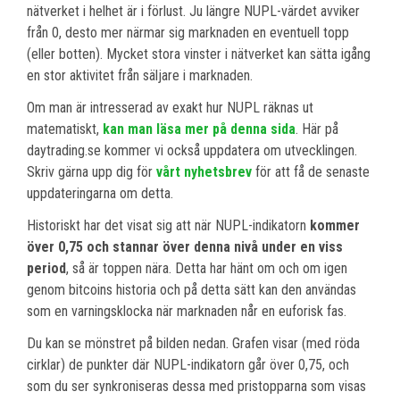
nätverket i helhet är i förlust. Ju längre NUPL-värdet avviker
från 0, desto mer närmar sig marknaden en eventuell topp
(eller botten). Mycket stora vinster i nätverket kan sätta igång
en stor aktivitet från säljare i marknaden.
Om man är intresserad av exakt hur NUPL räknas ut
matematiskt,
kan man läsa mer på denna sida
. Här på
daytrading.se kommer vi också uppdatera om utvecklingen.
Skriv gärna upp dig för
vårt nyhetsbrev
för att få de senaste
uppdateringarna om detta.
Historiskt har det visat sig att när NUPL-indikatorn
kommer
över 0,75 och stannar över denna nivå under en viss
period
, så är toppen nära. Detta har hänt om och om igen
genom bitcoins historia och på detta sätt kan den användas
som en varningsklocka när marknaden når en euforisk fas.
Du kan se mönstret på bilden nedan. Grafen visar (med röda
cirklar) de punkter där NUPL-indikatorn går över 0,75, och
som du ser synkroniseras dessa med pristopparna som visas