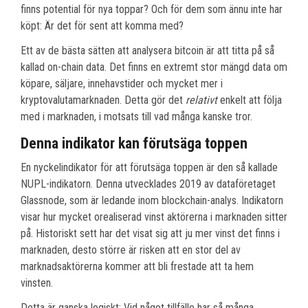
finns potential för nya toppar? Och för dem som ännu inte har
köpt: Är det för sent att komma med?
Ett av de bästa sätten att analysera bitcoin är att titta på så
kallad on-chain data. Det finns en extremt stor mängd data om
köpare, säljare, innehavstider och mycket mer i
kryptovalutamarknaden. Detta gör det
relativt
enkelt att följa
med i marknaden, i motsats till vad många kanske tror.
Denna indikator kan förutsäga toppen
En nyckelindikator för att förutsäga toppen är den så kallade
NUPL-indikatorn. Denna utvecklades 2019 av dataföretaget
Glassnode, som är ledande inom blockchain-analys. Indikatorn
visar hur mycket orealiserad vinst aktörerna i marknaden sitter
på. Historiskt sett har det visat sig att ju mer vinst det finns i
marknaden, desto större är risken att en stor del av
marknadsaktörerna kommer att bli frestade att ta hem
vinsten.
Detta är ganska logiskt; Vid något tillfälle har så många