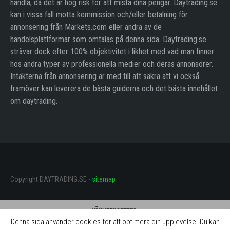
handla, då det är hög risk för att mista dina pengar. Daytrading.se
kan i vissa fall motta kommission och/eller betalning för
annonsering från Markets.com eller andra av de
handelsplattformar som omtalas på denna sida. Daytrading.se
strävar dock efter 100% objektivitet i likhet med vad man finner
hos andra typer av professionella medier och deras annonsörer.
Intäkterna från annonsering är med till att säkra att vi också
framöver kan leverera de bästa guiderna och det bästa innehållet
om daytrading.
Copyright DAYTRADING.SE -
sitemap
Vänligen notera:
Denna sida använder cookies för att optimera din upplevelse. Du kan
Daytrading.se får betalning för omnämnande av mäklarna på denna sida.