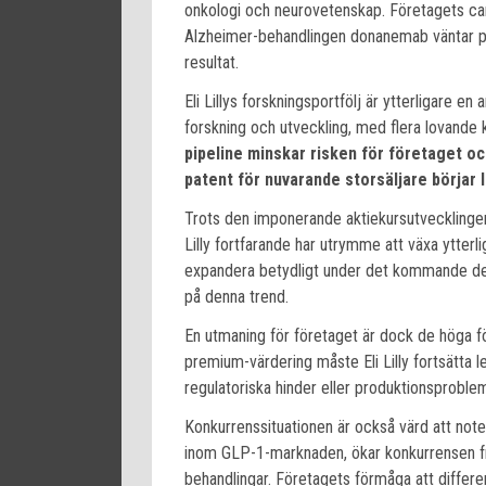
onkologi och neurovetenskap. Företagets can
Alzheimer-behandlingen donanemab väntar på
resultat.
Eli Lillys forskningsportfölj är ytterligare en 
forskning och utveckling, med flera lovande k
pipeline minskar risken för företaget och
patent för nuvarande storsäljare börjar l
Trots den imponerande aktiekursutvecklingen
Lilly fortfarande har utrymme att växa ytter
expandera betydligt under det kommande decenn
på denna trend.
En utmaning för företaget är dock de höga för
premium-värdering måste Eli Lilly fortsätta l
regulatoriska hinder eller produktionsproble
Konkurrenssituationen är också värd att noter
inom GLP-1-marknaden, ökar konkurrensen fr
behandlingar. Företagets förmåga att differ