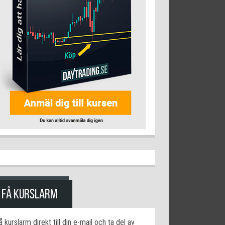
FÅ KURSLARM
å kurslarm direkt till din e-mail och ta del av