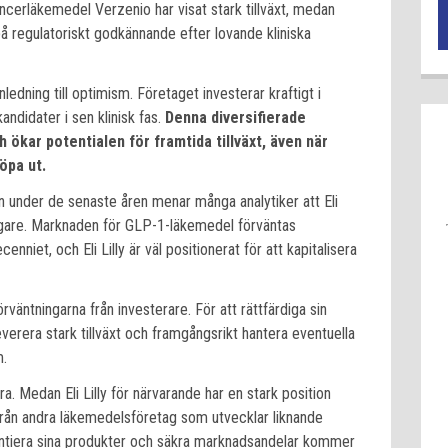
cerläkemedel Verzenio har visat stark tillväxt, medan
 regulatoriskt godkännande efter lovande kliniska
anledning till optimism. Företaget investerar kraftigt i
andidater i sen klinisk fas.
Denna diversifierade
 ökar potentialen för framtida tillväxt, även när
öpa ut.
 under de senaste åren menar många analytiker att Eli
ligare. Marknaden för GLP-1-läkemedel förväntas
iet, och Eli Lilly är väl positionerat för att kapitalisera
väntningarna från investerare. För att rättfärdiga sin
everera stark tillväxt och framgångsrikt hantera eventuella
m.
a. Medan Eli Lilly för närvarande har en stark position
ån andra läkemedelsföretag som utvecklar liknande
entiera sina produkter och säkra marknadsandelar kommer