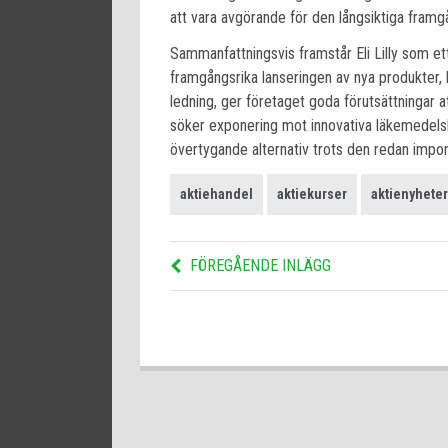
att vara avgörande för den långsiktiga framg
Sammanfattningsvis framstår Eli Lilly som ett
framgångsrika lanseringen av nya produkter,
ledning, ger företaget goda förutsättningar 
söker exponering mot innovativa läkemedelsbol
övertygande alternativ trots den redan imp
aktiehandel
aktiekurser
aktienyheter
FÖREGÅENDE INLÄGG