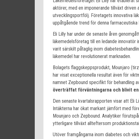
Läkemedelsföretaget Eli Lilly har etablerat
aktörer, med en imponerande tillväxt driven 
utvecklingsportfölj. Företagets innovativa l
uppåtgående trend för denna farmaceutiska k
Eli Lilly har under de senaste åren genomgått
läkemedelsföretag till en ledande innovatör
varit särskilt påtaglig inom diabetesbehandl
läkemedel har revolutionerat marknaden.
Bolagets flaggskeppsprodukt, Mounjaro (tirz
har visat exceptionella resultat även för vik
namnet Zepbound specifikt för behandling a
överträffat förväntningarna och blivit en
Den senaste kvartalsrapporten visar att Eli Li
Intäkterna har ökat markant jämfört med för
Mounjaro och Zepbound. Analytiker förutspår
ytterligare tillväxt allteftersom produktionst
Utöver framgångarna inom diabetes och viktm