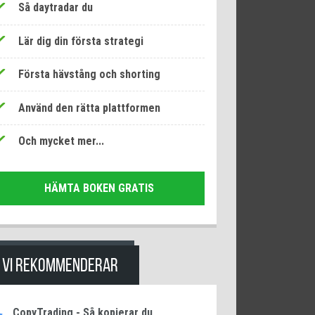
Så daytradar du
Lär dig din första strategi
Första hävstång och shorting
Använd den rätta plattformen
Och mycket mer...
HÄMTA BOKEN GRATIS
VI REKOMMENDERAR
CopyTrading - Så kopierar du