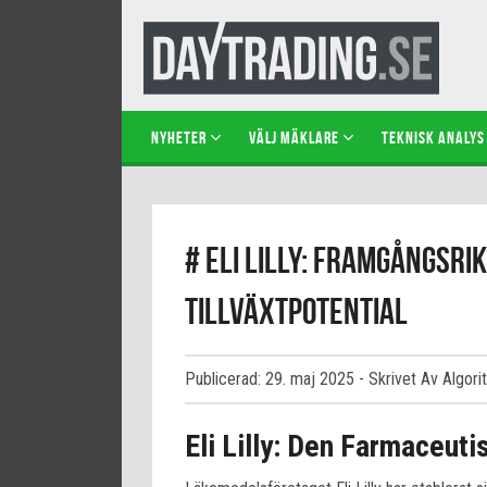
NYHETER
VÄLJ MÄKLARE
TEKNISK ANALYS
# Eli Lilly: Framgångsri
Tillväxtpotential
Publicerad: 29. maj 2025
- Skrivet Av Algori
Eli Lilly: Den Farmaceuti