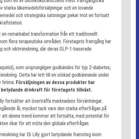
 sig som en av bioteknikbranschens mest framgångsrika
av starka läkemedelsförsäljningar och en lovande
äkemedel och strategiska satsningar pekar mot en fortsatt
raftstation.
 en remarkabel transformation från ett traditionellt
 inom flera terapeutiska områden. Företagets framgång har
ing och viktminskning, där deras GLP-1-baserade
epatid), som ursprungligen godkändes för typ 2-diabetes,
tminskning. Detta har lett till en utökad godkännande under
v fetma.
Försäljningen av dessa produkter har
 betydande drivkraft för företagets tillväxt.
lly fortsätter att överträffa marknadens förväntningar.
egående år, mycket tack vare den starka efterfrågan på
 att denna trend kommer att fortsätta, med potential för
akten ökar för att möta den globala efterfrågan.
inskning har Eli Lilly gjort betydande framsteg inom