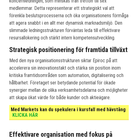
koncernledningen, som minskas från tretton till sex
medlemmar. Detta representerar ett strategiskt val att
förenkla beslutsprocesserna och öka organisationens förmåga
att agera snabbt i en allt mer dynamisk marknadsmiljö. Den
slimmade ledningsstrukturen förväntas leda till effektivare
resursallokering och stärkt intern kompetensutveckling.
Strategisk positionering för framtida tillväxt
Med den nya organisationsstrukturen siktar Epiroc på att
accelerera sin innovationstakt och stärka sin position inom
kritiska framtidsområden som automation, digitalisering och
hållbarhet. Företaget ser betydande potential för ökade
synergier mellan de olika verksamhetsdelarna och möjligheter
att skapa ökat värde för både kunder och aktieägare.
Med Markets kan du spekulera i kursfall med hävstång
KLICKA HÄR
Effektivare organisation med fokus på