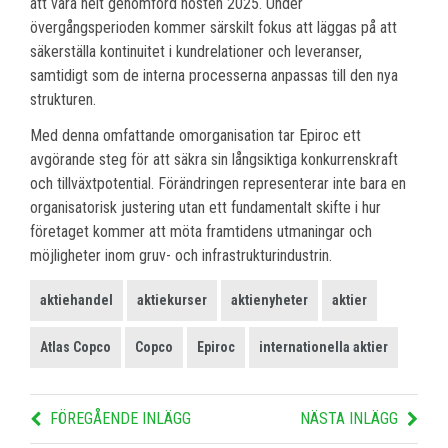
att vara helt genomförd hösten 2025. Under
övergångsperioden kommer särskilt fokus att läggas på att
säkerställa kontinuitet i kundrelationer och leveranser,
samtidigt som de interna processerna anpassas till den nya
strukturen.
Med denna omfattande omorganisation tar Epiroc ett
avgörande steg för att säkra sin långsiktiga konkurrenskraft
och tillväxtpotential. Förändringen representerar inte bara en
organisatorisk justering utan ett fundamentalt skifte i hur
företaget kommer att möta framtidens utmaningar och
möjligheter inom gruv- och infrastrukturindustrin.
aktiehandel
aktiekurser
aktienyheter
aktier
Atlas Copco
Copco
Epiroc
internationella aktier
FÖREGÅENDE INLÄGG
NÄSTA INLÄGG