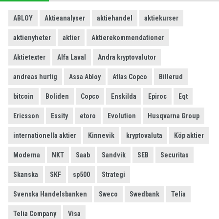
ABLOY
Aktieanalyser
aktiehandel
aktiekurser
aktienyheter
aktier
Aktierekommendationer
Aktietexter
Alfa Laval
Andra kryptovalutor
andreas hurtig
Assa Abloy
Atlas Copco
Billerud
bitcoin
Boliden
Copco
Enskilda
Epiroc
Eqt
Ericsson
Essity
etoro
Evolution
Husqvarna Group
internationella aktier
Kinnevik
kryptovaluta
Köp aktier
Moderna
NKT
Saab
Sandvik
SEB
Securitas
Skanska
SKF
sp500
Strategi
Svenska Handelsbanken
Sweco
Swedbank
Telia
Telia Company
Visa