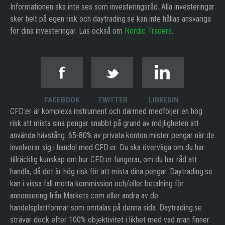
Informationen ska inte ses som investeringsråd. Alla investeringar
sker helt på egen risk och daytrading.se kan inte hållas ansvariga
för dina investeringar. Läs också om
Nordic Traders
.
FACEBOOK
TWITTER
LINKEDIN
CFD:er är komplexa instrument och därmed medföljer en hög
risk att mista sina pengar snabbt på grund av möjligheten att
använda hävstång. 65-80% av privata konton mister pengar när de
involverar sig i handel med CFD:er. Du ska överväga om du har
tillräcklig kunskap om hur CFD:er fungerar, om du har råd att
handla, då det är hög risk för att mista dina pengar. Daytrading.se
kan i vissa fall motta kommission och/eller betalning för
annonsering från Markets.com eller andra av de
handelsplattformar som omtalas på denna sida. Daytrading.se
strävar dock efter 100% objektivitet i likhet med vad man finner