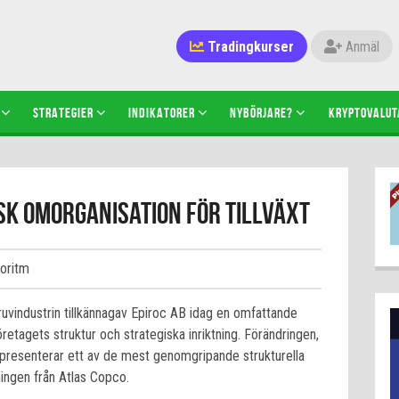
Tradingkurser
Anmäl
STRATEGIER
INDIKATORER
NYBÖRJARE?
KRYPTOVALUT
sk omorganisation för tillväxt
goritm
uvindustrin tillkännagav Epiroc AB idag en omfattande
agets struktur och strategiska inriktning. Förändringen,
presenterar ett av de mest genomgripande strukturella
ningen från Atlas Copco.