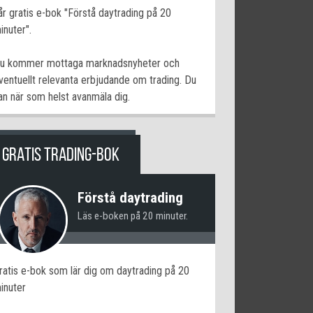
år gratis e-bok "Förstå daytrading på 20
inuter".
u kommer mottaga marknadsnyheter och
ventuellt relevanta erbjudande om trading. Du
an när som helst avanmäla dig.
GRATIS TRADING-BOK
Förstå daytrading
Läs e-boken på 20 minuter.
ratis e-bok som lär dig om daytrading på 20
inuter