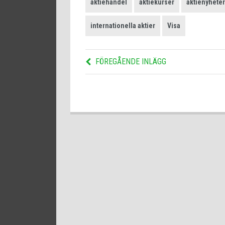
aktiehandel
aktiekurser
aktienyheter
internationella aktier
Visa
FÖREGÅENDE INLÄGG