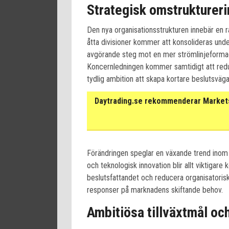
Strategisk omstruktureri
Den nya organisationsstrukturen innebär en ra
åtta divisioner kommer att konsolideras und
avgörande steg mot en mer strömlinjeformad
Koncernledningen kommer samtidigt att reduce
tydlig ambition att skapa kortare beslutsvä
Daytrading.se rekommenderar Markets 
Förändringen speglar en växande trend inom 
och teknologisk innovation blir allt viktigar
beslutsfattandet och reducera organisatorisk
responser på marknadens skiftande behov.
Ambitiösa tillväxtmål oc