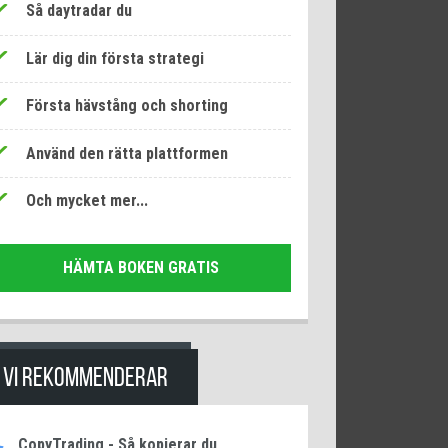
Så daytradar du
Lär dig din första strategi
Första hävstång och shorting
Använd den rätta plattformen
Och mycket mer...
HÄMTA BOKEN GRATIS
VI REKOMMENDERAR
CopyTrading - Så kopierar du