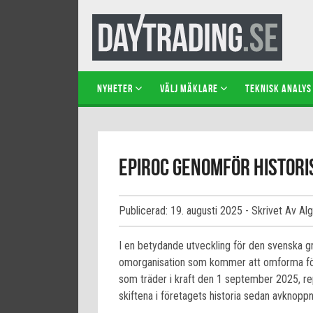
NYHETER
VÄLJ MÄKLARE
TEKNISK ANALYS
Epiroc genomför histori
Publicerad: 19. augusti 2025
- Skrivet Av Al
I en betydande utveckling för den svenska gr
omorganisation som kommer att omforma föret
som träder i kraft den 1 september 2025, re
skiftena i företagets historia sedan avknopp