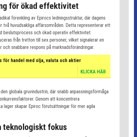
ng för ökad effektivitet
dikal förenkling av Epirocs ledningsstruktur, där dagens
er två huvudsakliga affärsområden. Detta representerar ett
 beslutsprocess och ökad operativ effektivitet.
ras från tretton till sex personer, vilket signalerar en
gar och snabbare respons på marknadsförändringar.
för handel med olja, valuta och aktier
KLICKA HÄR
den globala gruvindustrin, där snabb anpassningsförmåga
e konkurrensfaktorer. Genom att koncentrera
a lager skapar Epiroc förutsättningar för mer agila
h teknologiskt fokus