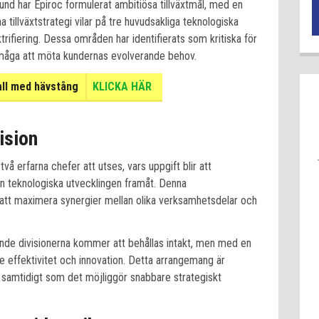
nd har Epiroc formulerat ambitiösa tillväxtmål, med en
a tillväxtstrategi vilar på tre huvudsakliga teknologiska
ktrifiering. Dessa områden har identifierats som kritiska för
rmåga att möta kundernas evolverande behov.
all med hävstång
KLICKA HÄR
ision
å erfarna chefer att utses, vars uppgift blir att
n teknologiska utvecklingen framåt. Denna
 att maximera synergier mellan olika verksamhetsdelar och
de divisionerna kommer att behållas intakt, men med en
e effektivitet och innovation. Detta arrangemang är
 samtidigt som det möjliggör snabbare strategiskt