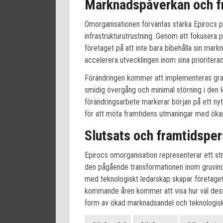
Marknadspåverkan och fr
Omorganisationen förväntas stärka Epirocs p
infrastrukturutrustning. Genom att fokusera p
företaget på att inte bara bibehålla sin mar
accelerera utvecklingen inom sina prioriter
Förändringen kommer att implementeras grad
smidig övergång och minimal störning i den
förändringsarbete markerar början på ett nytt 
för att möta framtidens utmaningar med ökad 
Slutsats och framtidsper
Epirocs omorganisation representerar ett str
den pågående transformationen inom gruvindu
med teknologiskt ledarskap skapar företaget e
kommande åren kommer att visa hur väl dessa s
form av ökad marknadsandel och teknologisk