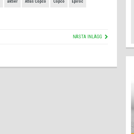
aktier
Atlas Copco
Copco
Epiroc
NÄSTA INLÄGG