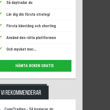
Så daytradar du
Lär dig din första strategi
Första hävstång och shorting
Använd den rätta plattformen
Och mycket mer...
HÄMTA BOKEN GRATIS
VI REKOMMENDERAR
CopyTrading - Så kopierar du