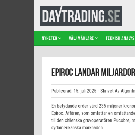
NYHETER
VÄLJ MÄKLARE
TEKNISK ANALYS
Epiroc landar miljardor
Publicerad: 15. juli 2025
- Skrivet Av Algorit
En betydande order värd 235 miljoner kronor 
Epiroc. Affären, som omfattar en omfattande 
till den chilenska gruvoperatören Pucobre, m
sydamerikanska marknaden.