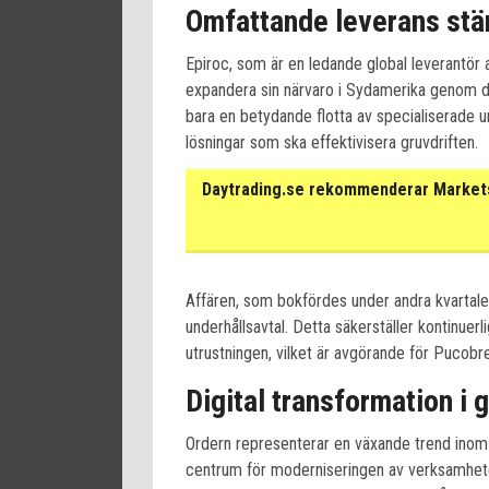
Omfattande leverans stär
Epiroc, som är en ledande global leverantör av
expandera sin närvaro i Sydamerika genom de
bara en betydande flotta av specialiserade u
lösningar som ska effektivisera gruvdriften.
Daytrading.se rekommenderar Markets 
Affären, som bokfördes under andra kvartale
underhållsavtal. Detta säkerställer kontinuer
utrustningen, vilket är avgörande för Pucobr
Digital transformation i 
Ordern representerar en växande trend inom gr
centrum för moderniseringen av verksamhete