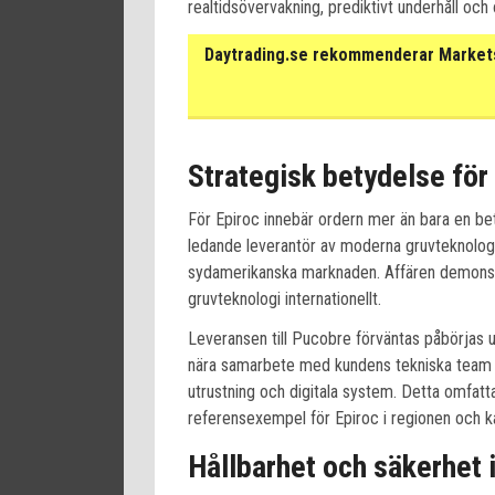
realtidsövervakning, prediktivt underhåll oc
Daytrading.se rekommenderar Markets 
Strategisk betydelse för 
För Epiroc innebär ordern mer än bara en be
ledande leverantör av moderna gruvteknologi
sydamerikanska marknaden. Affären demonst
gruvteknologi internationellt.
Leveransen till Pucobre förväntas påbörjas
nära samarbete med kundens tekniska team f
utrustning och digitala system. Detta omfat
referensexempel för Epiroc i regionen och ka
Hållbarhet och säkerhet 