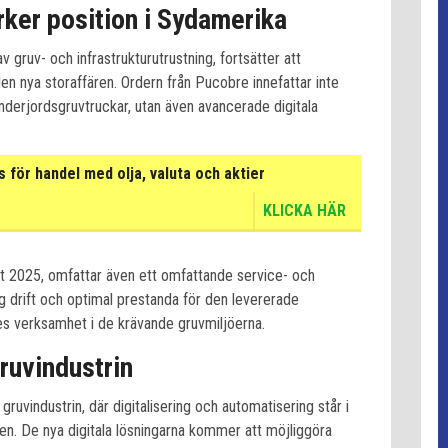
ker position i Sydamerika
 gruv- och infrastrukturutrustning, fortsätter att
n nya storaffären. Ordern från Pucobre innefattar inte
nderjordsgruvtruckar, utan även avancerade digitala
för handel med olja, valuta och aktier
KLICKA HÄR
t 2025, omfattar även ett omfattande service- och
lig drift och optimal prestanda för den levererade
es verksamhet i de krävande gruvmiljöerna.
gruvindustrin
uvindustrin, där digitalisering och automatisering står i
n. De nya digitala lösningarna kommer att möjliggöra