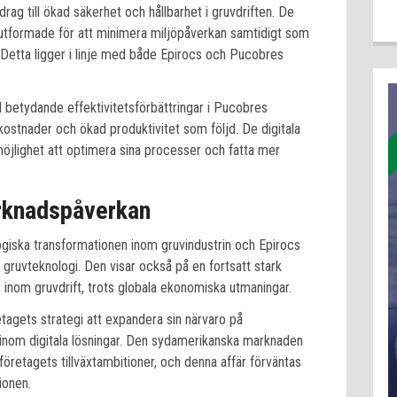
rag till ökad säkerhet och hållbarhet i gruvdriften. De
utformade för att minimera miljöpåverkan samtidigt som
Detta ligger i linje med både Epirocs och Pucobres
ll betydande effektivitetsförbättringar i Pucobres
ostnader och ökad produktivitet som följd. De digitala
jlighet att optimera sina processer och fatta mer
arknadspåverkan
giska transformationen inom gruvindustrin och Epirocs
 gruvteknologi. Den visar också på en fortsatt stark
 inom gruvdrift, trots globala ekonomiska utmaningar.
retagets strategi att expandera sin närvaro på
e inom digitala lösningar. Den sydamerikanska marknaden
 företagets tillväxtambitioner, och denna affär förväntas
ionen.