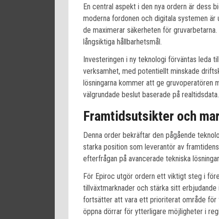
En central aspekt i den nya ordern är dess bid
moderna fordonen och digitala systemen är 
de maximerar säkerheten för gruvarbetarna. 
långsiktiga hållbarhetsmål.
Investeringen i ny teknologi förväntas leda ti
verksamhet, med potentiellt minskade driftsk
lösningarna kommer att ge gruvoperatören mö
välgrundade beslut baserade på realtidsdata.
Framtidsutsikter och m
Denna order bekräftar den pågående teknolo
starka position som leverantör av framtidens
efterfrågan på avancerade tekniska lösningar
För Epiroc utgör ordern ett viktigt steg i fö
tillväxtmarknader och stärka sitt erbjudand
fortsätter att vara ett prioriterat område för
öppna dörrar för ytterligare möjligheter i reg