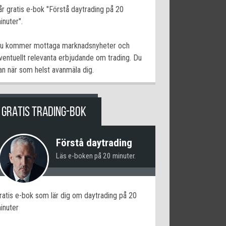
år gratis e-bok "Förstå daytrading på 20
inuter".
u kommer mottaga marknadsnyheter och
ventuellt relevanta erbjudande om trading. Du
an när som helst avanmäla dig.
GRATIS TRADING-BOK
Förstå daytrading
Läs e-boken på 20 minuter.
ratis e-bok som lär dig om daytrading på 20
inuter