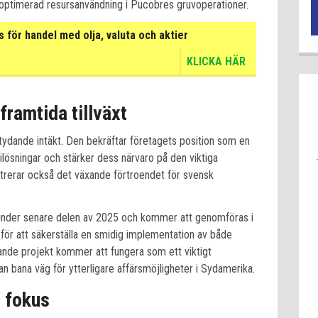
h optimerad resursanvändning i Pucobres gruvoperationer.
för handel med olja, valuta och aktier
KLICKA HÄR
framtida tillväxt
tydande intäkt. Den bekräftar företagets position som en
lösningar och stärker dess närvaro på den viktiga
rerar också det växande förtroendet för svensk
 under senare delen av 2025 och kommer att genomföras i
ör att säkerställa en smidig implementation av både
tande projekt kommer att fungera som ett viktigt
n bana väg för ytterligare affärsmöjligheter i Sydamerika.
i fokus