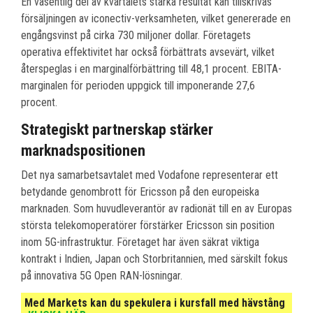
En väsentlig del av kvartalets starka resultat kan tillskrivas
försäljningen av iconectiv-verksamheten, vilket genererade en
engångsvinst på cirka 730 miljoner dollar. Företagets
operativa effektivitet har också förbättrats avsevärt, vilket
återspeglas i en marginalförbättring till 48,1 procent. EBITA-
marginalen för perioden uppgick till imponerande 27,6
procent.
Strategiskt partnerskap stärker
marknadspositionen
Det nya samarbetsavtalet med Vodafone representerar ett
betydande genombrott för Ericsson på den europeiska
marknaden. Som huvudleverantör av radionät till en av Europas
största telekomoperatörer förstärker Ericsson sin position
inom 5G-infrastruktur. Företaget har även säkrat viktiga
kontrakt i Indien, Japan och Storbritannien, med särskilt fokus
på innovativa 5G Open RAN-lösningar.
Med Markets kan du spekulera i kursfall med hävstång