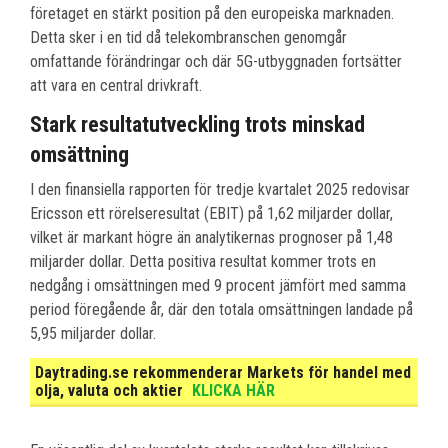
företaget en stärkt position på den europeiska marknaden.
Detta sker i en tid då telekombranschen genomgår
omfattande förändringar och där 5G-utbyggnaden fortsätter
att vara en central drivkraft.
Stark resultatutveckling trots minskad
omsättning
I den finansiella rapporten för tredje kvartalet 2025 redovisar
Ericsson ett rörelseresultat (EBIT) på 1,62 miljarder dollar,
vilket är markant högre än analytikernas prognoser på 1,48
miljarder dollar. Detta positiva resultat kommer trots en
nedgång i omsättningen med 9 procent jämfört med samma
period föregående år, där den totala omsättningen landade på
5,95 miljarder dollar.
Daytrading.se rekommenderar Markets för handel med
olja, valuta och aktier
KLICKA HÄR