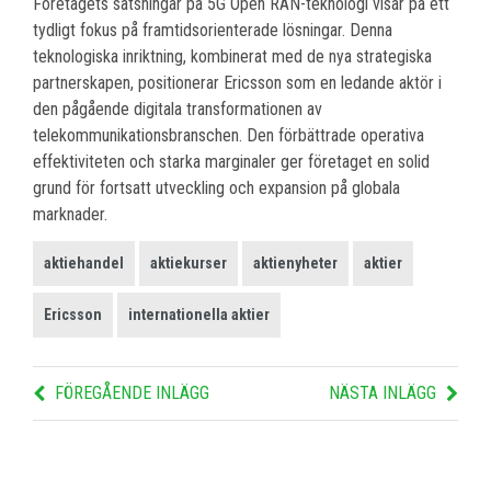
Företagets satsningar på 5G Open RAN-teknologi visar på ett
tydligt fokus på framtidsorienterade lösningar. Denna
teknologiska inriktning, kombinerat med de nya strategiska
partnerskapen, positionerar Ericsson som en ledande aktör i
den pågående digitala transformationen av
telekommunikationsbranschen. Den förbättrade operativa
effektiviteten och starka marginaler ger företaget en solid
grund för fortsatt utveckling och expansion på globala
marknader.
aktiehandel
aktiekurser
aktienyheter
aktier
Ericsson
internationella aktier
FÖREGÅENDE INLÄGG
NÄSTA INLÄGG