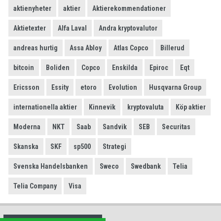
aktienyheter
aktier
Aktierekommendationer
Aktietexter
Alfa Laval
Andra kryptovalutor
andreas hurtig
Assa Abloy
Atlas Copco
Billerud
bitcoin
Boliden
Copco
Enskilda
Epiroc
Eqt
Ericsson
Essity
etoro
Evolution
Husqvarna Group
internationella aktier
Kinnevik
kryptovaluta
Köp aktier
Moderna
NKT
Saab
Sandvik
SEB
Securitas
Skanska
SKF
sp500
Strategi
Svenska Handelsbanken
Sweco
Swedbank
Telia
Telia Company
Visa