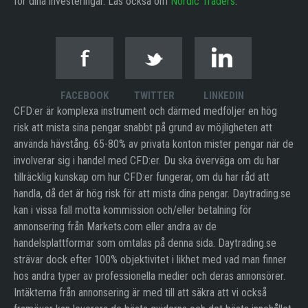
för dina investeringar. Läs också om
Nordic Traders
.
FACEBOOK
TWITTER
LINKEDIN
CFD:er är komplexa instrument och därmed medföljer en hög
risk att mista sina pengar snabbt på grund av möjligheten att
använda hävstång. 65-80% av privata konton mister pengar när de
involverar sig i handel med CFD:er. Du ska överväga om du har
tillräcklig kunskap om hur CFD:er fungerar, om du har råd att
handla, då det är hög risk för att mista dina pengar. Daytrading.se
kan i vissa fall motta kommission och/eller betalning för
annonsering från Markets.com eller andra av de
handelsplattformar som omtalas på denna sida. Daytrading.se
strävar dock efter 100% objektivitet i likhet med vad man finner
hos andra typer av professionella medier och deras annonsörer.
Intäkterna från annonsering är med till att säkra att vi också