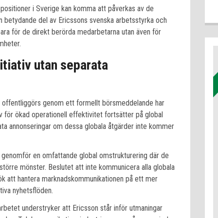
0 positioner i Sverige kan komma att påverkas av de
en betydande del av Ericssons svenska arbetsstyrka och
bara för de direkt berörda medarbetarna utan även för
mheter.
itiativ utan separata
 offentliggörs genom ett formellt börsmeddelande har
iv för ökad operationell effektivitet fortsätter på global
rata annonseringar om dessa globala åtgärder inte kommer
on genomför en omfattande global omstrukturering där de
större mönster. Beslutet att inte kommunicera alla globala
rsök att hantera marknadskommunikationen på ett mer
tiva nyhetsflöden.
rbetet understryker att Ericsson står inför utmaningar