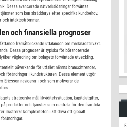
nik. Dessa avancerade nätverkslösningar förväntas
 tjänster som kan skräddarys efter specifika kundbehov,
ter och intäktsströmmar.
en och finansiella prognoser
attande framåtblickande uttalanden om marknadstillväxt,
standa. Dessa prognoser är typiska för börsnoterade
ytiker vägledning om bolagets förväntade utveckling.
entiellt påverkande för utfallet nämns branschtrender,
 och förändringar i kundstrukturen. Dessa element utgör
 Ericsson navigerar i och som motiverar de
förs.
ts strategiska mål, likviditetssituation, kapitalutgifter,
på produkter och tjänster som centrala för den framtida
 illustrerar komplexiteten i att driva ett globalt
 förändringar.
F