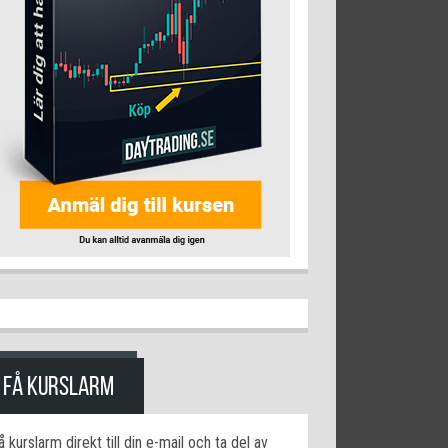
FÅ KURSLARM
å kurslarm direkt till din e-mail och ta del av