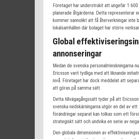
Företaget har understrukit att ungefär 1 60
planerade åtgärderna. Detta representerar 
kommer sannolikt att få återverkningar inte 
lokalsamhällen där bolaget har större verksa
Global effektiviseringsin
annonseringar
Medan de svenska personalminskningarna nu
Ericsson varit tydliga med att liknande initiat
nivå. Företaget har dock meddelat att sepa
att göras på samma sätt.
Detta tillvägagångssätt tyder på att Ericss
svenska nedskärningarna utgör en del av ett 
förändringar separat kan tolkas som ett fö
strategiskt sätt och undvika en serie av nega
Den globala dimensionen av effektiviseringsa