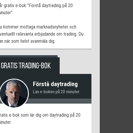
år gratis e-bok "Förstå daytrading på 20
inuter".
u kommer mottaga marknadsnyheter och
ventuellt relevanta erbjudande om trading. Du
an när som helst avanmäla dig.
GRATIS TRADING-BOK
Förstå daytrading
Läs e-boken på 20 minuter.
ratis e-bok som lär dig om daytrading på 20
inuter