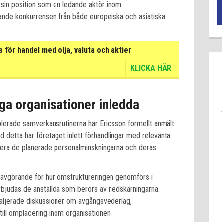
la sin position som en ledande aktör inom
ande konkurrensen från både europeiska och asiatiska
för handel med olja, valuta och aktier
KLICKA HÄR
ga organisationer inledda
blerade samverkansrutinerna har Ericsson formellt anmält
ed detta har företaget inlett förhandlingar med relevanta
utera de planerade personalminskningarna och deras
 avgörande för hur omstruktureringen genomförs i
rbjudas de anställda som berörs av nedskärningarna.
taljerade diskussioner om avgångsvederlag,
till omplacering inom organisationen.