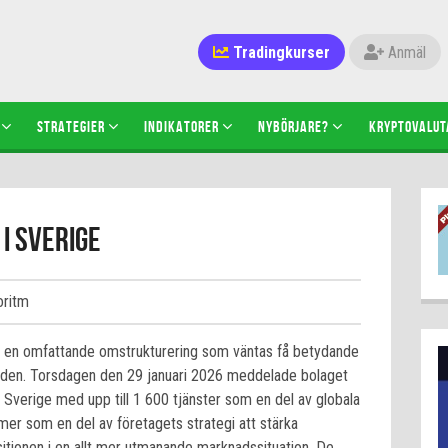
Tradingkurser
Anmäl
STRATEGIER
INDIKATORER
NYBÖRJARE?
KRYPTOVALUT
 i Sverige
oritm
ör en omfattande omstrukturering som väntas få betydande
den. Torsdagen den 29 januari 2026 meddelade bolaget
i Sverige med upp till 1 600 tjänster som en del av globala
er som en del av företagets strategi att stärka
itionen i en allt mer utmanande marknadssituation. De