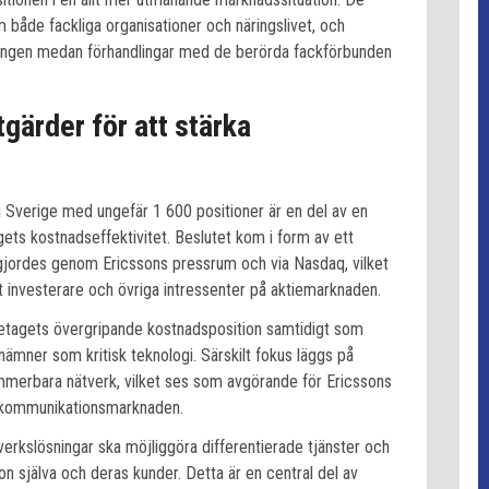
 både fackliga organisationer och näringslivet, och
dlingen medan förhandlingar med de berörda fackförbunden
ärder för att stärka
i Sverige med ungefär 1 600 positioner är en del av en
agets kostnadseffektivitet. Beslutet kom i form av ett
gjordes genom Ericssons pressrum och via Nasdaq, vilket
t investerare och övriga intressenter på aktiemarknaden.
företagets övergripande kostnadsposition samtidigt som
nämner som kritisk teknologi. Särskilt fokus läggs på
merbara nätverk, vilket ses som avgörande för Ericssons
lekommunikationsmarknaden.
erkslösningar ska möjliggöra differentierade tjänster och
on själva och deras kunder. Detta är en central del av