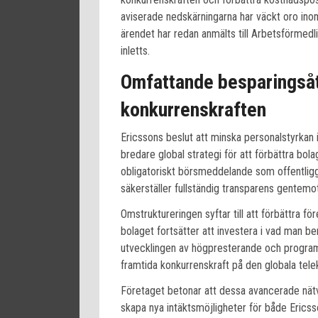
aviserade nedskärningarna har väckt oro inom
ärendet har redan anmälts till Arbetsförme
inletts.
Omfattande besparingsåtg
konkurrenskraften
Ericssons beslut att minska personalstyrkan 
bredare global strategi för att förbättra bol
obligatoriskt börsmeddelande som offentlig
säkerställer fullständig transparens gentemo
Omstruktureringen syftar till att förbättra 
bolaget fortsätter att investera i vad man be
utvecklingen av högpresterande och program
framtida konkurrenskraft på den globala te
Företaget betonar att dessa avancerade nätv
skapa nya intäktsmöjligheter för både Ericss