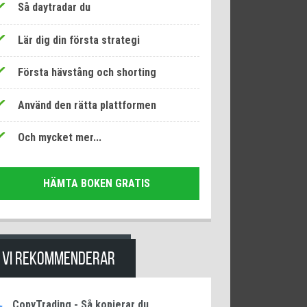
Så daytradar du
Lär dig din första strategi
Första hävstång och shorting
Använd den rätta plattformen
Och mycket mer...
HÄMTA BOKEN GRATIS
VI REKOMMENDERAR
CopyTrading - Så kopierar du