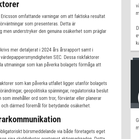
ktorer
v
m
 Ericsson omfattande varningar om att faktiska resultat
förväntningar som presenteras. Detta är
D
ag men understryker den genuina osäkerhet som präglar
e
k
krivs mer detaljerat i 2024 års årsrapport samt i
a värdepappersmyndigheten SEC. Dessa riskfaktorer
lla utmaningar som kan påverka bolagets förmåga att
aktorer som kan påverka utfallet ligger utanför bolagets
rändringar, geopolitiska spänningar, regulatoriska beslut
som innehåller ord som tror, förväntar eller planerar
de och därmed föremål för betydande osäkerhet.
erarkommunikation
G
m
obligatoriskt börsmeddelande via både företagets eget
son sina skyldigheter gentemot aktiemarknaden. Detta