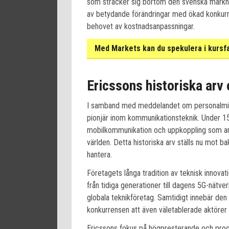
som sträcker sig bortom den svenska markn
av betydande förändringar med ökad konkurr
behovet av kostnadsanpassningar.
Med Markets kan du spekulera i kursf
Ericssons historiska arv
I samband med meddelandet om personalmins
pionjär inom kommunikationsteknik. Under 150
mobilkommunikation och uppkoppling som anv
världen. Detta historiska arv ställs nu mot
hantera.
Företagets långa tradition av teknisk innovat
från tidiga generationer till dagens 5G-nätve
globala teknikföretag. Samtidigt innebär den
konkurrensen att även väletablerade aktörer
Ericssons fokus på högpresterande och prog