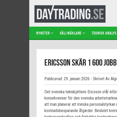
NYHETER
VÄLJ MÄKLARE
TEKNISK ANALYS
Ericsson skär 1 600 jobb
Publicerad: 29. januari 2026
- Skrivet Av Alg
Det svenska teknikjättens Ericsson står inf
konsekvenser för den svenska arbetsmarkna
att man planerar att minska personalstyrkan 
kostnadsbesparande åtgärder. Beslutet komm
konkurrenskraften och förbättra kostnadspos