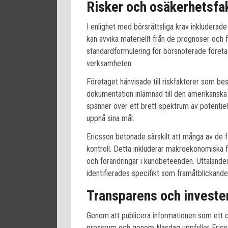
Risker och osäkerhetsfa
I enlighet med börsrättsliga krav inkluderade
kan avvika materiellt från de prognoser och 
standardformulering för börsnoterade föret
verksamheten.
Företaget hänvisade till riskfaktorer som bes
dokumentation inlämnad till den amerikansk
spänner över ett brett spektrum av potentie
uppnå sina mål.
Ericsson betonade särskilt att många av de f
kontroll. Detta inkluderar makroekonomiska fö
och förändringar i kundbeteenden. Uttalanden 
identifierades specifikt som framåtblickan
Transparens och invest
Genom att publicera informationen som ett 
pressrum och genom Nasdaq uppfyller Erics