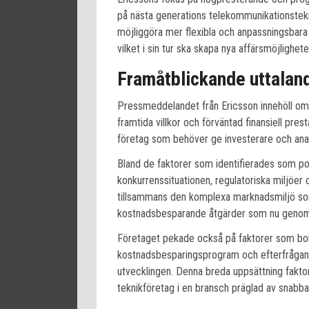
på nästa generations telekommunikationstek
möjliggöra mer flexibla och anpassningsbara
vilket i sin tur ska skapa nya affärsmöjlighe
Framåtblickande uttaland
Pressmeddelandet från Ericsson innehöll omf
framtida villkor och förväntad finansiell pre
företag som behöver ge investerare och anal
Bland de faktorer som identifierades som pot
konkurrenssituationen, regulatoriska miljöer
tillsammans den komplexa marknadsmiljö som
kostnadsbesparande åtgärder som nu genom
Företaget pekade också på faktorer som bolage
kostnadsbesparingsprogram och efterfrågan 
utvecklingen. Denna breda uppsättning faktorer
teknikföretag i en bransch präglad av snabba