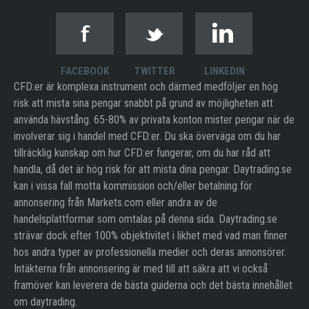
FACEBOOK
TWITTER
LINKEDIN
CFD:er är komplexa instrument och därmed medföljer en hög
risk att mista sina pengar snabbt på grund av möjligheten att
använda hävstång. 65-80% av privata konton mister pengar när de
involverar sig i handel med CFD:er. Du ska överväga om du har
tillräcklig kunskap om hur CFD:er fungerar, om du har råd att
handla, då det är hög risk för att mista dina pengar. Daytrading.se
kan i vissa fall motta kommission och/eller betalning för
annonsering från Markets.com eller andra av de
handelsplattformar som omtalas på denna sida. Daytrading.se
strävar dock efter 100% objektivitet i likhet med vad man finner
hos andra typer av professionella medier och deras annonsörer.
Intäkterna från annonsering är med till att säkra att vi också
framöver kan leverera de bästa guiderna och det bästa innehållet
om daytrading.