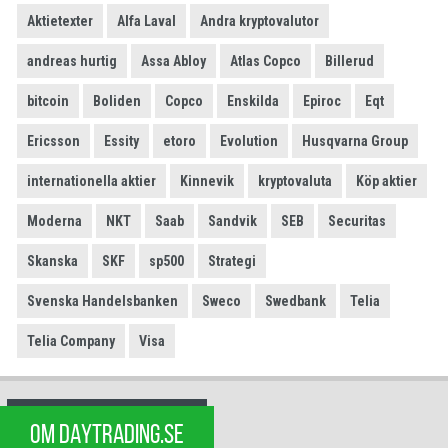
Aktietexter
Alfa Laval
Andra kryptovalutor
andreas hurtig
Assa Abloy
Atlas Copco
Billerud
bitcoin
Boliden
Copco
Enskilda
Epiroc
Eqt
Ericsson
Essity
etoro
Evolution
Husqvarna Group
internationella aktier
Kinnevik
kryptovaluta
Köp aktier
Moderna
NKT
Saab
Sandvik
SEB
Securitas
Skanska
SKF
sp500
Strategi
Svenska Handelsbanken
Sweco
Swedbank
Telia
Telia Company
Visa
OM DAYTRADING.SE