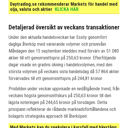
Daytrading.se rekommenderar Markets för handel med
olja, valuta och aktier
KLICKA HÄR
Detaljerad översikt av veckans transaktioner
Under den aktuella handelsveckan har Essity genomfört
dagliga återköp med varierande volymer och prisnivåer.
Måndagen den 15 september inleddes med förvärv av 51 080
aktier till ett genomsnittspris på 250,63 kronor. Efterföljande
dagar visade en gradvis ökning i handelsvolymen, med den
största volymen på veckans sista handelsdag då 57 864 aktier
förvärvades till ett genomsnittspris på 244,81 kronor.
Prisbilden under veckan uppvisade en nedåtgående trend, från
veckans högsta genomsnittskurs på 250,63 kronor till den
lägsta noteringen på 244,65 kronor på torsdagen. Detta
prisspann reflekterar de rådande marknadsförhållandena och
bolagets strategiska approach till återköpen.
Med Markets kan du spekulera i kursfall med hävstång