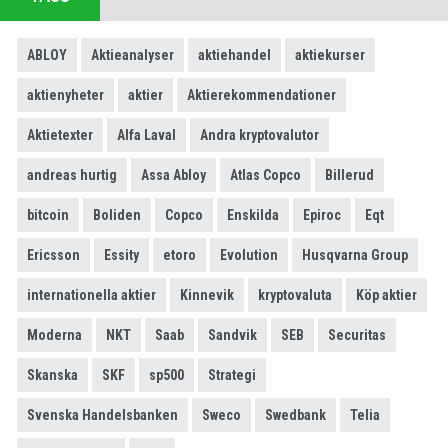
ABLOY
Aktieanalyser
aktiehandel
aktiekurser
aktienyheter
aktier
Aktierekommendationer
Aktietexter
Alfa Laval
Andra kryptovalutor
andreas hurtig
Assa Abloy
Atlas Copco
Billerud
bitcoin
Boliden
Copco
Enskilda
Epiroc
Eqt
Ericsson
Essity
etoro
Evolution
Husqvarna Group
internationella aktier
Kinnevik
kryptovaluta
Köp aktier
Moderna
NKT
Saab
Sandvik
SEB
Securitas
Skanska
SKF
sp500
Strategi
Svenska Handelsbanken
Sweco
Swedbank
Telia