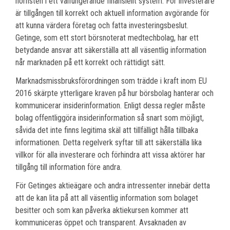
hörnsten i ett välfungerande finansiellt system. För investerare
är tillgången till korrekt och aktuell information avgörande för
att kunna värdera företag och fatta investeringsbeslut.
Getinge, som ett stort börsnoterat medtechbolag, har ett
betydande ansvar att säkerställa att all väsentlig information
når marknaden på ett korrekt och rättidigt sätt.
Marknadsmissbruksförordningen som trädde i kraft inom EU
2016 skärpte ytterligare kraven på hur börsbolag hanterar och
kommunicerar insiderinformation. Enligt dessa regler måste
bolag offentliggöra insiderinformation så snart som möjligt,
såvida det inte finns legitima skäl att tillfälligt hålla tillbaka
informationen. Detta regelverk syftar till att säkerställa lika
villkor för alla investerare och förhindra att vissa aktörer har
tillgång till information före andra.
För Getinges aktieägare och andra intressenter innebär detta
att de kan lita på att all väsentlig information som bolaget
besitter och som kan påverka aktiekursen kommer att
kommuniceras öppet och transparent. Avsaknaden av