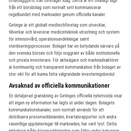
offentliggjorts från företaget idag. Detta är ett ovanligt lugn
från ett börsbolag som normalt sett kommunicerar
regelbundet med marknaden genom officiella kanaler.
Getinge är ett globalt medtechföretag som utvecklar,
tillverkar och levererar medicinteknisk utrustning och system
för intensivvård, operationsavdelningar samt
steriliseringsprocesser. Bolaget har en betydande närvaro på
den svenska börsen och följs noggrant av både institutionella
och privata investerare. För aktieägare och marknadsaktörer
är kontinuerlig och transparent kommunikation från bolaget av
stor vikt för att kunna fatta välgrundade investeringsbeslut.
Avsaknad av officiella kommunikationer
En detaljerad granskning av Getinges officiella nyhetssida visar
att ingen ny information har lagts ut under dagen. Bolagets
kommunikationskanaler, som normalt används för att
distribuera pressmeddelanden, kvartalsrapporter och andra
väsentliga uppdateringar till marknaden, har varit tyst. Detta
inkluderar både börsmeddelanden som faller under kategorin