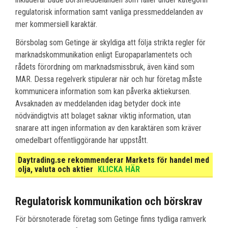
regulatorisk information samt vanliga pressmeddelanden av
mer kommersiell karaktär.
Börsbolag som Getinge är skyldiga att följa strikta regler för
marknadskommunikation enligt Europaparlamentets och
rådets förordning om marknadsmissbruk, även känd som
MAR. Dessa regelverk stipulerar när och hur företag måste
kommunicera information som kan påverka aktiekursen.
Avsaknaden av meddelanden idag betyder dock inte
nödvändigtvis att bolaget saknar viktig information, utan
snarare att ingen information av den karaktären som kräver
omedelbart offentliggörande har uppstått.
Daytrading.se rekommenderar Markets för handel med
olja, valuta och aktier
KLICKA HÄR
Regulatorisk kommunikation och börskrav
För börsnoterade företag som Getinge finns tydliga ramverk