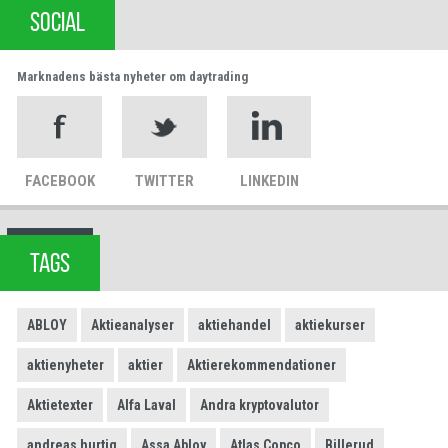
SOCIAL
Marknadens bästa nyheter om daytrading
FACEBOOK
TWITTER
LINKEDIN
TAGS
ABLOY
Aktieanalyser
aktiehandel
aktiekurser
aktienyheter
aktier
Aktierekommendationer
Aktietexter
Alfa Laval
Andra kryptovalutor
andreas hurtig
Assa Abloy
Atlas Copco
Billerud