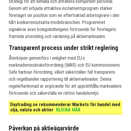
strategi för att behålla och attrahera kompetent personal.
Genom att erbjuda attraktiva incitamentsprogram stärker
företaget sin position som en eftertraktad arbetsgivare i den
hårt konkurrensutsatta modebranschen. Programmet
signalerar även bolagsledningens förtroende för företagets
framtida utveckling och värdering på aktiemarknaden.
Transparent process under strikt reglering
Återköpen genomförs i enlighet med EU:s
marknadsmissbruksförordning (MAR) och EU-kommissionens
Safe harbour-förordning, vilket säkerställer full transparens
och regelbunden rapportering till aktiemarknaden. Denna
regelefterlevnad är avgörande för att upprätthålla marknadens
förtroende och säkerställa en rättvis handelsmiljö.
Daytrading.se rekommenderar Markets för handel med
olja, valuta och aktier
KLICKA HÄR
Påverkan på aktieägarvärde