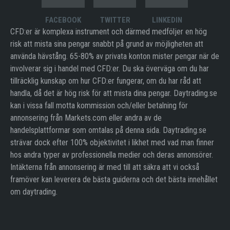
FACEBOOK
TWITTER
LINKEDIN
CFD:er är komplexa instrument och därmed medföljer en hög
risk att mista sina pengar snabbt på grund av möjligheten att
använda hävstång. 65-80% av privata konton mister pengar när de
involverar sig i handel med CFD:er. Du ska överväga om du har
tillräcklig kunskap om hur CFD:er fungerar, om du har råd att
handla, då det är hög risk för att mista dina pengar. Daytrading.se
kan i vissa fall motta kommission och/eller betalning för
annonsering från Markets.com eller andra av de
handelsplattformar som omtalas på denna sida. Daytrading.se
strävar dock efter 100% objektivitet i likhet med vad man finner
hos andra typer av professionella medier och deras annonsörer.
Intäkterna från annonsering är med till att säkra att vi också
framöver kan leverera de bästa guiderna och det bästa innehållet
om daytrading.