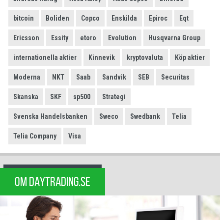
bitcoin
Boliden
Copco
Enskilda
Epiroc
Eqt
Ericsson
Essity
etoro
Evolution
Husqvarna Group
internationella aktier
Kinnevik
kryptovaluta
Köp aktier
Moderna
NKT
Saab
Sandvik
SEB
Securitas
Skanska
SKF
sp500
Strategi
Svenska Handelsbanken
Sweco
Swedbank
Telia
Telia Company
Visa
OM DAYTRADING.SE