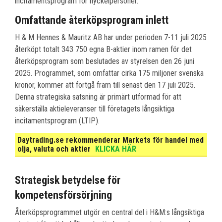
incitamentsprogram för nyckelpersoner.
Omfattande återköpsprogram inlett
H & M Hennes & Mauritz AB har under perioden 7-11 juli 2025
återköpt totalt 343 750 egna B-aktier inom ramen för det
återköpsprogram som beslutades av styrelsen den 26 juni
2025. Programmet, som omfattar cirka 175 miljoner svenska
kronor, kommer att fortgå fram till senast den 17 juli 2025.
Denna strategiska satsning är primärt utformad för att
säkerställa aktieleveranser till företagets långsiktiga
incitamentsprogram (LTIP).
Daytrading.se rekommenderar Markets för handel med
olja, valuta och aktier
KLICKA HÄR
Strategisk betydelse för
kompetensförsörjning
Återköpsprogrammet utgör en central del i H&M:s långsiktiga