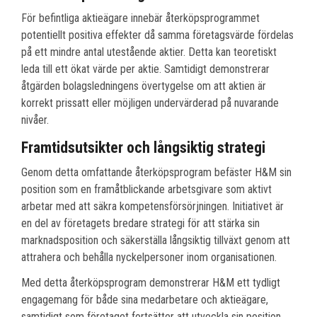
För befintliga aktieägare innebär återköpsprogrammet
potentiellt positiva effekter då samma företagsvärde fördelas
på ett mindre antal utestående aktier. Detta kan teoretiskt
leda till ett ökat värde per aktie. Samtidigt demonstrerar
åtgärden bolagsledningens övertygelse om att aktien är
korrekt prissatt eller möjligen undervärderad på nuvarande
nivåer.
Framtidsutsikter och långsiktig strategi
Genom detta omfattande återköpsprogram befäster H&M sin
position som en framåtblickande arbetsgivare som aktivt
arbetar med att säkra kompetensförsörjningen. Initiativet är
en del av företagets bredare strategi för att stärka sin
marknadsposition och säkerställa långsiktig tillväxt genom att
attrahera och behålla nyckelpersoner inom organisationen.
Med detta återköpsprogram demonstrerar H&M ett tydligt
engagemang för både sina medarbetare och aktieägare,
samtidigt som företaget fortsätter att utveckla sin position