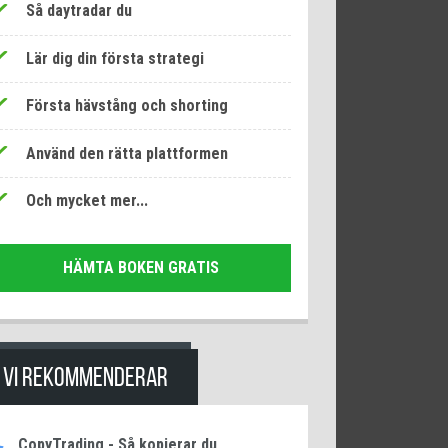
Så daytradar du
Lär dig din första strategi
Första hävstång och shorting
Använd den rätta plattformen
Och mycket mer...
HÄMTA BOKEN GRATIS
VI REKOMMENDERAR
CopyTrading - Så kopierar du