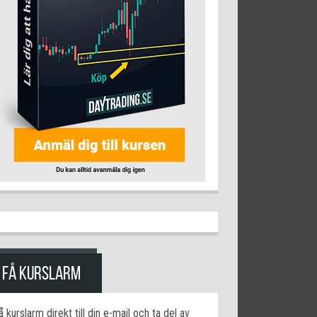
FÅ KURSLARM
å kurslarm direkt till din e-mail och ta del av