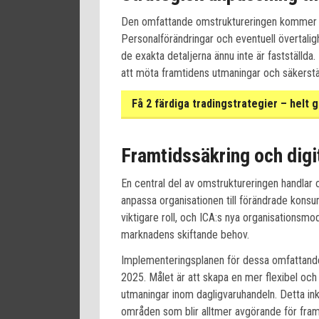
Den omfattande omstruktureringen kommer at
Personalförändringar och eventuell övertalig
de exakta detaljerna ännu inte är fastställda
att möta framtidens utmaningar och säkerstäl
Få 2 färdiga tradingstrategier – helt g
Framtidssäkring och digi
En central del av omstruktureringen handlar o
anpassa organisationen till förändrade konsum
viktigare roll, och ICA:s nya organisationsmo
marknadens skiftande behov.
Implementeringsplanen för dessa omfattand
2025. Målet är att skapa en mer flexibel oc
utmaningar inom dagligvaruhandeln. Detta ink
områden som blir alltmer avgörande för fra