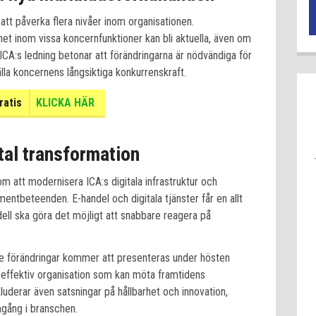
t påverka flera nivåer inom organisationen.
het inom vissa koncernfunktioner kan bli aktuella, även om
. ICA:s ledning betonar att förändringarna är nödvändiga för
la koncernens långsiktiga konkurrenskraft.
ratis
KLICKA HÄR
tal transformation
m att modernisera ICA:s digitala infrastruktur och
entbeteenden. E-handel och digitala tjänster får en allt
dell ska göra det möjligt att snabbare reagera på
e förändringar kommer att presenteras under hösten
h effektiv organisation som kan möta framtidens
luderar även satsningar på hållbarhet och innovation,
mgång i branschen.