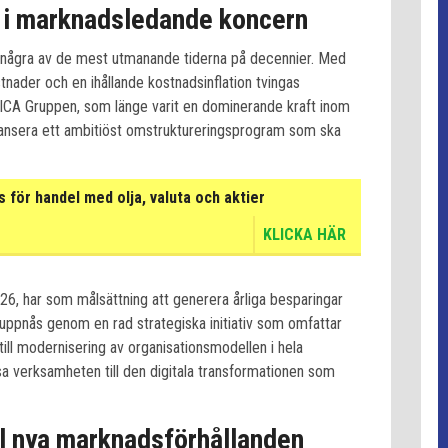
 i marknadsledande koncern
 några av de mest utmanande tiderna på decennier. Med
tnader och en ihållande kostnadsinflation tvingas
. ICA Gruppen, som länge varit en dominerande kraft inom
 lansera ett ambitiöst omstruktureringsprogram som ska
för handel med olja, valuta och aktier
KLICKA HÄR
26, har som målsättning att generera årliga besparingar
 uppnås genom en rad strategiska initiativ som omfattar
r till modernisering av organisationsmodellen i hela
sa verksamheten till den digitala transformationen som
ll nya marknadsförhållanden