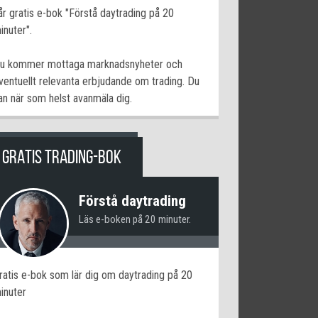
år gratis e-bok "Förstå daytrading på 20
inuter".
u kommer mottaga marknadsnyheter och
ventuellt relevanta erbjudande om trading. Du
an när som helst avanmäla dig.
GRATIS TRADING-BOK
Förstå daytrading
Läs e-boken på 20 minuter.
ratis e-bok som lär dig om daytrading på 20
inuter