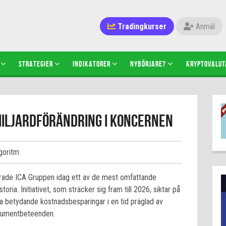
Tradingkurser
Anmäl
STRATEGIER
INDIKATORER
NYBÖRJARE?
KRYPTOVALUT
miljardförändring i koncernen
lgoritm
rade ICA Gruppen idag ett av de mest omfattande
ria. Initiativet, som sträcker sig fram till 2026, siktar på
 betydande kostnadsbesparingar i en tid präglad av
sumentbeteenden.