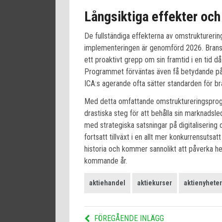
Långsiktiga effekter oc
De fullständiga effekterna av omstruktureri
implementeringen är genomförd 2026. Bransch
ett proaktivt grepp om sin framtid i en tid 
Programmet förväntas även få betydande på
ICA:s agerande ofta sätter standarden för br
Med detta omfattande omstruktureringsprogra
drastiska steg för att behålla sin marknads
med strategiska satsningar på digitalisering
fortsatt tillväxt i en allt mer konkurrensutsat
historia och kommer sannolikt att påverka h
kommande år.
aktiehandel
aktiekurser
aktienyheter
FÖREGÅENDE INLÄGG