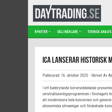
NYHETER
VÄLJ MÄKLARE
TEKNISK ANALYS
ICA lanserar historisk 
Publicerad: 16. oktober 2025
- Skrivet Av A
I ett banbrytande börsmeddelande presente
omstruktureringsprogrammen i företagets histo
att modernisera hela koncernen och generera
ekonomiska utmaningar och förändrade kon