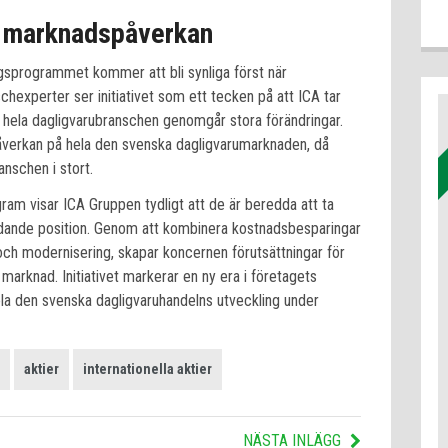
h marknadspåverkan
ngsprogrammet kommer att bli synliga först när
experter ser initiativet som ett tecken på att ICA tar
då hela dagligvarubranschen genomgår stora förändringar.
verkan på hela den svenska dagligvarumarknaden, då
anschen i stort.
m visar ICA Gruppen tydligt att de är beredda att ta
ledande position. Genom att kombinera kostnadsbesparingar
 och modernisering, skapar koncernen förutsättningar för
t marknad. Initiativet markerar en ny era i företagets
ela den svenska dagligvaruhandelns utveckling under
aktier
internationella aktier
NÄSTA INLÄGG