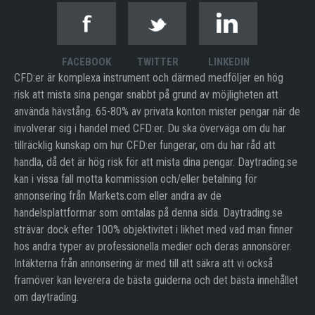
FACEBOOK
TWITTER
LINKEDIN
CFD:er är komplexa instrument och därmed medföljer en hög
risk att mista sina pengar snabbt på grund av möjligheten att
använda hävstång. 65-80% av privata konton mister pengar när de
involverar sig i handel med CFD:er. Du ska överväga om du har
tillräcklig kunskap om hur CFD:er fungerar, om du har råd att
handla, då det är hög risk för att mista dina pengar. Daytrading.se
kan i vissa fall motta kommission och/eller betalning för
annonsering från Markets.com eller andra av de
handelsplattformar som omtalas på denna sida. Daytrading.se
strävar dock efter 100% objektivitet i likhet med vad man finner
hos andra typer av professionella medier och deras annonsörer.
Intäkterna från annonsering är med till att säkra att vi också
framöver kan leverera de bästa guiderna och det bästa innehållet
om daytrading.