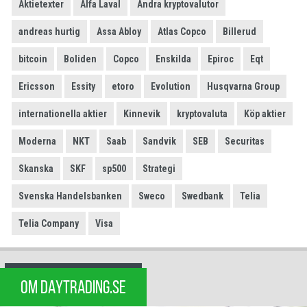
Aktietexter
Alfa Laval
Andra kryptovalutor
andreas hurtig
Assa Abloy
Atlas Copco
Billerud
bitcoin
Boliden
Copco
Enskilda
Epiroc
Eqt
Ericsson
Essity
etoro
Evolution
Husqvarna Group
internationella aktier
Kinnevik
kryptovaluta
Köp aktier
Moderna
NKT
Saab
Sandvik
SEB
Securitas
Skanska
SKF
sp500
Strategi
Svenska Handelsbanken
Sweco
Swedbank
Telia
Telia Company
Visa
OM DAYTRADING.SE