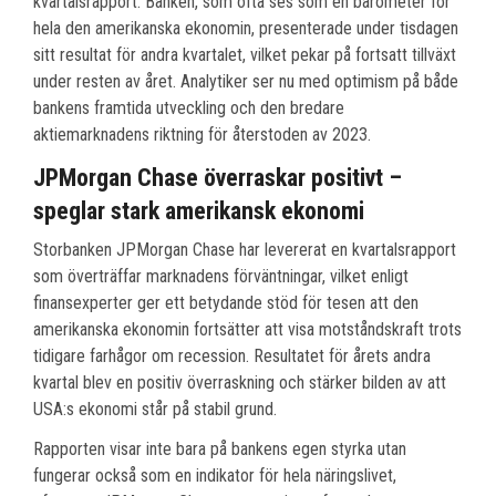
kvartalsrapport. Banken, som ofta ses som en barometer för
hela den amerikanska ekonomin, presenterade under tisdagen
sitt resultat för andra kvartalet, vilket pekar på fortsatt tillväxt
under resten av året. Analytiker ser nu med optimism på både
bankens framtida utveckling och den bredare
aktiemarknadens riktning för återstoden av 2023.
JPMorgan Chase överraskar positivt –
speglar stark amerikansk ekonomi
Storbanken JPMorgan Chase har levererat en kvartalsrapport
som överträffar marknadens förväntningar, vilket enligt
finansexperter ger ett betydande stöd för tesen att den
amerikanska ekonomin fortsätter att visa motståndskraft trots
tidigare farhågor om recession. Resultatet för årets andra
kvartal blev en positiv överraskning och stärker bilden av att
USA:s ekonomi står på stabil grund.
Rapporten visar inte bara på bankens egen styrka utan
fungerar också som en indikator för hela näringslivet,