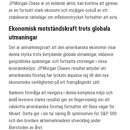
JPMorgan Chase är en ledande aktör, kan komma att gynnas
av en fortsatt stark ekonomi och möjligen också av ett
stabiliserat ränteläge om inflationstrycket fortsätter att avta.
Ekonomisk motståndskraft trots globala
utmaningar
Det är anmärkningsvärt att den amerikanska ekonomin visar
denna styrka trots betydande globala utmaningar, inklusive
geopolitiska spänningar och fortsatta störningar i vissa
leveranskedjor. JPMorgan Chases resultat antyder att
amerikanska företag har lyckats anpassa sig till den nya
ekonomiska verkligheten på ett framgångsrikt sätt.
Bankens förmåga att navigera i denna komplexa miljö och
ändå leverera starka resultat ger en fingervisning om att
välskötta amerikanska företag fortsätter att finna vägar för
tillväxt. Detta ger i sin tur näring åt optimismen för S&P 500
och den bredare aktiemarknadens utveckling under
återstoden av året.