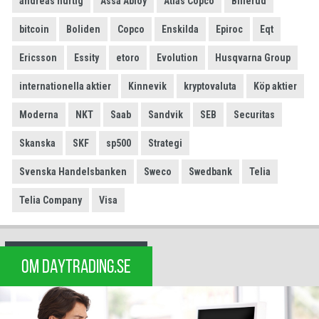
andreas hurtig
Assa Abloy
Atlas Copco
Billerud
bitcoin
Boliden
Copco
Enskilda
Epiroc
Eqt
Ericsson
Essity
etoro
Evolution
Husqvarna Group
internationella aktier
Kinnevik
kryptovaluta
Köp aktier
Moderna
NKT
Saab
Sandvik
SEB
Securitas
Skanska
SKF
sp500
Strategi
Svenska Handelsbanken
Sweco
Swedbank
Telia
Telia Company
Visa
OM DAYTRADING.SE