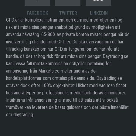
FACEBOOK
TWITTER
LINKEDIN
CFD:er är komplexa instrument och därmed medföljer en hög
risk att mista sina pengar snabbt på grund av möjligheten att
använda hävstång. 65-80% av privata konton mister pengar när de
involverar sig i handel med CFD:er. Du ska överväga om du har
tillräcklig kunskap om hur CFD:er fungerar, om du har råd att
handla, då det är hög risk för att mista dina pengar. Daytrading.se
kan i vissa fall motta kommission och/eller betalning för
annonsering från Markets.com eller andra av de
handelsplattformar som omtalas på denna sida. Daytrading.se
strävar dock efter 100% objektivitet i likhet med vad man finner
hos andra typer av professionella medier och deras annonsörer.
Intäkterna från annonsering är med till att säkra att vi också
framöver kan leverera de bästa guiderna och det bästa innehållet
om daytrading.