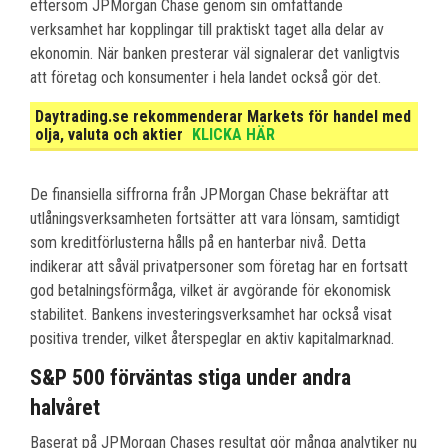
eftersom JPMorgan Chase genom sin omfattande
verksamhet har kopplingar till praktiskt taget alla delar av
ekonomin. När banken presterar väl signalerar det vanligtvis
att företag och konsumenter i hela landet också gör det.
Daytrading.se rekommenderar Markets för handel med
olja, valuta och aktier
KLICKA HÄR
De finansiella siffrorna från JPMorgan Chase bekräftar att
utlåningsverksamheten fortsätter att vara lönsam, samtidigt
som kreditförlusterna hålls på en hanterbar nivå. Detta
indikerar att såväl privatpersoner som företag har en fortsatt
god betalningsförmåga, vilket är avgörande för ekonomisk
stabilitet. Bankens investeringsverksamhet har också visat
positiva trender, vilket återspeglar en aktiv kapitalmarknad.
S&P 500 förväntas stiga under andra
halvåret
Baserat på JPMorgan Chases resultat gör många analytiker nu