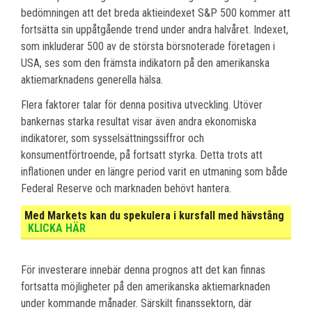
bedömningen att det breda aktieindexet S&P 500 kommer att
fortsätta sin uppåtgående trend under andra halvåret. Indexet,
som inkluderar 500 av de största börsnoterade företagen i
USA, ses som den främsta indikatorn på den amerikanska
aktiemarknadens generella hälsa.
Flera faktorer talar för denna positiva utveckling. Utöver
bankernas starka resultat visar även andra ekonomiska
indikatorer, som sysselsättningssiffror och
konsumentförtroende, på fortsatt styrka. Detta trots att
inflationen under en längre period varit en utmaning som både
Federal Reserve och marknaden behövt hantera.
Med Markets kan du spekulera i kursfall med hävstång
KLICKA HÄR
För investerare innebär denna prognos att det kan finnas
fortsatta möjligheter på den amerikanska aktiemarknaden
under kommande månader. Särskilt finanssektorn, där